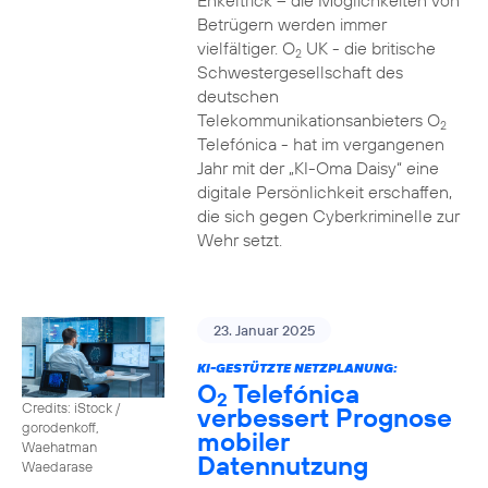
Enkeltrick – die Möglichkeiten von
Betrügern werden immer
vielfältiger. O
UK - die britische
2
Schwestergesellschaft des
deutschen
Telekommunikationsanbieters O
2
Telefónica - hat im vergangenen
Jahr mit der „KI-Oma Daisy“ eine
digitale Persönlichkeit erschaffen,
die sich gegen Cyberkriminelle zur
Wehr setzt.
23. Januar 2025
KI-GESTÜTZTE NETZPLANUNG:
O
Telefónica
2
Credits: iStock /
verbessert Prognose
gorodenkoff,
mobiler
Waehatman
Datennutzung
Waedarase