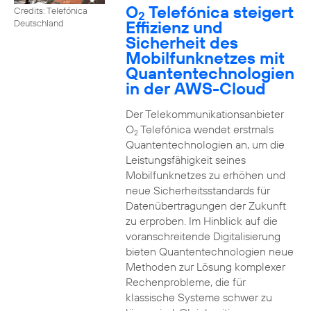
O
Telefónica steigert
Credits: Telefónica
2
Effizienz und
Deutschland
Sicherheit des
Mobilfunknetzes mit
Quantentechnologien
in der AWS-Cloud
Der Telekommunikationsanbieter
O
Telefónica wendet erstmals
2
Quantentechnologien an, um die
Leistungsfähigkeit seines
Mobilfunknetzes zu erhöhen und
neue Sicherheitsstandards für
Datenübertragungen der Zukunft
zu erproben. Im Hinblick auf die
voranschreitende Digitalisierung
bieten Quantentechnologien neue
Methoden zur Lösung komplexer
Rechenprobleme, die für
klassische Systeme schwer zu