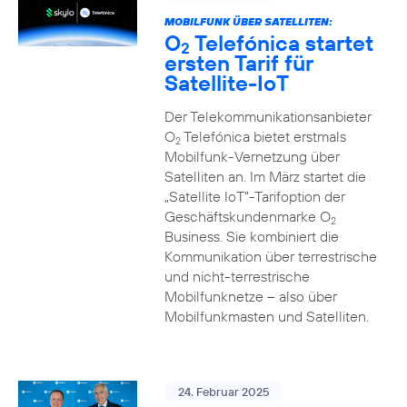
MOBILFUNK ÜBER SATELLITEN:
O
Telefónica startet
2
ersten Tarif für
Satellite-IoT
Der Telekommunikationsanbieter
O
Telefónica bietet erstmals
2
Mobilfunk-Vernetzung über
Satelliten an. Im März startet die
„Satellite IoT”-Tarifoption der
Geschäftskundenmarke O
2
Business. Sie kombiniert die
Kommunikation über terrestrische
und nicht-terrestrische
Mobilfunknetze – also über
Mobilfunkmasten und Satelliten.
24. Februar 2025