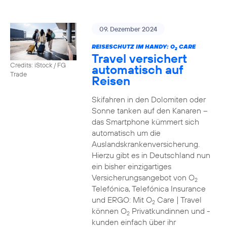
09. Dezember 2024
REISESCHUTZ IM HANDY: O
CARE
2
Travel versichert
Credits: iStock / FG
automatisch auf
Trade
Reisen
Skifahren in den Dolomiten oder
Sonne tanken auf den Kanaren –
das Smartphone kümmert sich
automatisch um die
Auslandskrankenversicherung.
Hierzu gibt es in Deutschland nun
ein bisher einzigartiges
Versicherungsangebot von O
2
Telefónica, Telefónica Insurance
und ERGO: Mit O
Care | Travel
2
können O
Privatkundinnen und -
2
kunden einfach über ihr