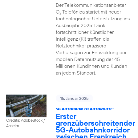
Der Telekommunikationsanbieter
O
Telefónica startet mit neuer
2
technologischer Unterstützung ins
Ausbaujahr 2025: Dank
fortschrittlicher Künstlicher
Intelligenz (KI) treffen die
Netztechniker präzisere
Vorhersagen zur Entwicklung der
mobilen Datennutzung der 45
Millionen Kundinnen und Kunden
an jedem Standort.
15. Januar 2025
5G AUTOBAHN TO AUTOROUTE:
Erster
Credits: AdobeStock /
grenzüberschreitender
Anselm
5G-Autobahnkorridor
zwischen Frankreich