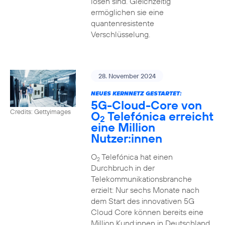
lösen sind. Gleichzeitig
ermöglichen sie eine
quantenresistente
Verschlüsselung.
28. November 2024
NEUES KERNNETZ GESTARTET:
5G-Cloud-Core von
Credits: Gettyimages
O
Telefónica erreicht
2
eine Million
Nutzer:innen
O
Telefónica hat einen
2
Durchbruch in der
Telekommunikationsbranche
erzielt: Nur sechs Monate nach
dem Start des innovativen 5G
Cloud Core können bereits eine
Million Kund:innen in Deutschland