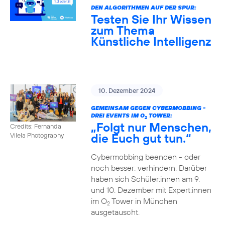
DEN ALGORITHMEN AUF DER SPUR:
Testen Sie Ihr Wissen
zum Thema
Künstliche Intelligenz
10. Dezember 2024
GEMEINSAM GEGEN CYBERMOBBING -
DREI EVENTS IM O
TOWER:
2
„Folgt nur Menschen,
Credits: Fernanda
die Euch gut tun.“
Vilela Photography
Cybermobbing beenden - oder
noch besser: verhindern: Darüber
haben sich Schüler:innen am 9.
und 10. Dezember mit Expert:innen
im O
Tower in München
2
ausgetauscht.