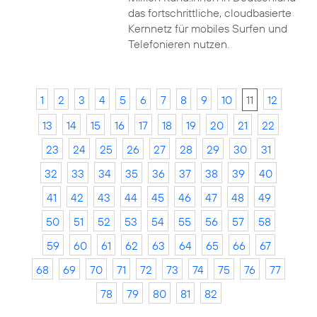
das fortschrittliche, cloudbasierte
Kernnetz für mobiles Surfen und
Telefonieren nutzen.
1
2
3
4
5
6
7
8
9
10
11
12
13
14
15
16
17
18
19
20
21
22
23
24
25
26
27
28
29
30
31
32
33
34
35
36
37
38
39
40
41
42
43
44
45
46
47
48
49
50
51
52
53
54
55
56
57
58
59
60
61
62
63
64
65
66
67
68
69
70
71
72
73
74
75
76
77
78
79
80
81
82