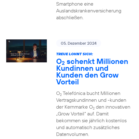
Smartphone eine
Auslandskrankenversicherung
abschließen.
05. Dezember 2024
TREUE LOHNT SICH:
O
schenkt Millionen
2
Kundinnen und
Kunden den Grow
Vorteil
O
Telefónica bucht Millionen
2
Vertragskundinnen und -kunden
der Kernmarke O
den innovativen
2
„Grow Vorteil“ auf. Damit
bekommen sie jährlich kostenlos
und automatisch zusätzliches
Datenvolumen.