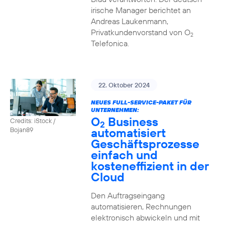
irische Manager berichtet an
Andreas Laukenmann,
Privatkundenvorstand von O
2
Telefonica.
22. Oktober 2024
NEUES FULL-SERVICE-PAKET FÜR
UNTERNEHMEN:
O
Business
Credits: iStock /
2
automatisiert
Bojan89
Geschäftsprozesse
einfach und
kosteneffizient in der
Cloud
Den Auftragseingang
automatisieren, Rechnungen
elektronisch abwickeln und mit