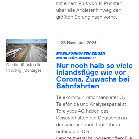
mit einem Plus von 14 Punkten
über alle Anbieter hinweg den
größten Sprung nach vorne.
22. November 2024
MOBILFUNKDATEN ZEIGEN
MOBILITÄTSWANDEL:
Nur noch halb so viele
Credits: iStock / ollo,
Inlandsflüge wie vor
thitivong (Montage)
Corona, Zuwachs bei
Bahnfahrten
Telekommunikationsanbieter O
2
Telefónica und Analysespezialist
Teralytics AG haben das
Reiseverhalten der Deutschen in
den vergangenen fünf Jahren
untersucht. Die
Langzeitbetrachtung legt offen: Die