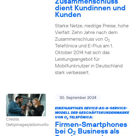
Zusammenschluss
dient Kundinnen und
Kunden
Starke Netze, niedrige Preise, hohe
Vielfalt: Zehn Jahre nach dem
Zusammenschluss von O
2
Telefónica und E-Plus am 1.
Oktober 2014 hat sich das
Leistungsangebot für
Mobilfunknutzer in Deutschland
stark verbessert.
30. September 2024
EINZIGARTIGES DEVICE-AS-A-SERVICE-
MODELL DER GESCHÄFTSKUNDENMARKE
VON O
TELEFÓNICA:
Credits:
2
Firmen-Smartphones
Gettyimages/aldomurillo
bei O
Business als
2