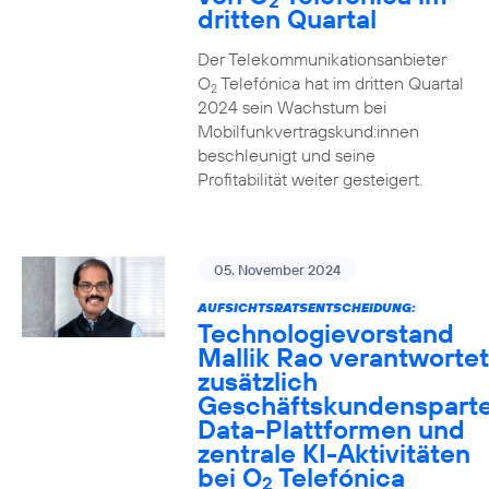
2
dritten Quartal
Der Telekommunikationsanbieter
O
Telefónica hat im dritten Quartal
2
2024 sein Wachstum bei
Mobilfunkvertragskund:innen
beschleunigt und seine
Profitabilität weiter gesteigert.
05. November 2024
AUFSICHTSRATSENTSCHEIDUNG:
Technologievorstand
Mallik Rao verantwortet
zusätzlich
Geschäftskundensparte
Data-Plattformen und
zentrale KI-Aktivitäten
bei O
Telefónica
2