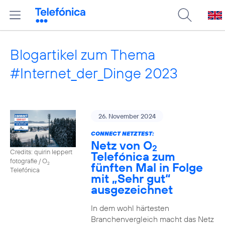
Blogartikel zum Thema
#Internet_der_Dinge 2023
26. November 2024
CONNECT NETZTEST:
Netz von O
2
Credits: quirin leppert
Telefónica zum
fotografie / O
fünften Mal in Folge
2
Telefónica
mit „Sehr gut“
ausgezeichnet
In dem wohl härtesten
Branchenvergleich macht das Netz