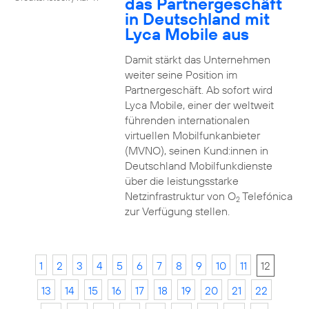
das Partnergeschäft
in Deutschland mit
Lyca Mobile aus
Damit stärkt das Unternehmen
weiter seine Position im
Partnergeschäft. Ab sofort wird
Lyca Mobile, einer der weltweit
führenden internationalen
virtuellen Mobilfunkanbieter
(MVNO), seinen Kund:innen in
Deutschland Mobilfunkdienste
über die leistungsstarke
Netzinfrastruktur von O
Telefónica
2
zur Verfügung stellen.
1
2
3
4
5
6
7
8
9
10
11
12
13
14
15
16
17
18
19
20
21
22