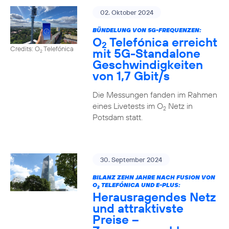
02. Oktober 2024
BÜNDELUNG VON 5G-FREQUENZEN:
O
Telefónica erreicht
2
Credits: O
Telefónica
mit 5G-Standalone
2
Geschwindigkeiten
von 1,7 Gbit/s
Die Messungen fanden im Rahmen
eines Livetests im O
Netz in
2
Potsdam statt.
30. September 2024
BILANZ ZEHN JAHRE NACH FUSION VON
O
TELEFÓNICA UND E-PLUS:
2
Herausragendes Netz
und attraktivste
Preise –