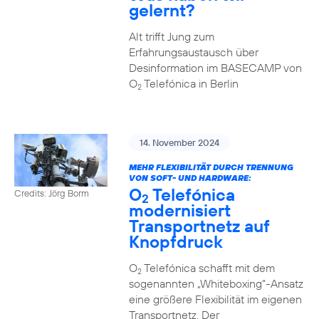
gelernt?
Alt trifft Jung zum
Erfahrungsaustausch über
Desinformation im BASECAMP von
O
Telefónica in Berlin
2
14. November 2024
MEHR FLEXIBILITÄT DURCH TRENNUNG
VON SOFT- UND HARDWARE:
O
Telefónica
Credits: Jörg Borm
2
modernisiert
Transportnetz auf
Knopfdruck
O
Telefónica schafft mit dem
2
sogenannten „Whiteboxing“-Ansatz
eine größere Flexibilität im eigenen
Transportnetz. Der