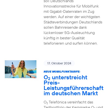
soll Deutschlands
Innovationsstrecke für Mobilfunk
mit Gigabit-Datenraten im Zug
werden. Auf einer der wichtigsten
Städteverbindungen Deutschlands
sollen Bahnreisende dank
lückenloser 5G-Ausleuchtung
künftig in bester Qualität
telefonieren und surfen können.
17. Oktober 2024
NEUE MOBILFUNKTARIFE:
O
unterstreicht
2
Preis-
Leistungsführerschaft
im deutschen Markt
O
Telefónica vereinfacht das
2
Tarifportfolio der Kernmarke O
und