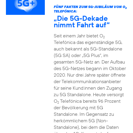
FÜNF FAKTEN ZUM 5G-JUBILÄUM VON O
2
TELEFÓNICA:
„Die 5G-Dekade
nimmt Fahrt auf“
Seit einem Jahr bietet O
2
Telefónica das eigenständige 5G,
auch bekannt als 5G-Standalone
(5G SA) oder „5G Plus“, im
gesamten 5G-Netz an. Der Aufbau
des 5G-Netzes begann im Oktober
2020. Nur drei Jahre später öffnete
der Telekommunikationsanbieter
für seine Kund:innen den Zugang
zu 5G Standalone. Heute versorgt
O
Telefónica bereits 96 Prozent
2
der Bevölkerung mit 5G
Standalone. Im Gegensatz zu
herkömmlichem 5G (Non-
Standalone), bei dem die Daten