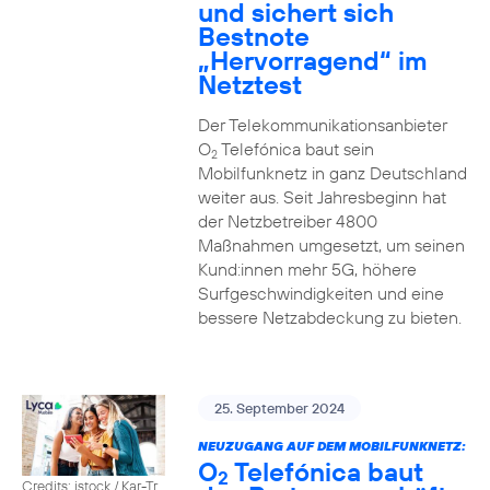
und sichert sich
Bestnote
„Hervorragend“ im
Netztest
Der Telekommunikationsanbieter
O
Telefónica baut sein
2
Mobilfunknetz in ganz Deutschland
weiter aus. Seit Jahresbeginn hat
der Netzbetreiber 4800
Maßnahmen umgesetzt, um seinen
Kund:innen mehr 5G, höhere
Surfgeschwindigkeiten und eine
bessere Netzabdeckung zu bieten.
25. September 2024
NEUZUGANG AUF DEM MOBILFUNKNETZ:
O
Telefónica baut
2
Credits: istock / Kar-Tr