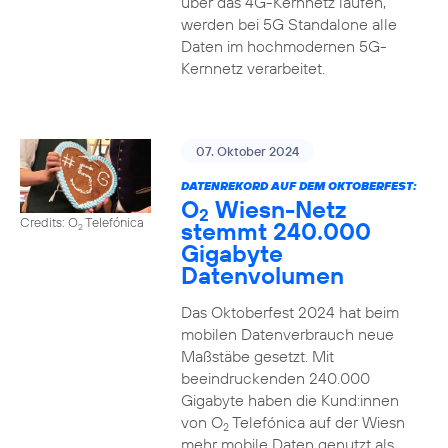
über das 4G-Kernnetz laufen,
werden bei 5G Standalone alle
Daten im hochmodernen 5G-
Kernnetz verarbeitet.
07. Oktober 2024
DATENREKORD AUF DEM OKTOBERFEST:
O
Wiesn-Netz
2
Credits: O
Telefónica
stemmt 240.000
2
Gigabyte
Datenvolumen
Das Oktoberfest 2024 hat beim
mobilen Datenverbrauch neue
Maßstäbe gesetzt. Mit
beeindruckenden 240.000
Gigabyte haben die Kund:innen
von O
Telefónica auf der Wiesn
2
mehr mobile Daten genutzt als