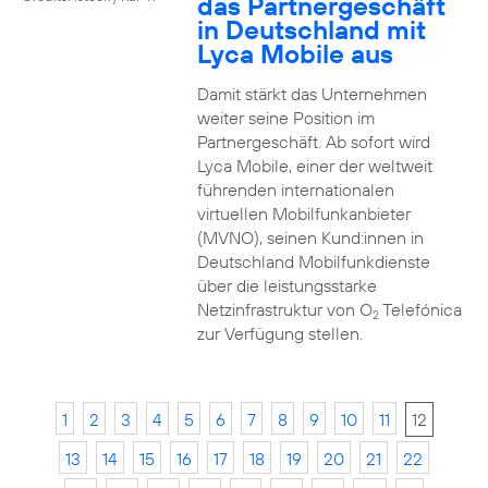
das Partnergeschäft
in Deutschland mit
Lyca Mobile aus
Damit stärkt das Unternehmen
weiter seine Position im
Partnergeschäft. Ab sofort wird
Lyca Mobile, einer der weltweit
führenden internationalen
virtuellen Mobilfunkanbieter
(MVNO), seinen Kund:innen in
Deutschland Mobilfunkdienste
über die leistungsstarke
Netzinfrastruktur von O
Telefónica
2
zur Verfügung stellen.
1
2
3
4
5
6
7
8
9
10
11
12
13
14
15
16
17
18
19
20
21
22