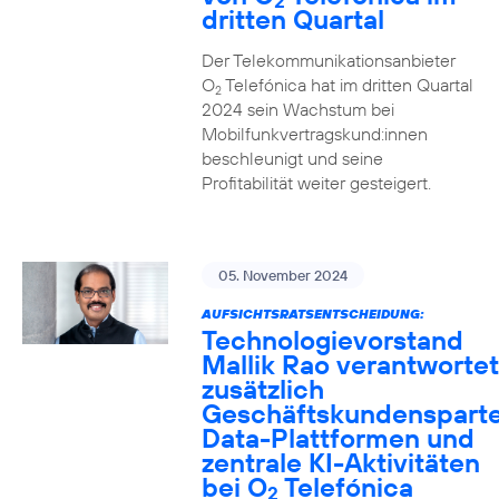
2
dritten Quartal
Der Telekommunikationsanbieter
O
Telefónica hat im dritten Quartal
2
2024 sein Wachstum bei
Mobilfunkvertragskund:innen
beschleunigt und seine
Profitabilität weiter gesteigert.
05. November 2024
AUFSICHTSRATSENTSCHEIDUNG:
Technologievorstand
Mallik Rao verantwortet
zusätzlich
Geschäftskundensparte
Data-Plattformen und
zentrale KI-Aktivitäten
bei O
Telefónica
2