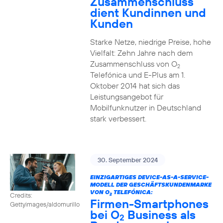
Zusammenschluss
dient Kundinnen und
Kunden
Starke Netze, niedrige Preise, hohe
Vielfalt: Zehn Jahre nach dem
Zusammenschluss von O
2
Telefónica und E-Plus am 1.
Oktober 2014 hat sich das
Leistungsangebot für
Mobilfunknutzer in Deutschland
stark verbessert.
30. September 2024
EINZIGARTIGES DEVICE-AS-A-SERVICE-
MODELL DER GESCHÄFTSKUNDENMARKE
VON O
TELEFÓNICA:
Credits:
2
Firmen-Smartphones
Gettyimages/aldomurillo
bei O
Business als
2