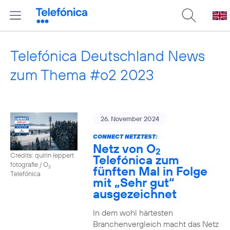
Telefónica Deutschland News
zum Thema #o2 2023
26. November 2024
CONNECT NETZTEST:
Netz von O
2
Credits: quirin leppert
Telefónica zum
fotografie / O
fünften Mal in Folge
2
Telefónica
mit „Sehr gut“
ausgezeichnet
In dem wohl härtesten
Branchenvergleich macht das Netz