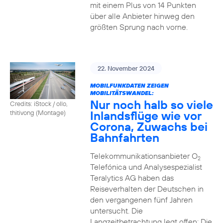
mit einem Plus von 14 Punkten
über alle Anbieter hinweg den
größten Sprung nach vorne.
22. November 2024
MOBILFUNKDATEN ZEIGEN
MOBILITÄTSWANDEL:
Nur noch halb so viele
Credits: iStock / ollo,
Inlandsflüge wie vor
thitivong (Montage)
Corona, Zuwachs bei
Bahnfahrten
Telekommunikationsanbieter O
2
Telefónica und Analysespezialist
Teralytics AG haben das
Reiseverhalten der Deutschen in
den vergangenen fünf Jahren
untersucht. Die
Langzeitbetrachtung legt offen: Die