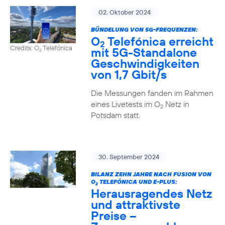
02. Oktober 2024
BÜNDELUNG VON 5G-FREQUENZEN:
O
Telefónica erreicht
2
Credits: O
Telefónica
mit 5G-Standalone
2
Geschwindigkeiten
von 1,7 Gbit/s
Die Messungen fanden im Rahmen
eines Livetests im O
Netz in
2
Potsdam statt.
30. September 2024
BILANZ ZEHN JAHRE NACH FUSION VON
O
TELEFÓNICA UND E-PLUS:
2
Herausragendes Netz
und attraktivste
Preise –