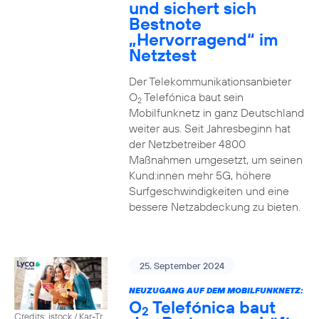
und sichert sich
Bestnote
„Hervorragend“ im
Netztest
Der Telekommunikationsanbieter
O
Telefónica baut sein
2
Mobilfunknetz in ganz Deutschland
weiter aus. Seit Jahresbeginn hat
der Netzbetreiber 4800
Maßnahmen umgesetzt, um seinen
Kund:innen mehr 5G, höhere
Surfgeschwindigkeiten und eine
bessere Netzabdeckung zu bieten.
25. September 2024
NEUZUGANG AUF DEM MOBILFUNKNETZ:
O
Telefónica baut
2
Credits: istock / Kar-Tr