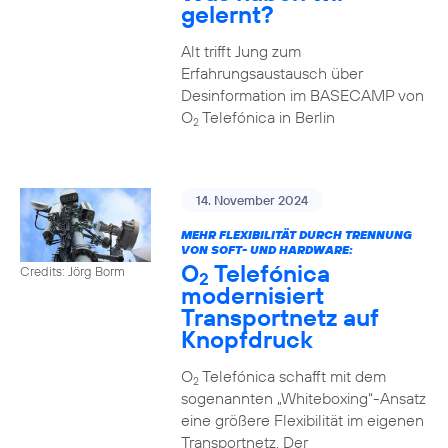
gelernt?
Alt trifft Jung zum
Erfahrungsaustausch über
Desinformation im BASECAMP von
O
Telefónica in Berlin
2
14. November 2024
MEHR FLEXIBILITÄT DURCH TRENNUNG
VON SOFT- UND HARDWARE:
O
Telefónica
Credits: Jörg Borm
2
modernisiert
Transportnetz auf
Knopfdruck
O
Telefónica schafft mit dem
2
sogenannten „Whiteboxing“-Ansatz
eine größere Flexibilität im eigenen
Transportnetz. Der