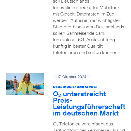
soll Deutschlands
Innovationsstrecke für Mobilfunk
mit Gigabit-Datenraten im Zug
werden. Auf einer der wichtigsten
Städteverbindungen Deutschlands
sollen Bahnreisende dank
lückenloser 5G-Ausleuchtung
künftig in bester Qualität
telefonieren und surfen können.
17. Oktober 2024
NEUE MOBILFUNKTARIFE:
O
unterstreicht
2
Preis-
Leistungsführerschaft
im deutschen Markt
O
Telefónica vereinfacht das
2
Tarifportfolio der Kernmarke O
und