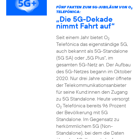
FÜNF FAKTEN ZUM 5G-JUBILÄUM VON O
2
TELEFÓNICA:
„Die 5G-Dekade
nimmt Fahrt auf“
Seit einem Jahr bietet O
2
Telefónica das eigenständige 5G,
auch bekannt als 5G-Standalone
(5G SA) oder „5G Plus“, im
gesamten 5G-Netz an. Der Aufbau
des 5G-Netzes begann im Oktober
2020. Nur drei Jahre später öffnete
der Telekommunikationsanbieter
für seine Kund:innen den Zugang
zu 5G Standalone. Heute versorgt
O
Telefónica bereits 96 Prozent
2
der Bevölkerung mit 5G
Standalone. Im Gegensatz zu
herkömmlichem 5G (Non-
Standalone), bei dem die Daten