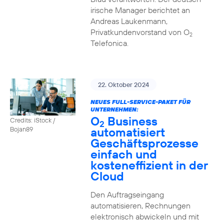
irische Manager berichtet an
Andreas Laukenmann,
Privatkundenvorstand von O
2
Telefonica.
22. Oktober 2024
NEUES FULL-SERVICE-PAKET FÜR
UNTERNEHMEN:
O
Business
Credits: iStock /
2
automatisiert
Bojan89
Geschäftsprozesse
einfach und
kosteneffizient in der
Cloud
Den Auftragseingang
automatisieren, Rechnungen
elektronisch abwickeln und mit