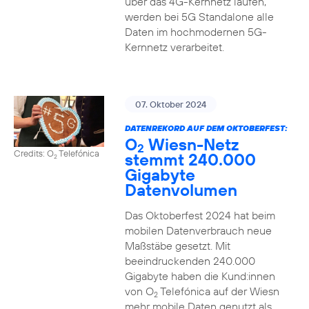
über das 4G-Kernnetz laufen,
werden bei 5G Standalone alle
Daten im hochmodernen 5G-
Kernnetz verarbeitet.
07. Oktober 2024
DATENREKORD AUF DEM OKTOBERFEST:
O
Wiesn-Netz
2
Credits: O
Telefónica
stemmt 240.000
2
Gigabyte
Datenvolumen
Das Oktoberfest 2024 hat beim
mobilen Datenverbrauch neue
Maßstäbe gesetzt. Mit
beeindruckenden 240.000
Gigabyte haben die Kund:innen
von O
Telefónica auf der Wiesn
2
mehr mobile Daten genutzt als