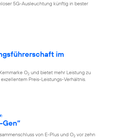
loser 5G-Ausleuchtung künftig in bester
ngsführerschaft im
r Kernmarke O
und bietet mehr Leistung zu
2
xzellentem Preis-Leistungs-Verhältnis.
W:
s-Gen“
Zusammenschluss von E-Plus und O
vor zehn
2