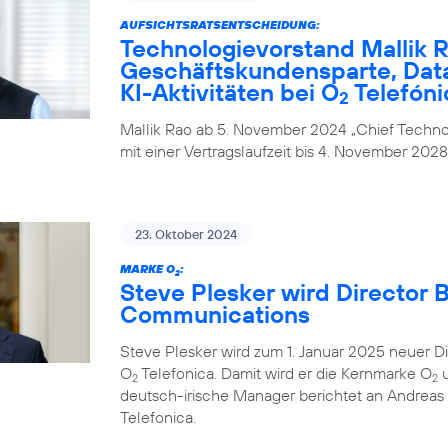
AUFSICHTSRATSENTSCHEIDUNG:
Technologievorstand Mallik R
Geschäftskundensparte, Data
KI-Aktivitäten bei O
Telefóni
2
Mallik Rao ab 5. November 2024 „Chief Technol
mit einer Vertragslaufzeit bis 4. November 2028
23. Oktober 2024
MARKE O
:
2
Steve Plesker wird Director 
Communications
Steve Plesker wird zum 1. Januar 2025 neuer 
O
Telefonica. Damit wird er die Kernmarke O
u
2
2
deutsch-irische Manager berichtet an Andrea
Telefonica.