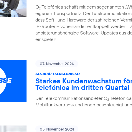
O
Telefónica schafft mit dem sogenannten „Whi
2
eigenen Transportnetz. Der Telekommunikations
dass Soft- und Hardware der zahlreichen Vermi
IP-Router – voneinander entkoppelt werden.
anbieterunabhängige Software-Updates aus de
einspielen.
07. November 2024
GESCHÄFTSERGEBNISSE:
Starkes Kundenwachstum förde
Telefónica im dritten Quartal
Der Telekommunikationsanbieter O
Telefónica
2
Mobilfunkvertragskund:innen beschleunigt und se
05. November 2024