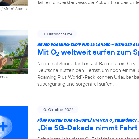
Jahren und erklärt, was die Zukunft für das Un
 / Moixó Studio
11. Oktober 2024
NEUER ROAMING-TARIF FÜR 33 LÄNDER – WENIGER AL
Mit O
weltweit surfen zum S
2
Noch mal Sonne tanken auf Bali oder ein City-T
Deutsche nutzen den Herbst, um noch einmal 
Roaming Plus World“-Pack können Urlauber ba
sanov
supergünstig und sorgenfrei surfen.
10. Oktober 2024
FÜNF FAKTEN ZUM 5G-JUBILÄUM VON O
TELEFÓNICA:
2
„Die 5G-Dekade nimmt Fahrt
Seit einem Jahr bietet O
Telefónica das eigen