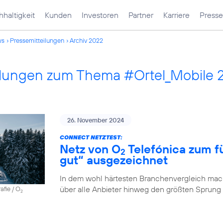
haltigkeit
Kunden
Investoren
Partner
Karriere
Presse
ws
Pressemitteilungen
Archiv 2022
ilungen zum Thema #Ortel_Mobile 
26. November 2024
CONNECT NETZTEST:
Netz von O
Telefónica zum fü
2
gut“ ausgezeichnet
In dem wohl härtesten Branchenvergleich mach
über alle Anbieter hinweg den größten Sprung
afie / O
2