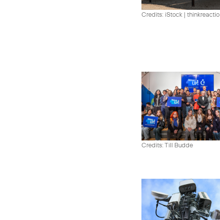
Credits: iStock | thinkreacti
Credits: Till Budde