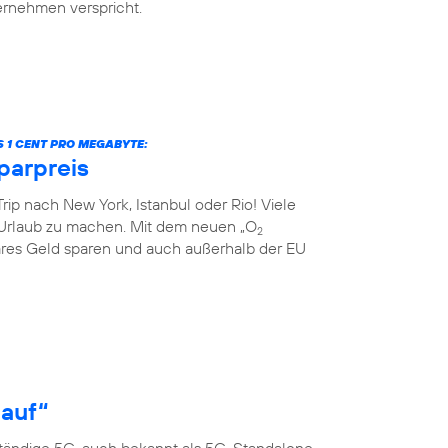
ternehmen verspricht.
S 1 CENT PRO MEGABYTE:
parpreis
rip nach New York, Istanbul oder Rio! Viele
Urlaub zu machen. Mit dem neuen „O
2
res Geld sparen und auch außerhalb der EU
 auf“
ständige 5G, auch bekannt als 5G-Standalone