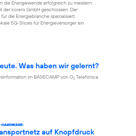
m die Energiewende erfolgreich zu meistern.
mit der korero GmbH geschlossen. Der
 für die Energiebranche spezialisiert.
okale 5G-Slices für Energieversorger ein.
eute. Was haben wir gelernt?
 Desinformation im BASECAMP von O
Telefónica
2
D HARDWARE:
ransportnetz auf Knopfdruck