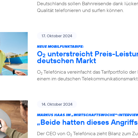
Deutschlands sollen Bahnreisende dank lücken
Qualität telefonieren und surfen können.
17. Oktober 2024
NEUE MOBILFUNKTARIFE:
O
unterstreicht Preis-Leistu
2
deutschen Markt
O
Telefónica vereinfacht das Tarifportfolio de
2
einem im deutschen Telekommunikationsmarkt e
14. Oktober 2024
MARKUS HAAS IM „WIRTSCHAFTSWOCHE“-INTERVIE
„Beide hatten dieses Angriff
Der CEO von O
Telefónica zieht Bilanz zum 
2