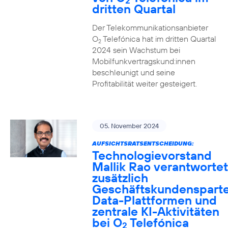
2
dritten Quartal
Der Telekommunikationsanbieter
O
Telefónica hat im dritten Quartal
2
2024 sein Wachstum bei
Mobilfunkvertragskund:innen
beschleunigt und seine
Profitabilität weiter gesteigert.
05. November 2024
AUFSICHTSRATSENTSCHEIDUNG:
Technologievorstand
Mallik Rao verantwortet
zusätzlich
Geschäftskundensparte
Data-Plattformen und
zentrale KI-Aktivitäten
bei O
Telefónica
2