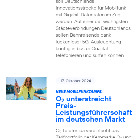
soll Deutschlands
Innovationsstrecke für Mobilfunk
mit Gigabit-Datenraten im Zug
werden. Auf einer der wichtigsten
Städteverbindungen Deutschlands
sollen Bahnreisende dank
lückenloser 5G-Ausleuchtung
künftig in bester Qualität
telefonieren und surfen können.
17. Oktober 2024
NEUE MOBILFUNKTARIFE:
O
unterstreicht
2
Preis-
Leistungsführerschaft
im deutschen Markt
O
Telefónica vereinfacht das
2
Tarifportfolio der Kernmarke O
und