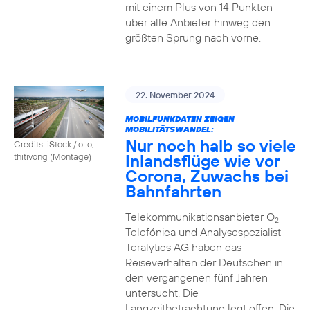
mit einem Plus von 14 Punkten
über alle Anbieter hinweg den
größten Sprung nach vorne.
22. November 2024
MOBILFUNKDATEN ZEIGEN
MOBILITÄTSWANDEL:
Nur noch halb so viele
Credits: iStock / ollo,
Inlandsflüge wie vor
thitivong (Montage)
Corona, Zuwachs bei
Bahnfahrten
Telekommunikationsanbieter O
2
Telefónica und Analysespezialist
Teralytics AG haben das
Reiseverhalten der Deutschen in
den vergangenen fünf Jahren
untersucht. Die
Langzeitbetrachtung legt offen: Die