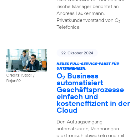
irische Manager berichtet an
Andreas Laukenmann,
Privatkundenvorstand von O
2
Telefonica.
22. Oktober 2024
NEUES FULL-SERVICE-PAKET FÜR
UNTERNEHMEN:
O
Business
Credits: iStock /
2
automatisiert
Bojan89
Geschäftsprozesse
einfach und
kosteneffizient in der
Cloud
Den Auftragseingang
automatisieren, Rechnungen
elektronisch abwickeln und mit