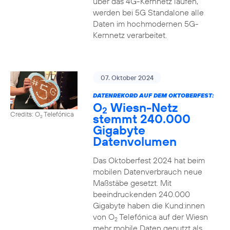
über das 4G-Kernnetz laufen,
werden bei 5G Standalone alle
Daten im hochmodernen 5G-
Kernnetz verarbeitet.
07. Oktober 2024
DATENREKORD AUF DEM OKTOBERFEST:
O
Wiesn-Netz
2
Credits: O
Telefónica
stemmt 240.000
2
Gigabyte
Datenvolumen
Das Oktoberfest 2024 hat beim
mobilen Datenverbrauch neue
Maßstäbe gesetzt. Mit
beeindruckenden 240.000
Gigabyte haben die Kund:innen
von O
Telefónica auf der Wiesn
2
mehr mobile Daten genutzt als