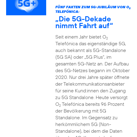
FÜNF FAKTEN ZUM 5G-JUBILÄUM VON O
2
TELEFÓNICA:
„Die 5G-Dekade
nimmt Fahrt auf“
Seit einem Jahr bietet O
2
Telefónica das eigenständige 5G,
auch bekannt als 5G-Standalone
(5G SA) oder „5G Plus“, im
gesamten 5G-Netz an. Der Aufbau
des 5G-Netzes begann im Oktober
2020. Nur drei Jahre später öffnete
der Telekommunikationsanbieter
für seine Kund:innen den Zugang
zu 5G Standalone. Heute versorgt
O
Telefónica bereits 96 Prozent
2
der Bevölkerung mit 5G
Standalone. Im Gegensatz zu
herkömmlichem 5G (Non-
Standalone), bei dem die Daten