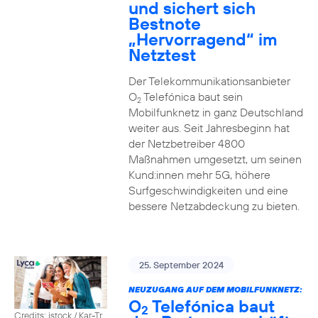
und sichert sich
Bestnote
„Hervorragend“ im
Netztest
Der Telekommunikationsanbieter
O
Telefónica baut sein
2
Mobilfunknetz in ganz Deutschland
weiter aus. Seit Jahresbeginn hat
der Netzbetreiber 4800
Maßnahmen umgesetzt, um seinen
Kund:innen mehr 5G, höhere
Surfgeschwindigkeiten und eine
bessere Netzabdeckung zu bieten.
25. September 2024
NEUZUGANG AUF DEM MOBILFUNKNETZ:
O
Telefónica baut
2
Credits: istock / Kar-Tr