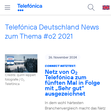
Telefónica Deutschland News
zum Thema #o2 2021
26. November 2024
CONNECT NETZTEST:
Netz von O
2
Credits: quirin leppert
Telefónica zum
fotografie / O
fünften Mal in Folge
2
Telefónica
mit „Sehr gut“
ausgezeichnet
In dem wohl härtesten
Branchenvergleich macht das Netz