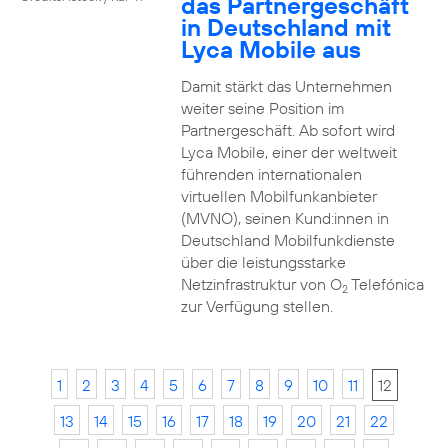
das Partnergeschäft
in Deutschland mit
Lyca Mobile aus
Damit stärkt das Unternehmen
weiter seine Position im
Partnergeschäft. Ab sofort wird
Lyca Mobile, einer der weltweit
führenden internationalen
virtuellen Mobilfunkanbieter
(MVNO), seinen Kund:innen in
Deutschland Mobilfunkdienste
über die leistungsstarke
Netzinfrastruktur von O
Telefónica
2
zur Verfügung stellen.
1
2
3
4
5
6
7
8
9
10
11
12
13
14
15
16
17
18
19
20
21
22