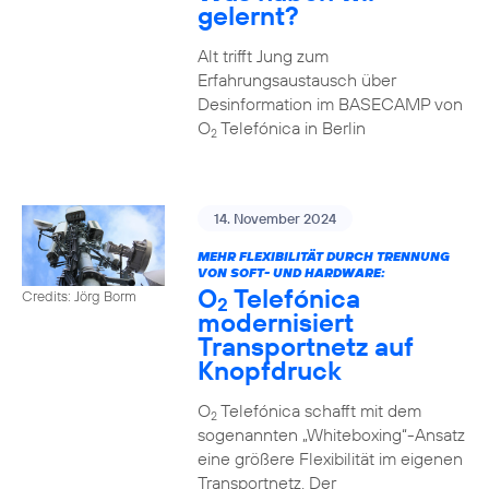
gelernt?
Alt trifft Jung zum
Erfahrungsaustausch über
Desinformation im BASECAMP von
O
Telefónica in Berlin
2
14. November 2024
MEHR FLEXIBILITÄT DURCH TRENNUNG
VON SOFT- UND HARDWARE:
O
Telefónica
Credits: Jörg Borm
2
modernisiert
Transportnetz auf
Knopfdruck
O
Telefónica schafft mit dem
2
sogenannten „Whiteboxing“-Ansatz
eine größere Flexibilität im eigenen
Transportnetz. Der