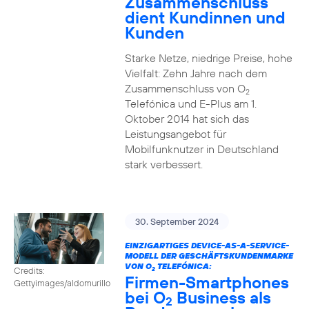
Zusammenschluss
dient Kundinnen und
Kunden
Starke Netze, niedrige Preise, hohe
Vielfalt: Zehn Jahre nach dem
Zusammenschluss von O
2
Telefónica und E-Plus am 1.
Oktober 2014 hat sich das
Leistungsangebot für
Mobilfunknutzer in Deutschland
stark verbessert.
30. September 2024
EINZIGARTIGES DEVICE-AS-A-SERVICE-
MODELL DER GESCHÄFTSKUNDENMARKE
VON O
TELEFÓNICA:
Credits:
2
Firmen-Smartphones
Gettyimages/aldomurillo
bei O
Business als
2