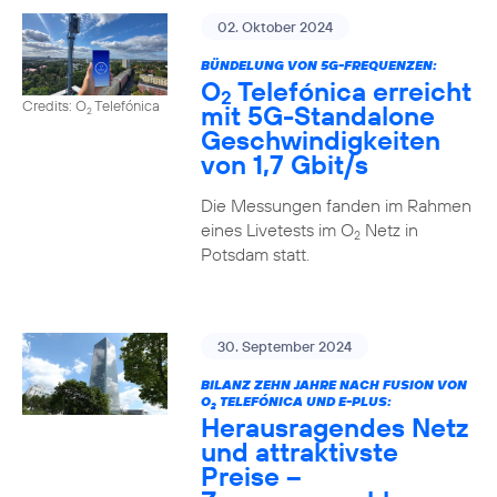
02. Oktober 2024
BÜNDELUNG VON 5G-FREQUENZEN:
O
Telefónica erreicht
2
Credits: O
Telefónica
mit 5G-Standalone
2
Geschwindigkeiten
von 1,7 Gbit/s
Die Messungen fanden im Rahmen
eines Livetests im O
Netz in
2
Potsdam statt.
30. September 2024
BILANZ ZEHN JAHRE NACH FUSION VON
O
TELEFÓNICA UND E-PLUS:
2
Herausragendes Netz
und attraktivste
Preise –