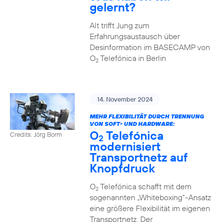
gelernt?
Alt trifft Jung zum
Erfahrungsaustausch über
Desinformation im BASECAMP von
O
Telefónica in Berlin
2
14. November 2024
MEHR FLEXIBILITÄT DURCH TRENNUNG
VON SOFT- UND HARDWARE:
O
Telefónica
Credits: Jörg Borm
2
modernisiert
Transportnetz auf
Knopfdruck
O
Telefónica schafft mit dem
2
sogenannten „Whiteboxing“-Ansatz
eine größere Flexibilität im eigenen
Transportnetz. Der