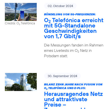
02. Oktober 2024
BÜNDELUNG VON 5G-FREQUENZEN:
O
Telefónica erreicht
2
Credits: O
Telefónica
mit 5G-Standalone
2
Geschwindigkeiten
von 1,7 Gbit/s
Die Messungen fanden im Rahmen
eines Livetests im O
Netz in
2
Potsdam statt.
30. September 2024
BILANZ ZEHN JAHRE NACH FUSION VON
O
TELEFÓNICA UND E-PLUS:
2
Herausragendes Netz
und attraktivste
Preise –