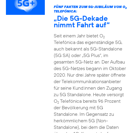
FÜNF FAKTEN ZUM 5G-JUBILÄUM VON O
2
TELEFÓNICA:
„Die 5G-Dekade
nimmt Fahrt auf“
Seit einem Jahr bietet O
2
Telefónica das eigenständige 5G,
auch bekannt als 5G-Standalone
(5G SA) oder „5G Plus“, im
gesamten 5G-Netz an. Der Aufbau
des 5G-Netzes begann im Oktober
2020. Nur drei Jahre später öffnete
der Telekommunikationsanbieter
für seine Kund:innen den Zugang
zu 5G Standalone. Heute versorgt
O
Telefónica bereits 96 Prozent
2
der Bevölkerung mit 5G
Standalone. Im Gegensatz zu
herkömmlichem 5G (Non-
Standalone), bei dem die Daten