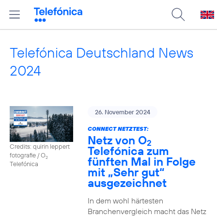
Telefónica Deutschland News
2024
26. November 2024
CONNECT NETZTEST:
Netz von O
2
Credits: quirin leppert
Telefónica zum
fotografie / O
fünften Mal in Folge
2
Telefónica
mit „Sehr gut“
ausgezeichnet
In dem wohl härtesten
Branchenvergleich macht das Netz