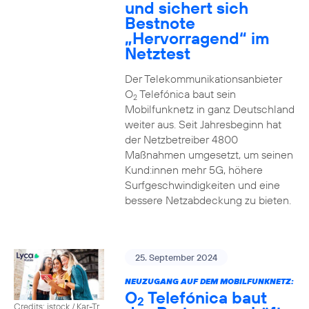
und sichert sich
Bestnote
„Hervorragend“ im
Netztest
Der Telekommunikationsanbieter
O
Telefónica baut sein
2
Mobilfunknetz in ganz Deutschland
weiter aus. Seit Jahresbeginn hat
der Netzbetreiber 4800
Maßnahmen umgesetzt, um seinen
Kund:innen mehr 5G, höhere
Surfgeschwindigkeiten und eine
bessere Netzabdeckung zu bieten.
25. September 2024
NEUZUGANG AUF DEM MOBILFUNKNETZ:
O
Telefónica baut
2
Credits: istock / Kar-Tr