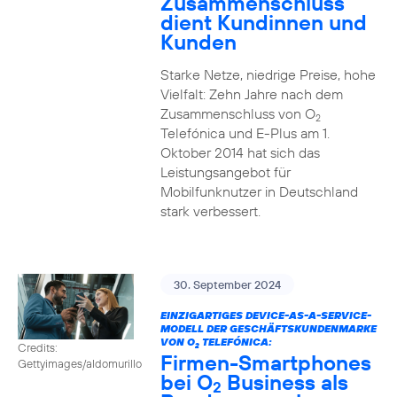
Zusammenschluss
dient Kundinnen und
Kunden
Starke Netze, niedrige Preise, hohe
Vielfalt: Zehn Jahre nach dem
Zusammenschluss von O
2
Telefónica und E-Plus am 1.
Oktober 2014 hat sich das
Leistungsangebot für
Mobilfunknutzer in Deutschland
stark verbessert.
30. September 2024
EINZIGARTIGES DEVICE-AS-A-SERVICE-
MODELL DER GESCHÄFTSKUNDENMARKE
VON O
TELEFÓNICA:
Credits:
2
Firmen-Smartphones
Gettyimages/aldomurillo
bei O
Business als
2