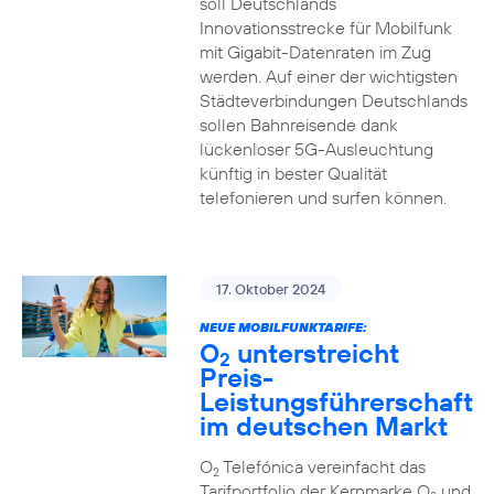
soll Deutschlands
Innovationsstrecke für Mobilfunk
mit Gigabit-Datenraten im Zug
werden. Auf einer der wichtigsten
Städteverbindungen Deutschlands
sollen Bahnreisende dank
lückenloser 5G-Ausleuchtung
künftig in bester Qualität
telefonieren und surfen können.
17. Oktober 2024
NEUE MOBILFUNKTARIFE:
O
unterstreicht
2
Preis-
Leistungsführerschaft
im deutschen Markt
O
Telefónica vereinfacht das
2
Tarifportfolio der Kernmarke O
und