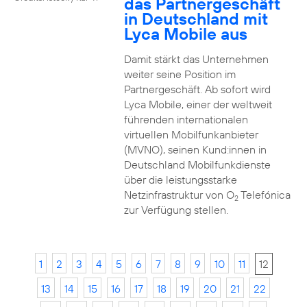
das Partnergeschäft
in Deutschland mit
Lyca Mobile aus
Damit stärkt das Unternehmen
weiter seine Position im
Partnergeschäft. Ab sofort wird
Lyca Mobile, einer der weltweit
führenden internationalen
virtuellen Mobilfunkanbieter
(MVNO), seinen Kund:innen in
Deutschland Mobilfunkdienste
über die leistungsstarke
Netzinfrastruktur von O
Telefónica
2
zur Verfügung stellen.
1
2
3
4
5
6
7
8
9
10
11
12
13
14
15
16
17
18
19
20
21
22