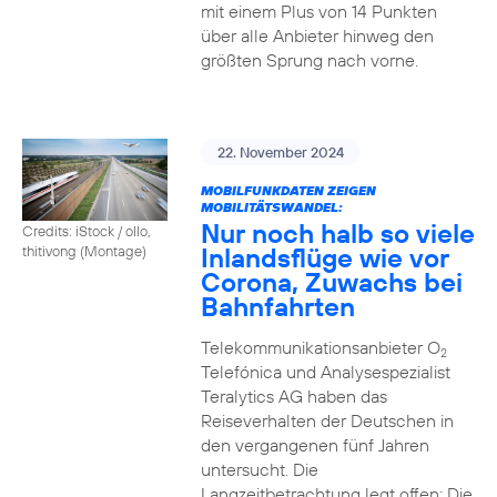
mit einem Plus von 14 Punkten
über alle Anbieter hinweg den
größten Sprung nach vorne.
22. November 2024
MOBILFUNKDATEN ZEIGEN
MOBILITÄTSWANDEL:
Nur noch halb so viele
Credits: iStock / ollo,
Inlandsflüge wie vor
thitivong (Montage)
Corona, Zuwachs bei
Bahnfahrten
Telekommunikationsanbieter O
2
Telefónica und Analysespezialist
Teralytics AG haben das
Reiseverhalten der Deutschen in
den vergangenen fünf Jahren
untersucht. Die
Langzeitbetrachtung legt offen: Die