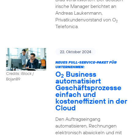
irische Manager berichtet an
Andreas Laukenmann,
Privatkundenvorstand von O
2
Telefonica.
22. Oktober 2024
NEUES FULL-SERVICE-PAKET FÜR
UNTERNEHMEN:
O
Business
Credits: iStock /
2
automatisiert
Bojan89
Geschäftsprozesse
einfach und
kosteneffizient in der
Cloud
Den Auftragseingang
automatisieren, Rechnungen
elektronisch abwickeln und mit