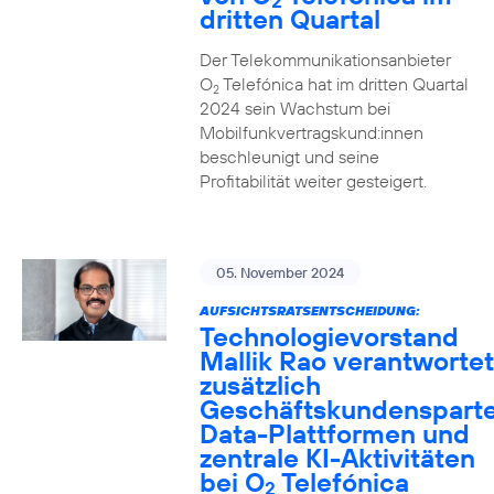
2
dritten Quartal
Der Telekommunikationsanbieter
O
Telefónica hat im dritten Quartal
2
2024 sein Wachstum bei
Mobilfunkvertragskund:innen
beschleunigt und seine
Profitabilität weiter gesteigert.
05. November 2024
AUFSICHTSRATSENTSCHEIDUNG:
Technologievorstand
Mallik Rao verantwortet
zusätzlich
Geschäftskundensparte
Data-Plattformen und
zentrale KI-Aktivitäten
bei O
Telefónica
2