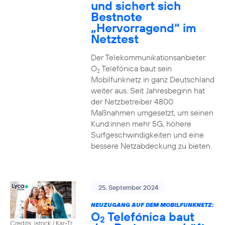
und sichert sich
Bestnote
„Hervorragend“ im
Netztest
Der Telekommunikationsanbieter
O
Telefónica baut sein
2
Mobilfunknetz in ganz Deutschland
weiter aus. Seit Jahresbeginn hat
der Netzbetreiber 4800
Maßnahmen umgesetzt, um seinen
Kund:innen mehr 5G, höhere
Surfgeschwindigkeiten und eine
bessere Netzabdeckung zu bieten.
25. September 2024
NEUZUGANG AUF DEM MOBILFUNKNETZ:
O
Telefónica baut
2
Credits: istock / Kar-Tr