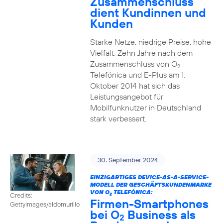
Zusammenschluss
dient Kundinnen und
Kunden
Starke Netze, niedrige Preise, hohe
Vielfalt: Zehn Jahre nach dem
Zusammenschluss von O
2
Telefónica und E-Plus am 1.
Oktober 2014 hat sich das
Leistungsangebot für
Mobilfunknutzer in Deutschland
stark verbessert.
30. September 2024
EINZIGARTIGES DEVICE-AS-A-SERVICE-
MODELL DER GESCHÄFTSKUNDENMARKE
VON O
TELEFÓNICA:
Credits:
2
Firmen-Smartphones
Gettyimages/aldomurillo
bei O
Business als
2