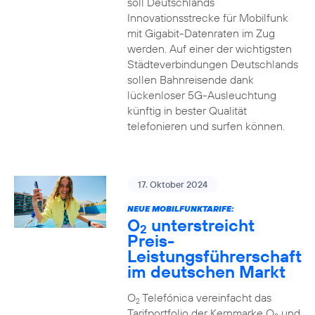
soll Deutschlands
Innovationsstrecke für Mobilfunk
mit Gigabit-Datenraten im Zug
werden. Auf einer der wichtigsten
Städteverbindungen Deutschlands
sollen Bahnreisende dank
lückenloser 5G-Ausleuchtung
künftig in bester Qualität
telefonieren und surfen können.
17. Oktober 2024
NEUE MOBILFUNKTARIFE:
O
unterstreicht
2
Preis-
Leistungsführerschaft
im deutschen Markt
O
Telefónica vereinfacht das
2
Tarifportfolio der Kernmarke O
und