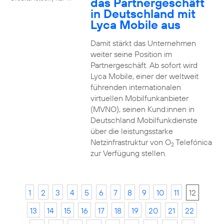
das Partnergeschäft
in Deutschland mit
Lyca Mobile aus
Damit stärkt das Unternehmen
weiter seine Position im
Partnergeschäft. Ab sofort wird
Lyca Mobile, einer der weltweit
führenden internationalen
virtuellen Mobilfunkanbieter
(MVNO), seinen Kund:innen in
Deutschland Mobilfunkdienste
über die leistungsstarke
Netzinfrastruktur von O
Telefónica
2
zur Verfügung stellen.
1
2
3
4
5
6
7
8
9
10
11
12
13
14
15
16
17
18
19
20
21
22