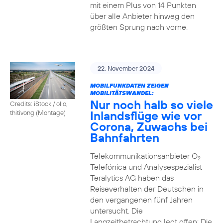
mit einem Plus von 14 Punkten
über alle Anbieter hinweg den
größten Sprung nach vorne.
22. November 2024
MOBILFUNKDATEN ZEIGEN
MOBILITÄTSWANDEL:
Nur noch halb so viele
Credits: iStock / ollo,
Inlandsflüge wie vor
thitivong (Montage)
Corona, Zuwachs bei
Bahnfahrten
Telekommunikationsanbieter O
2
Telefónica und Analysespezialist
Teralytics AG haben das
Reiseverhalten der Deutschen in
den vergangenen fünf Jahren
untersucht. Die
Langzeitbetrachtung legt offen: Die