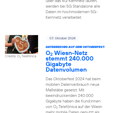
über das 4G-Kernnetz laufen,
werden bei 5G Standalone alle
Daten im hochmodernen 5G-
Kernnetz verarbeitet.
07. Oktober 2024
DATENREKORD AUF DEM OKTOBERFEST:
O
Wiesn-Netz
2
Credits: O
Telefónica
stemmt 240.000
2
Gigabyte
Datenvolumen
Das Oktoberfest 2024 hat beim
mobilen Datenverbrauch neue
Maßstäbe gesetzt. Mit
beeindruckenden 240.000
Gigabyte haben die Kund:innen
von O
Telefónica auf der Wiesn
2
mehr mobile Daten genutzt als