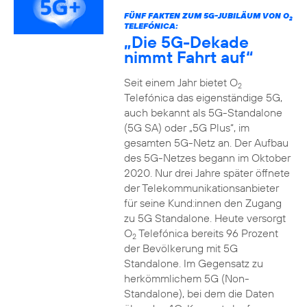
FÜNF FAKTEN ZUM 5G-JUBILÄUM VON O
2
TELEFÓNICA:
„Die 5G-Dekade
nimmt Fahrt auf“
Seit einem Jahr bietet O
2
Telefónica das eigenständige 5G,
auch bekannt als 5G-Standalone
(5G SA) oder „5G Plus“, im
gesamten 5G-Netz an. Der Aufbau
des 5G-Netzes begann im Oktober
2020. Nur drei Jahre später öffnete
der Telekommunikationsanbieter
für seine Kund:innen den Zugang
zu 5G Standalone. Heute versorgt
O
Telefónica bereits 96 Prozent
2
der Bevölkerung mit 5G
Standalone. Im Gegensatz zu
herkömmlichem 5G (Non-
Standalone), bei dem die Daten