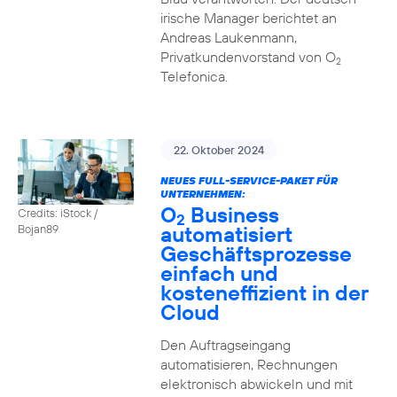
irische Manager berichtet an
Andreas Laukenmann,
Privatkundenvorstand von O
2
Telefonica.
22. Oktober 2024
NEUES FULL-SERVICE-PAKET FÜR
UNTERNEHMEN:
O
Business
Credits: iStock /
2
automatisiert
Bojan89
Geschäftsprozesse
einfach und
kosteneffizient in der
Cloud
Den Auftragseingang
automatisieren, Rechnungen
elektronisch abwickeln und mit