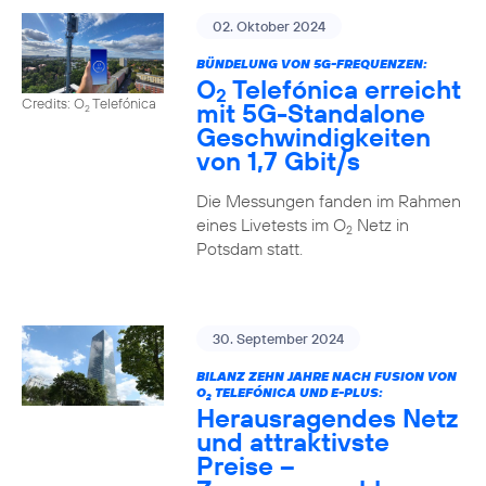
02. Oktober 2024
BÜNDELUNG VON 5G-FREQUENZEN:
O
Telefónica erreicht
2
Credits: O
Telefónica
mit 5G-Standalone
2
Geschwindigkeiten
von 1,7 Gbit/s
Die Messungen fanden im Rahmen
eines Livetests im O
Netz in
2
Potsdam statt.
30. September 2024
BILANZ ZEHN JAHRE NACH FUSION VON
O
TELEFÓNICA UND E-PLUS:
2
Herausragendes Netz
und attraktivste
Preise –