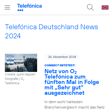
Telefónica Deutschland News
2024
26. November 2024
CONNECT NETZTEST:
Netz von O
2
Credits: quirin leppert
Telefónica zum
fotografie / O
fünften Mal in Folge
2
Telefónica
mit „Sehr gut“
ausgezeichnet
In dem wohl härtesten
Branchenvergleich macht das Netz