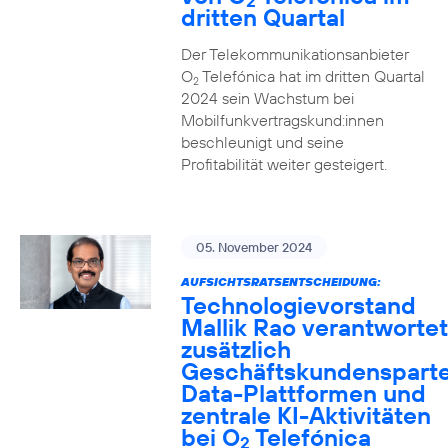
2
dritten Quartal
Der Telekommunikationsanbieter
O
Telefónica hat im dritten Quartal
2
2024 sein Wachstum bei
Mobilfunkvertragskund:innen
beschleunigt und seine
Profitabilität weiter gesteigert.
05. November 2024
AUFSICHTSRATSENTSCHEIDUNG:
Technologievorstand
Mallik Rao verantwortet
zusätzlich
Geschäftskundensparte
Data-Plattformen und
zentrale KI-Aktivitäten
bei O
Telefónica
2