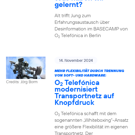
gelernt?
Alt trifft Jung zum
Erfahrungsaustausch über
Desinformation im BASECAMP von
O
Telefónica in Berlin
2
14. November 2024
MEHR FLEXIBILITÄT DURCH TRENNUNG
VON SOFT- UND HARDWARE:
O
Telefónica
Credits: Jörg Borm
2
modernisiert
Transportnetz auf
Knopfdruck
O
Telefónica schafft mit dem
2
sogenannten „Whiteboxing“-Ansatz
eine größere Flexibilität im eigenen
Transportnetz. Der