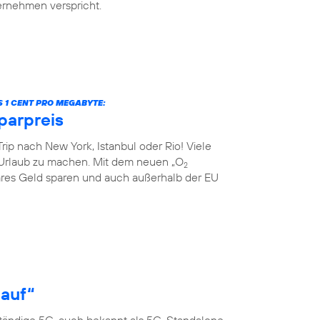
ternehmen verspricht.
S 1 CENT PRO MEGABYTE:
parpreis
rip nach New York, Istanbul oder Rio! Viele
Urlaub zu machen. Mit dem neuen „O
2
res Geld sparen und auch außerhalb der EU
 auf“
ständige 5G, auch bekannt als 5G-Standalone