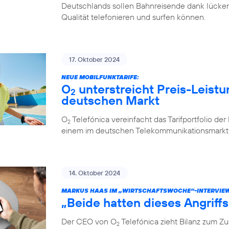
Deutschlands sollen Bahnreisende dank lücken
Qualität telefonieren und surfen können.
17. Oktober 2024
NEUE MOBILFUNKTARIFE:
O
unterstreicht Preis-Leistu
2
deutschen Markt
O
Telefónica vereinfacht das Tarifportfolio de
2
einem im deutschen Telekommunikationsmarkt e
14. Oktober 2024
MARKUS HAAS IM „WIRTSCHAFTSWOCHE“-INTERVIE
„Beide hatten dieses Angriff
Der CEO von O
Telefónica zieht Bilanz zum 
2