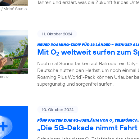
Jahren und erklärt, was die Zukunft für das Un
 / Moixó Studio
11. Oktober 2024
NEUER ROAMING-TARIF FÜR 33 LÄNDER – WENIGER AL
Mit O
weltweit surfen zum S
2
Noch mal Sonne tanken auf Bali oder ein City-T
Deutsche nutzen den Herbst, um noch einmal 
Roaming Plus World“-Pack können Urlauber ba
sanov
supergünstig und sorgenfrei surfen.
10. Oktober 2024
FÜNF FAKTEN ZUM 5G-JUBILÄUM VON O
TELEFÓNICA:
2
„Die 5G-Dekade nimmt Fahrt
Seit einem Jahr bietet O
Telefónica das eigen