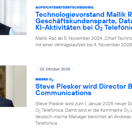
AUFSICHTSRATSENTSCHEIDUNG:
Technologievorstand Mallik R
Geschäftskundensparte, Data
KI-Aktivitäten bei O
Telefóni
2
Mallik Rao ab 5. November 2024 „Chief Technol
mit einer Vertragslaufzeit bis 4. November 2028
23. Oktober 2024
MARKE O
:
2
Steve Plesker wird Director 
Communications
Steve Plesker wird zum 1. Januar 2025 neuer 
O
Telefonica. Damit wird er die Kernmarke O
u
2
2
deutsch-irische Manager berichtet an Andrea
Telefonica.