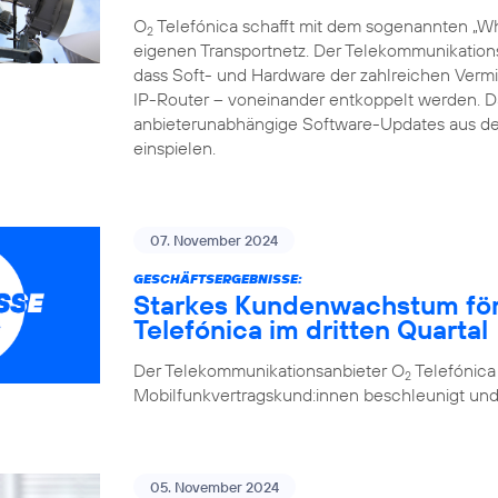
O
Telefónica schafft mit dem sogenannten „Whi
2
eigenen Transportnetz. Der Telekommunikations
dass Soft- und Hardware der zahlreichen Vermi
IP-Router – voneinander entkoppelt werden.
anbieterunabhängige Software-Updates aus de
einspielen.
07. November 2024
GESCHÄFTSERGEBNISSE:
Starkes Kundenwachstum förde
Telefónica im dritten Quartal
Der Telekommunikationsanbieter O
Telefónica
2
Mobilfunkvertragskund:innen beschleunigt und se
05. November 2024