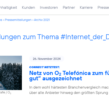
haltigkeit
Kunden
Investoren
Partner
Karriere
Presse
ws
Pressemitteilungen
Archiv 2021
ilungen zum Thema #Internet_der_
26. November 2024
CONNECT NETZTEST:
Netz von O
Telefónica zum fü
2
gut“ ausgezeichnet
In dem wohl härtesten Branchenvergleich mach
über alle Anbieter hinweg den größten Sprung
afie / O
2