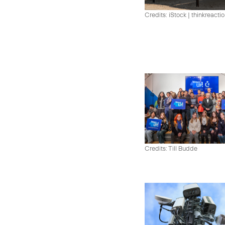
Credits: iStock | thinkreacti
Credits: Till Budde