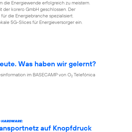
m die Energiewende erfolgreich zu meistern.
mit der korero GmbH geschlossen. Der
 für die Energiebranche spezialisiert.
okale 5G-Slices für Energieversorger ein.
eute. Was haben wir gelernt?
 Desinformation im BASECAMP von O
Telefónica
2
D HARDWARE:
ransportnetz auf Knopfdruck