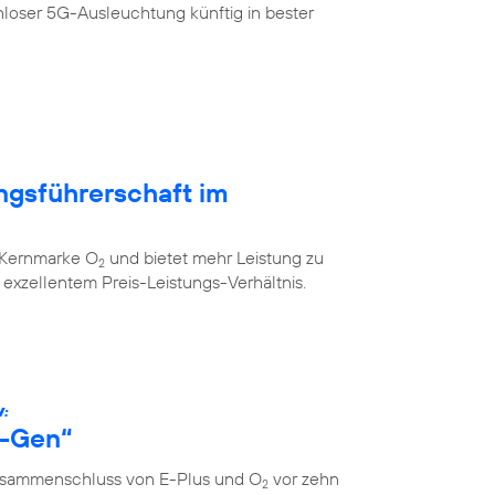
loser 5G-Ausleuchtung künftig in bester
ngsführerschaft im
r Kernmarke O
und bietet mehr Leistung zu
2
xzellentem Preis-Leistungs-Verhältnis.
W:
s-Gen“
Zusammenschluss von E-Plus und O
vor zehn
2