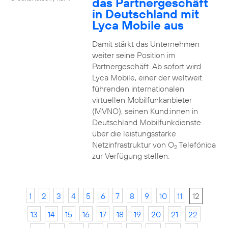
das Partnergeschäft
in Deutschland mit
Lyca Mobile aus
Damit stärkt das Unternehmen
weiter seine Position im
Partnergeschäft. Ab sofort wird
Lyca Mobile, einer der weltweit
führenden internationalen
virtuellen Mobilfunkanbieter
(MVNO), seinen Kund:innen in
Deutschland Mobilfunkdienste
über die leistungsstarke
Netzinfrastruktur von O
Telefónica
2
zur Verfügung stellen.
1
2
3
4
5
6
7
8
9
10
11
12
13
14
15
16
17
18
19
20
21
22