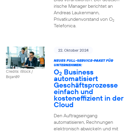
irische Manager berichtet an
Andreas Laukenmann,
Privatkundenvorstand von O
2
Telefonica.
22. Oktober 2024
NEUES FULL-SERVICE-PAKET FÜR
UNTERNEHMEN:
O
Business
Credits: iStock /
2
automatisiert
Bojan89
Geschäftsprozesse
einfach und
kosteneffizient in der
Cloud
Den Auftragseingang
automatisieren, Rechnungen
elektronisch abwickeln und mit