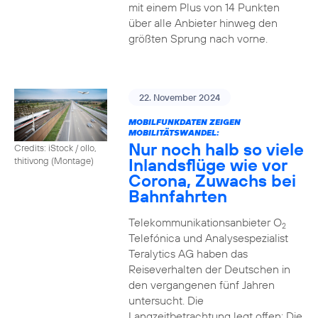
mit einem Plus von 14 Punkten
über alle Anbieter hinweg den
größten Sprung nach vorne.
22. November 2024
MOBILFUNKDATEN ZEIGEN
MOBILITÄTSWANDEL:
Nur noch halb so viele
Credits: iStock / ollo,
Inlandsflüge wie vor
thitivong (Montage)
Corona, Zuwachs bei
Bahnfahrten
Telekommunikationsanbieter O
2
Telefónica und Analysespezialist
Teralytics AG haben das
Reiseverhalten der Deutschen in
den vergangenen fünf Jahren
untersucht. Die
Langzeitbetrachtung legt offen: Die