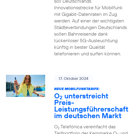
soll Deutschlands
Innovationsstrecke für Mobilfunk
mit Gigabit-Datenraten im Zug
werden. Auf einer der wichtigsten
Städteverbindungen Deutschlands
sollen Bahnreisende dank
lückenloser 5G-Ausleuchtung
künftig in bester Qualität
telefonieren und surfen können.
17. Oktober 2024
NEUE MOBILFUNKTARIFE:
O
unterstreicht
2
Preis-
Leistungsführerschaft
im deutschen Markt
O
Telefónica vereinfacht das
2
Tarifportfolio der Kernmarke O
und