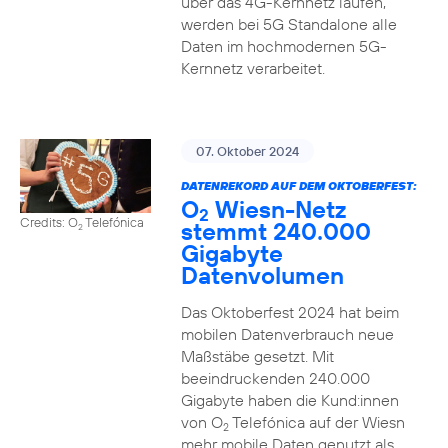
über das 4G-Kernnetz laufen,
werden bei 5G Standalone alle
Daten im hochmodernen 5G-
Kernnetz verarbeitet.
07. Oktober 2024
DATENREKORD AUF DEM OKTOBERFEST:
O
Wiesn-Netz
2
Credits: O
Telefónica
stemmt 240.000
2
Gigabyte
Datenvolumen
Das Oktoberfest 2024 hat beim
mobilen Datenverbrauch neue
Maßstäbe gesetzt. Mit
beeindruckenden 240.000
Gigabyte haben die Kund:innen
von O
Telefónica auf der Wiesn
2
mehr mobile Daten genutzt als