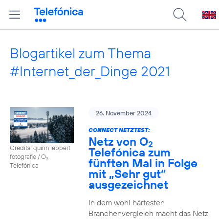
Blogartikel zum Thema
#Internet_der_Dinge 2021
26. November 2024
CONNECT NETZTEST:
Netz von O
2
Credits: quirin leppert
Telefónica zum
fotografie / O
fünften Mal in Folge
2
Telefónica
mit „Sehr gut“
ausgezeichnet
In dem wohl härtesten
Branchenvergleich macht das Netz