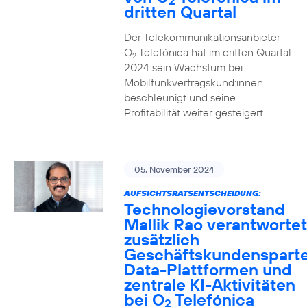
2
dritten Quartal
Der Telekommunikationsanbieter
O
Telefónica hat im dritten Quartal
2
2024 sein Wachstum bei
Mobilfunkvertragskund:innen
beschleunigt und seine
Profitabilität weiter gesteigert.
05. November 2024
AUFSICHTSRATSENTSCHEIDUNG:
Technologievorstand
Mallik Rao verantwortet
zusätzlich
Geschäftskundensparte
Data-Plattformen und
zentrale KI-Aktivitäten
bei O
Telefónica
2