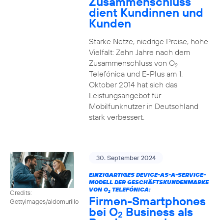
Zusammenschluss
dient Kundinnen und
Kunden
Starke Netze, niedrige Preise, hohe
Vielfalt: Zehn Jahre nach dem
Zusammenschluss von O
2
Telefónica und E-Plus am 1.
Oktober 2014 hat sich das
Leistungsangebot für
Mobilfunknutzer in Deutschland
stark verbessert.
30. September 2024
EINZIGARTIGES DEVICE-AS-A-SERVICE-
MODELL DER GESCHÄFTSKUNDENMARKE
VON O
TELEFÓNICA:
Credits:
2
Firmen-Smartphones
Gettyimages/aldomurillo
bei O
Business als
2