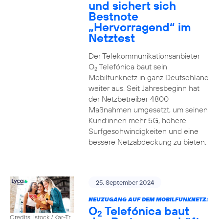
und sichert sich
Bestnote
„Hervorragend“ im
Netztest
Der Telekommunikationsanbieter
O
Telefónica baut sein
2
Mobilfunknetz in ganz Deutschland
weiter aus. Seit Jahresbeginn hat
der Netzbetreiber 4800
Maßnahmen umgesetzt, um seinen
Kund:innen mehr 5G, höhere
Surfgeschwindigkeiten und eine
bessere Netzabdeckung zu bieten.
25. September 2024
NEUZUGANG AUF DEM MOBILFUNKNETZ:
O
Telefónica baut
2
Credits: istock / Kar-Tr