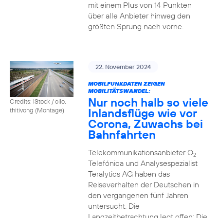
mit einem Plus von 14 Punkten
über alle Anbieter hinweg den
größten Sprung nach vorne.
22. November 2024
MOBILFUNKDATEN ZEIGEN
MOBILITÄTSWANDEL:
Nur noch halb so viele
Credits: iStock / ollo,
Inlandsflüge wie vor
thitivong (Montage)
Corona, Zuwachs bei
Bahnfahrten
Telekommunikationsanbieter O
2
Telefónica und Analysespezialist
Teralytics AG haben das
Reiseverhalten der Deutschen in
den vergangenen fünf Jahren
untersucht. Die
Langzeitbetrachtung legt offen: Die