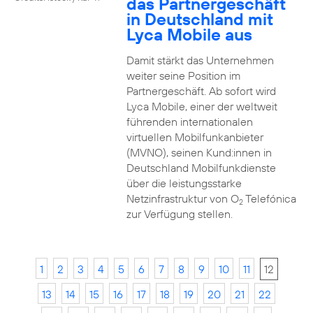
das Partnergeschäft
in Deutschland mit
Lyca Mobile aus
Damit stärkt das Unternehmen
weiter seine Position im
Partnergeschäft. Ab sofort wird
Lyca Mobile, einer der weltweit
führenden internationalen
virtuellen Mobilfunkanbieter
(MVNO), seinen Kund:innen in
Deutschland Mobilfunkdienste
über die leistungsstarke
Netzinfrastruktur von O
Telefónica
2
zur Verfügung stellen.
1
2
3
4
5
6
7
8
9
10
11
12
13
14
15
16
17
18
19
20
21
22