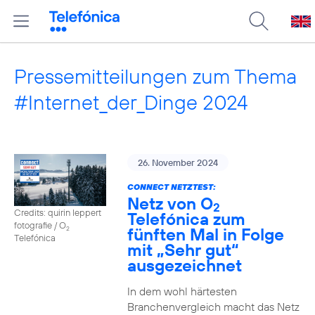
Pressemitteilungen zum Thema
#Internet_der_Dinge 2024
26. November 2024
CONNECT NETZTEST:
Netz von O
2
Credits: quirin leppert
Telefónica zum
fotografie / O
fünften Mal in Folge
2
Telefónica
mit „Sehr gut“
ausgezeichnet
In dem wohl härtesten
Branchenvergleich macht das Netz