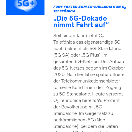
FÜNF FAKTEN ZUM 5G-JUBILÄUM VON O
2
TELEFÓNICA:
„Die 5G-Dekade
nimmt Fahrt auf“
Seit einem Jahr bietet O
2
Telefónica das eigenständige 5G,
auch bekannt als 5G-Standalone
(5G SA) oder „5G Plus“, im
gesamten 5G-Netz an. Der Aufbau
des 5G-Netzes begann im Oktober
2020. Nur drei Jahre später öffnete
der Telekommunikationsanbieter
für seine Kund:innen den Zugang
zu 5G Standalone. Heute versorgt
O
Telefónica bereits 96 Prozent
2
der Bevölkerung mit 5G
Standalone. Im Gegensatz zu
herkömmlichem 5G (Non-
Standalone), bei dem die Daten