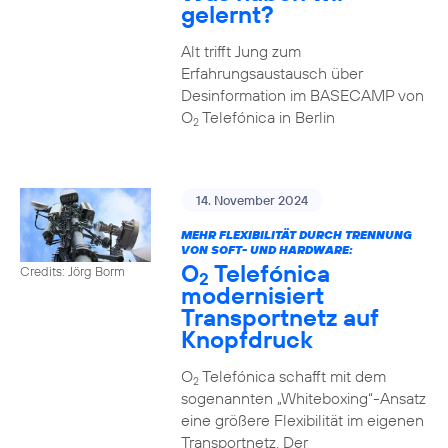
gelernt?
Alt trifft Jung zum
Erfahrungsaustausch über
Desinformation im BASECAMP von
O
Telefónica in Berlin
2
14. November 2024
MEHR FLEXIBILITÄT DURCH TRENNUNG
VON SOFT- UND HARDWARE:
O
Telefónica
Credits: Jörg Borm
2
modernisiert
Transportnetz auf
Knopfdruck
O
Telefónica schafft mit dem
2
sogenannten „Whiteboxing“-Ansatz
eine größere Flexibilität im eigenen
Transportnetz. Der