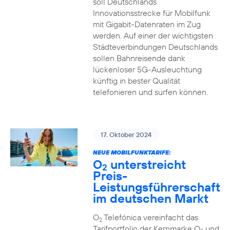
soll Deutschlands
Innovationsstrecke für Mobilfunk
mit Gigabit-Datenraten im Zug
werden. Auf einer der wichtigsten
Städteverbindungen Deutschlands
sollen Bahnreisende dank
lückenloser 5G-Ausleuchtung
künftig in bester Qualität
telefonieren und surfen können.
17. Oktober 2024
NEUE MOBILFUNKTARIFE:
O
unterstreicht
2
Preis-
Leistungsführerschaft
im deutschen Markt
O
Telefónica vereinfacht das
2
Tarifportfolio der Kernmarke O
und