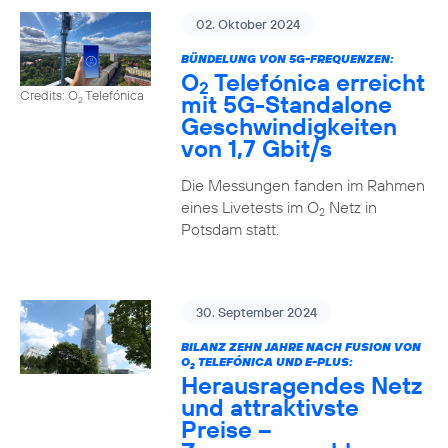
02. Oktober 2024
BÜNDELUNG VON 5G-FREQUENZEN:
O
Telefónica erreicht
2
Credits: O
Telefónica
mit 5G-Standalone
2
Geschwindigkeiten
von 1,7 Gbit/s
Die Messungen fanden im Rahmen
eines Livetests im O
Netz in
2
Potsdam statt.
30. September 2024
BILANZ ZEHN JAHRE NACH FUSION VON
O
TELEFÓNICA UND E-PLUS:
2
Herausragendes Netz
und attraktivste
Preise –