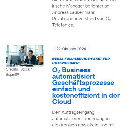
irische Manager berichtet an
Andreas Laukenmann,
Privatkundenvorstand von O
2
Telefonica.
22. Oktober 2024
NEUES FULL-SERVICE-PAKET FÜR
UNTERNEHMEN:
O
Business
Credits: iStock /
2
automatisiert
Bojan89
Geschäftsprozesse
einfach und
kosteneffizient in der
Cloud
Den Auftragseingang
automatisieren, Rechnungen
elektronisch abwickeln und mit