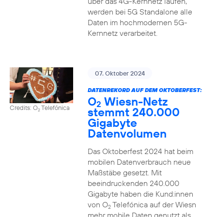
über das 4G-Kernnetz laufen,
werden bei 5G Standalone alle
Daten im hochmodernen 5G-
Kernnetz verarbeitet.
07. Oktober 2024
DATENREKORD AUF DEM OKTOBERFEST:
O
Wiesn-Netz
2
Credits: O
Telefónica
stemmt 240.000
2
Gigabyte
Datenvolumen
Das Oktoberfest 2024 hat beim
mobilen Datenverbrauch neue
Maßstäbe gesetzt. Mit
beeindruckenden 240.000
Gigabyte haben die Kund:innen
von O
Telefónica auf der Wiesn
2
mehr mobile Daten genutzt als