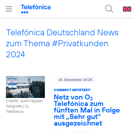
Telefónica Deutschland News
zum Thema #Privatkunden
2024
26. November 2024
CONNECT NETZTEST:
Netz von O
2
Credits: quirin leppert
Telefónica zum
fotografie / O
fünften Mal in Folge
2
Telefónica
mit „Sehr gut“
ausgezeichnet