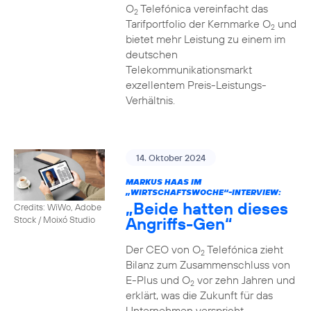
O
Telefónica vereinfacht das
2
Tarifportfolio der Kernmarke O
und
2
bietet mehr Leistung zu einem im
deutschen
Telekommunikationsmarkt
exzellentem Preis-Leistungs-
Verhältnis.
14. Oktober 2024
MARKUS HAAS IM
„WIRTSCHAFTSWOCHE“-INTERVIEW:
„Beide hatten dieses
Credits: WiWo, Adobe
Angriffs-Gen“
Stock / Moixó Studio
Der CEO von O
Telefónica zieht
2
Bilanz zum Zusammenschluss von
E-Plus und O
vor zehn Jahren und
2
erklärt, was die Zukunft für das
Unternehmen verspricht.