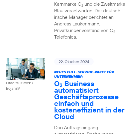
Kernmarke O
und die Zweitmarke
2
Blau verantworten. Der deutsch-
irische Manager berichtet an
Andreas Laukenmann,
Privatkundenvorstand von O
2
Telefonica.
22. Oktober 2024
NEUES FULL-SERVICE-PAKET FÜR
UNTERNEHMEN:
O
Business
Credits: iStock /
2
automatisiert
Bojan89
Geschäftsprozesse
einfach und
kosteneffizient in der
Cloud
Den Auftragseingang