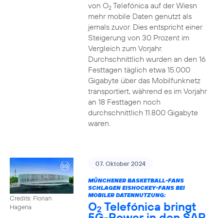
von O
Telefónica auf der Wiesn
2
mehr mobile Daten genutzt als
jemals zuvor. Dies entspricht einer
Steigerung von 30 Prozent im
Vergleich zum Vorjahr.
Durchschnittlich wurden an den 16
Festtagen täglich etwa 15.000
Gigabyte über das Mobilfunknetz
transportiert, während es im Vorjahr
an 18 Festtagen noch
durchschnittlich 11.800 Gigabyte
waren.
07. Oktober 2024
MÜNCHENER BASKETBALL-FANS
SCHLAGEN EISHOCKEY-FANS BEI
MOBILER DATENNUTZUNG:
Credits: Florian
O
Telefónica bringt
Hagena
2
5G-Power in den SAP