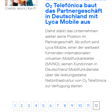
O
Telefónica baut
2
Credits: istock / Kar-Tr
das Partnergeschäft
in Deutschland mit
Lyca Mobile aus
Damit stärkt das Unternehmen
weiter seine Position im
Partnergeschäft. Ab sofort wird
Lyca Mobile, einer der weltweit
führenden internationalen
virtuellen Mobilfunkanbieter
(MVNO), seinen Kund:innen in
Deutschland Mobilfunkdienste
über die leistungsstarke
Netzinfrastruktur von O
Telefónica
2
zur Verfügung stellen.
1
2
3
4
5
6
7
8
9
10
11
12