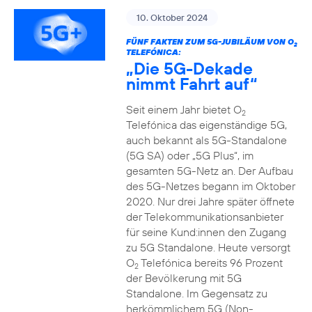
10. Oktober 2024
FÜNF FAKTEN ZUM 5G-JUBILÄUM VON O
2
TELEFÓNICA:
„Die 5G-Dekade
nimmt Fahrt auf“
Seit einem Jahr bietet O
2
Telefónica das eigenständige 5G,
auch bekannt als 5G-Standalone
(5G SA) oder „5G Plus“, im
gesamten 5G-Netz an. Der Aufbau
des 5G-Netzes begann im Oktober
2020. Nur drei Jahre später öffnete
der Telekommunikationsanbieter
für seine Kund:innen den Zugang
zu 5G Standalone. Heute versorgt
O
Telefónica bereits 96 Prozent
2
der Bevölkerung mit 5G
Standalone. Im Gegensatz zu
herkömmlichem 5G (Non-