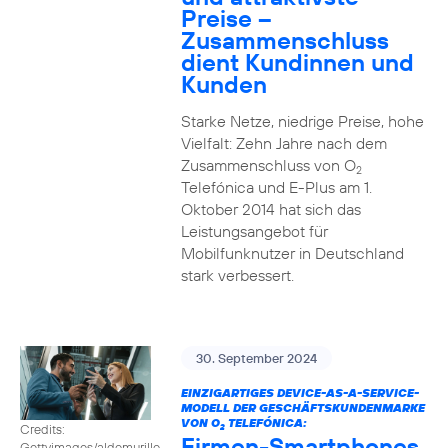
Preise –
Zusammenschluss
dient Kundinnen und
Kunden
Starke Netze, niedrige Preise, hohe
Vielfalt: Zehn Jahre nach dem
Zusammenschluss von O
2
Telefónica und E-Plus am 1.
Oktober 2014 hat sich das
Leistungsangebot für
Mobilfunknutzer in Deutschland
stark verbessert.
30. September 2024
EINZIGARTIGES DEVICE-AS-A-SERVICE-
MODELL DER GESCHÄFTSKUNDENMARKE
VON O
TELEFÓNICA:
Credits:
2
Firmen-Smartphones
Gettyimages/aldomurillo