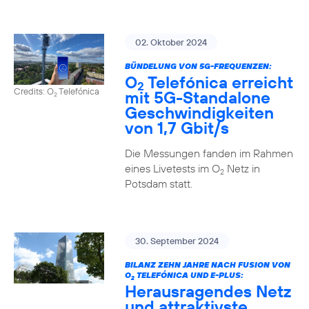
02. Oktober 2024
BÜNDELUNG VON 5G-FREQUENZEN:
O
Telefónica erreicht
2
Credits: O
Telefónica
mit 5G-Standalone
2
Geschwindigkeiten
von 1,7 Gbit/s
Die Messungen fanden im Rahmen
eines Livetests im O
Netz in
2
Potsdam statt.
30. September 2024
BILANZ ZEHN JAHRE NACH FUSION VON
O
TELEFÓNICA UND E-PLUS:
2
Herausragendes Netz
und attraktivste