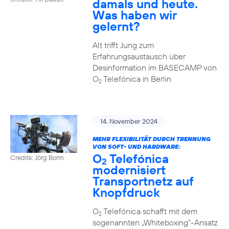
damals und heute.
Was haben wir
gelernt?
Alt trifft Jung zum
Erfahrungsaustausch über
Desinformation im BASECAMP von
O
Telefónica in Berlin
2
14. November 2024
MEHR FLEXIBILITÄT DURCH TRENNUNG
VON SOFT- UND HARDWARE:
O
Telefónica
Credits: Jörg Borm
2
modernisiert
Transportnetz auf
Knopfdruck
O
Telefónica schafft mit dem
2
sogenannten „Whiteboxing“-Ansatz