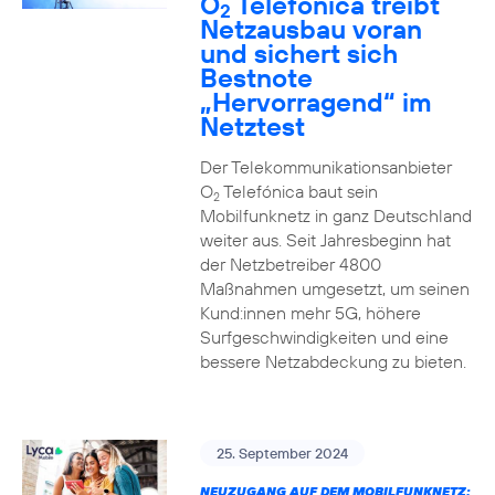
O
Telefónica treibt
2
Netzausbau voran
und sichert sich
Bestnote
„Hervorragend“ im
Netztest
Der Telekommunikationsanbieter
O
Telefónica baut sein
2
Mobilfunknetz in ganz Deutschland
weiter aus. Seit Jahresbeginn hat
der Netzbetreiber 4800
Maßnahmen umgesetzt, um seinen
Kund:innen mehr 5G, höhere
Surfgeschwindigkeiten und eine
bessere Netzabdeckung zu bieten.
25. September 2024
NEUZUGANG AUF DEM MOBILFUNKNETZ: