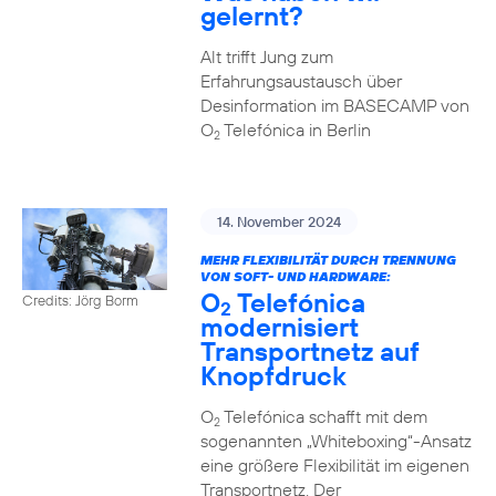
gelernt?
Alt trifft Jung zum
Erfahrungsaustausch über
Desinformation im BASECAMP von
O
Telefónica in Berlin
2
14. November 2024
MEHR FLEXIBILITÄT DURCH TRENNUNG
VON SOFT- UND HARDWARE:
O
Telefónica
Credits: Jörg Borm
2
modernisiert
Transportnetz auf
Knopfdruck
O
Telefónica schafft mit dem
2
sogenannten „Whiteboxing“-Ansatz
eine größere Flexibilität im eigenen
Transportnetz. Der