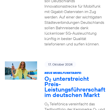
soll Deutschlands
Innovationsstrecke für Mobilfunk
mit Gigabit-Datenraten im Zug
werden. Auf einer der wichtigsten
Städteverbindungen Deutschlands
sollen Bahnreisende dank
lückenloser 5G-Ausleuchtung
künftig in bester Qualität
telefonieren und surfen können.
17. Oktober 2024
NEUE MOBILFUNKTARIFE:
O
unterstreicht
2
Preis-
Leistungsführerschaft
im deutschen Markt
O
Telefónica vereinfacht das
2
Tarifportfolio der Kernmarke O
und