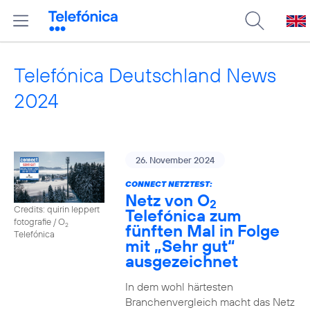
Telefónica Deutschland News
2024
26. November 2024
CONNECT NETZTEST:
Netz von O
2
Credits: quirin leppert
Telefónica zum
fotografie / O
fünften Mal in Folge
2
Telefónica
mit „Sehr gut“
ausgezeichnet
In dem wohl härtesten
Branchenvergleich macht das Netz