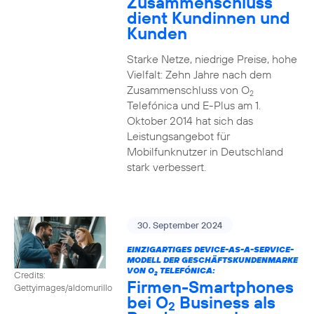
Zusammenschluss
dient Kundinnen und
Kunden
Starke Netze, niedrige Preise, hohe
Vielfalt: Zehn Jahre nach dem
Zusammenschluss von O
2
Telefónica und E-Plus am 1.
Oktober 2014 hat sich das
Leistungsangebot für
Mobilfunknutzer in Deutschland
stark verbessert.
30. September 2024
EINZIGARTIGES DEVICE-AS-A-SERVICE-
MODELL DER GESCHÄFTSKUNDENMARKE
VON O
TELEFÓNICA:
Credits:
2
Firmen-Smartphones
Gettyimages/aldomurillo
bei O
Business als
2