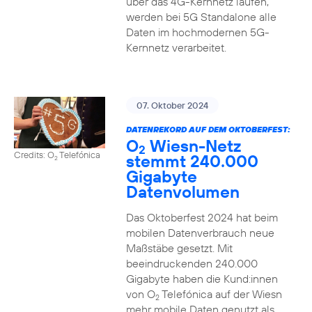
über das 4G-Kernnetz laufen,
werden bei 5G Standalone alle
Daten im hochmodernen 5G-
Kernnetz verarbeitet.
07. Oktober 2024
DATENREKORD AUF DEM OKTOBERFEST:
O
Wiesn-Netz
2
Credits: O
Telefónica
stemmt 240.000
2
Gigabyte
Datenvolumen
Das Oktoberfest 2024 hat beim
mobilen Datenverbrauch neue
Maßstäbe gesetzt. Mit
beeindruckenden 240.000
Gigabyte haben die Kund:innen
von O
Telefónica auf der Wiesn
2
mehr mobile Daten genutzt als