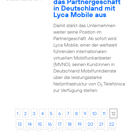
das Partnergeschäft
in Deutschland mit
Lyca Mobile aus
Damit stärkt das Unternehmen
weiter seine Position im
Partnergeschäft. Ab sofort wird
Lyca Mobile, einer der weltweit
führenden internationalen
virtuellen Mobilfunkanbieter
(MVNO), seinen Kund:innen in
Deutschland Mobilfunkdienste
über die leistungsstarke
Netzinfrastruktur von O
Telefónica
2
zur Verfügung stellen.
1
2
3
4
5
6
7
8
9
10
11
12
13
14
15
16
17
18
19
20
21
22