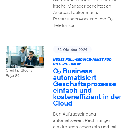
irische Manager berichtet an
Andreas Laukenmann,
Privatkundenvorstand von O
2
Telefonica.
22. Oktober 2024
NEUES FULL-SERVICE-PAKET FÜR
UNTERNEHMEN:
O
Business
Credits: iStock /
2
automatisiert
Bojan89
Geschäftsprozesse
einfach und
kosteneffizient in der
Cloud
Den Auftragseingang
automatisieren, Rechnungen
elektronisch abwickeln und mit