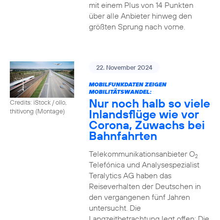
mit einem Plus von 14 Punkten
über alle Anbieter hinweg den
größten Sprung nach vorne.
22. November 2024
MOBILFUNKDATEN ZEIGEN
MOBILITÄTSWANDEL:
Nur noch halb so viele
Credits: iStock / ollo,
Inlandsflüge wie vor
thitivong (Montage)
Corona, Zuwachs bei
Bahnfahrten
Telekommunikationsanbieter O
2
Telefónica und Analysespezialist
Teralytics AG haben das
Reiseverhalten der Deutschen in
den vergangenen fünf Jahren
untersucht. Die
Langzeitbetrachtung legt offen: Die