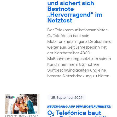
und sichert sich
Bestnote
„Hervorragend“ im
Netztest
Der Telekommunikationsanbieter
O
Telefónica baut sein
2
Mobilfunknetz in ganz Deutschland
weiter aus. Seit Jahresbeginn hat
der Netzbetreiber 4800
Maßnahmen umgesetzt, um seinen
Kund:innen mehr 5G, höhere
Surfgeschwindigkeiten und eine
bessere Netzabdeckung zu bieten.
25. September 2024
NEUZUGANG AUF DEM MOBILFUNKNETZ:
O
Telefónica baut
2
Credits: istock / Kar-Tr