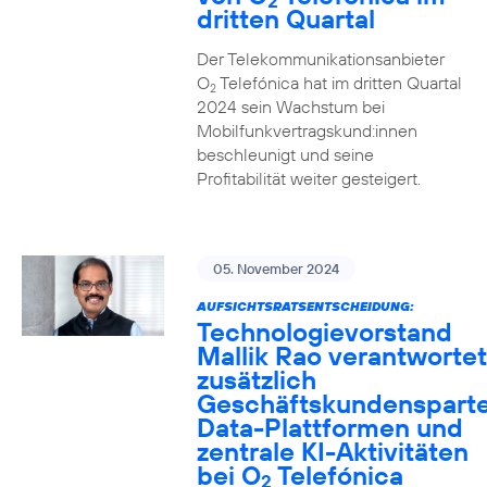
2
dritten Quartal
Der Telekommunikationsanbieter
O
Telefónica hat im dritten Quartal
2
2024 sein Wachstum bei
Mobilfunkvertragskund:innen
beschleunigt und seine
Profitabilität weiter gesteigert.
05. November 2024
AUFSICHTSRATSENTSCHEIDUNG:
Technologievorstand
Mallik Rao verantwortet
zusätzlich
Geschäftskundensparte
Data-Plattformen und
zentrale KI-Aktivitäten
bei O
Telefónica
2