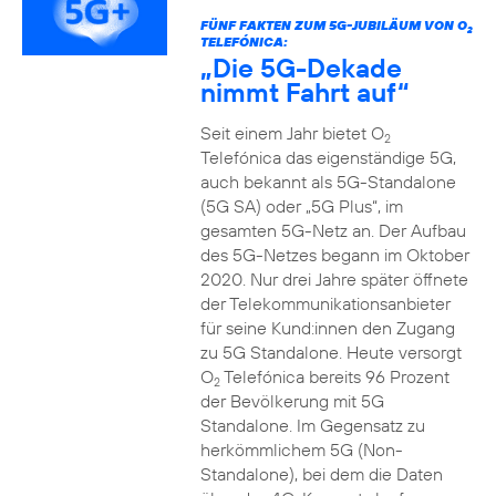
FÜNF FAKTEN ZUM 5G-JUBILÄUM VON O
2
TELEFÓNICA:
„Die 5G-Dekade
nimmt Fahrt auf“
Seit einem Jahr bietet O
2
Telefónica das eigenständige 5G,
auch bekannt als 5G-Standalone
(5G SA) oder „5G Plus“, im
gesamten 5G-Netz an. Der Aufbau
des 5G-Netzes begann im Oktober
2020. Nur drei Jahre später öffnete
der Telekommunikationsanbieter
für seine Kund:innen den Zugang
zu 5G Standalone. Heute versorgt
O
Telefónica bereits 96 Prozent
2
der Bevölkerung mit 5G
Standalone. Im Gegensatz zu
herkömmlichem 5G (Non-
Standalone), bei dem die Daten