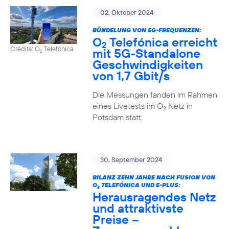
02. Oktober 2024
BÜNDELUNG VON 5G-FREQUENZEN:
O
Telefónica erreicht
2
Credits: O
Telefónica
mit 5G-Standalone
2
Geschwindigkeiten
von 1,7 Gbit/s
Die Messungen fanden im Rahmen
eines Livetests im O
Netz in
2
Potsdam statt.
30. September 2024
BILANZ ZEHN JAHRE NACH FUSION VON
O
TELEFÓNICA UND E-PLUS:
2
Herausragendes Netz
und attraktivste
Preise –