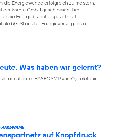
m die Energiewende erfolgreich zu meistern.
mit der korero GmbH geschlossen. Der
 für die Energiebranche spezialisiert.
okale 5G-Slices für Energieversorger ein.
eute. Was haben wir gelernt?
 Desinformation im BASECAMP von O
Telefónica
2
D HARDWARE:
ransportnetz auf Knopfdruck