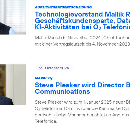
AUFSICHTSRATSENTSCHEIDUNG:
Technologievorstand Mallik R
Geschäftskundensparte, Data
KI-Aktivitäten bei O
Telefóni
2
Mallik Rao ab 5. November 2024 „Chief Technol
mit einer Vertragslaufzeit bis 4. November 2028
23. Oktober 2024
MARKE O
:
2
Steve Plesker wird Director 
Communications
Steve Plesker wird zum 1. Januar 2025 neuer 
O
Telefonica. Damit wird er die Kernmarke O
u
2
2
deutsch-irische Manager berichtet an Andrea
Telefonica.