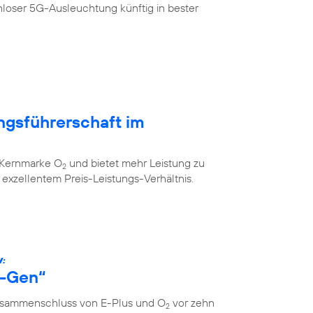
loser 5G-Ausleuchtung künftig in bester
ngsführerschaft im
r Kernmarke O
und bietet mehr Leistung zu
2
xzellentem Preis-Leistungs-Verhältnis.
W:
s-Gen“
Zusammenschluss von E-Plus und O
vor zehn
2