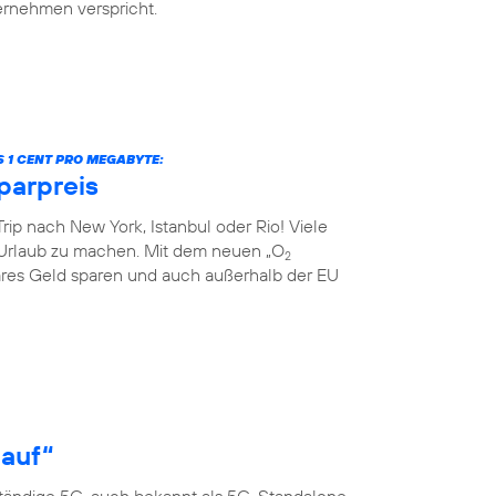
ternehmen verspricht.
S 1 CENT PRO MEGABYTE:
parpreis
rip nach New York, Istanbul oder Rio! Viele
Urlaub zu machen. Mit dem neuen „O
2
res Geld sparen und auch außerhalb der EU
 auf“
ständige 5G, auch bekannt als 5G-Standalone