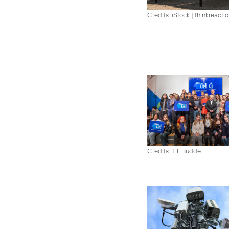
Credits: iStock | thinkreacti
Credits: Till Budde