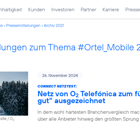
haltigkeit
Kunden
Investoren
Partner
Karriere
Presse
ws
Pressemitteilungen
Archiv 2021
ilungen zum Thema #Ortel_Mobile 
26. November 2024
CONNECT NETZTEST:
Netz von O
Telefónica zum fü
2
gut“ ausgezeichnet
In dem wohl härtesten Branchenvergleich mach
über alle Anbieter hinweg den größten Sprung
afie / O
2