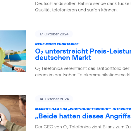
Deutschlands sollen Bahnreisende dank lücken
Qualität telefonieren und surfen können.
17. Oktober 2024
NEUE MOBILFUNKTARIFE:
O
unterstreicht Preis-Leistu
2
deutschen Markt
O
Telefónica vereinfacht das Tarifportfolio de
2
einem im deutschen Telekommunikationsmarkt e
14. Oktober 2024
MARKUS HAAS IM „WIRTSCHAFTSWOCHE“-INTERVIE
„Beide hatten dieses Angriff
Der CEO von O
Telefónica zieht Bilanz zum 
2