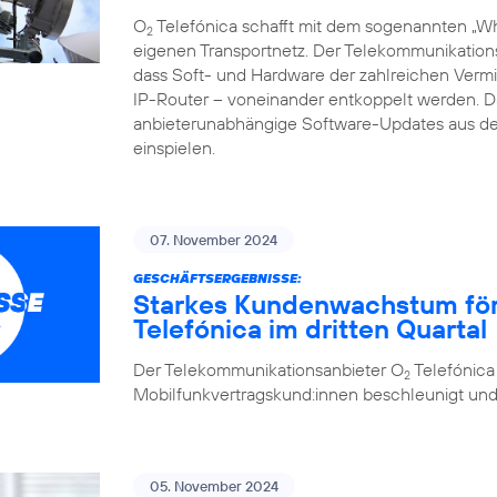
O
Telefónica schafft mit dem sogenannten „Whi
2
eigenen Transportnetz. Der Telekommunikations
dass Soft- und Hardware der zahlreichen Vermi
IP-Router – voneinander entkoppelt werden.
anbieterunabhängige Software-Updates aus de
einspielen.
07. November 2024
GESCHÄFTSERGEBNISSE:
Starkes Kundenwachstum förde
Telefónica im dritten Quartal
Der Telekommunikationsanbieter O
Telefónica
2
Mobilfunkvertragskund:innen beschleunigt und se
05. November 2024