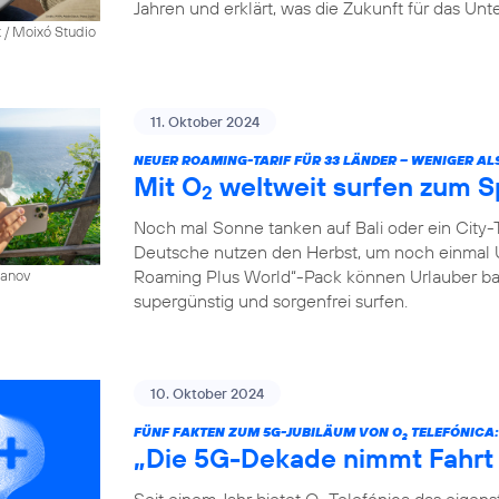
Jahren und erklärt, was die Zukunft für das Un
 / Moixó Studio
11. Oktober 2024
NEUER ROAMING-TARIF FÜR 33 LÄNDER – WENIGER AL
Mit O
weltweit surfen zum S
2
Noch mal Sonne tanken auf Bali oder ein City-T
Deutsche nutzen den Herbst, um noch einmal 
Roaming Plus World“-Pack können Urlauber ba
sanov
supergünstig und sorgenfrei surfen.
10. Oktober 2024
FÜNF FAKTEN ZUM 5G-JUBILÄUM VON O
TELEFÓNICA:
2
„Die 5G-Dekade nimmt Fahrt
Seit einem Jahr bietet O
Telefónica das eigen