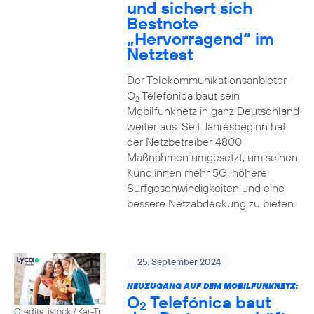
und sichert sich
Bestnote
„Hervorragend“ im
Netztest
Der Telekommunikationsanbieter
O
Telefónica baut sein
2
Mobilfunknetz in ganz Deutschland
weiter aus. Seit Jahresbeginn hat
der Netzbetreiber 4800
Maßnahmen umgesetzt, um seinen
Kund:innen mehr 5G, höhere
Surfgeschwindigkeiten und eine
bessere Netzabdeckung zu bieten.
25. September 2024
NEUZUGANG AUF DEM MOBILFUNKNETZ:
O
Telefónica baut
2
Credits: istock / Kar-Tr