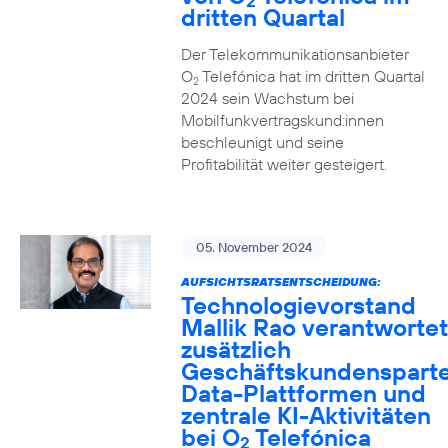
2
dritten Quartal
Der Telekommunikationsanbieter
O
Telefónica hat im dritten Quartal
2
2024 sein Wachstum bei
Mobilfunkvertragskund:innen
beschleunigt und seine
Profitabilität weiter gesteigert.
05. November 2024
AUFSICHTSRATSENTSCHEIDUNG:
Technologievorstand
Mallik Rao verantwortet
zusätzlich
Geschäftskundensparte
Data-Plattformen und
zentrale KI-Aktivitäten
bei O
Telefónica
2