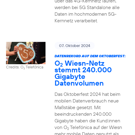
über das 4G-Kernnetz laufen,
werden bei 5G Standalone alle
Daten im hochmodernen 5G-
Kernnetz verarbeitet.
07. Oktober 2024
DATENREKORD AUF DEM OKTOBERFEST:
O
Wiesn-Netz
2
Credits: O
Telefónica
stemmt 240.000
2
Gigabyte
Datenvolumen
Das Oktoberfest 2024 hat beim
mobilen Datenverbrauch neue
Maßstäbe gesetzt. Mit
beeindruckenden 240.000
Gigabyte haben die Kund:innen
von O
Telefónica auf der Wiesn
2
mehr mobile Daten genutzt als