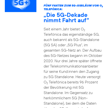
FÜNF FAKTEN ZUM 5G-JUBILÄUM VON O
2
TELEFÓNICA:
„Die 5G-Dekade
nimmt Fahrt auf“
Seit einem Jahr bietet O
2
Telefónica das eigenständige 5G,
auch bekannt als 5G-Standalone
(5G SA) oder „5G Plus“, im
gesamten 5G-Netz an. Der Aufbau
des 5G-Netzes begann im Oktober
2020. Nur drei Jahre später öffnete
der Telekommunikationsanbieter
für seine Kund:innen den Zugang
zu 5G Standalone. Heute versorgt
O
Telefónica bereits 96 Prozent
2
der Bevölkerung mit 5G
Standalone. Im Gegensatz zu
herkömmlichem 5G (Non-
Standalone), bei dem die Daten