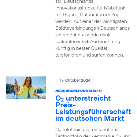
soll Deutschlands
Innovationsstrecke für Mobilfunk
mit Gigabit-Datenraten im Zug
werden. Auf einer der wichtigsten
Städteverbindungen Deutschlands
sollen Bahnreisende dank
lückenloser 5G-Ausleuchtung
künftig in bester Qualität
telefonieren und surfen können.
17. Oktober 2024
NEUE MOBILFUNKTARIFE:
O
unterstreicht
2
Preis-
Leistungsführerschaft
im deutschen Markt
O
Telefónica vereinfacht das
2
Tarifportfolio der Kernmarke O
und