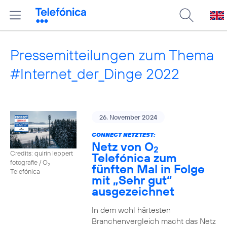
Pressemitteilungen zum Thema
#Internet_der_Dinge 2022
26. November 2024
CONNECT NETZTEST:
Netz von O
2
Credits: quirin leppert
Telefónica zum
fotografie / O
fünften Mal in Folge
2
Telefónica
mit „Sehr gut“
ausgezeichnet
In dem wohl härtesten
Branchenvergleich macht das Netz