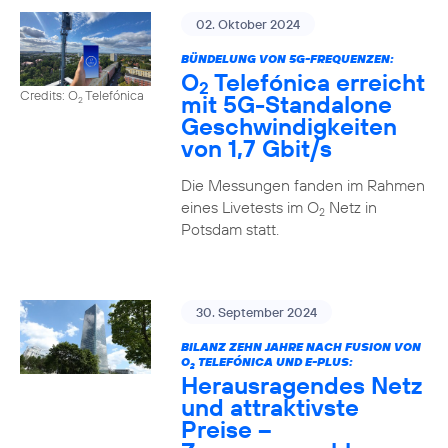
02. Oktober 2024
BÜNDELUNG VON 5G-FREQUENZEN:
O
Telefónica erreicht
2
Credits: O
Telefónica
mit 5G-Standalone
2
Geschwindigkeiten
von 1,7 Gbit/s
Die Messungen fanden im Rahmen
eines Livetests im O
Netz in
2
Potsdam statt.
30. September 2024
BILANZ ZEHN JAHRE NACH FUSION VON
O
TELEFÓNICA UND E-PLUS:
2
Herausragendes Netz
und attraktivste
Preise –