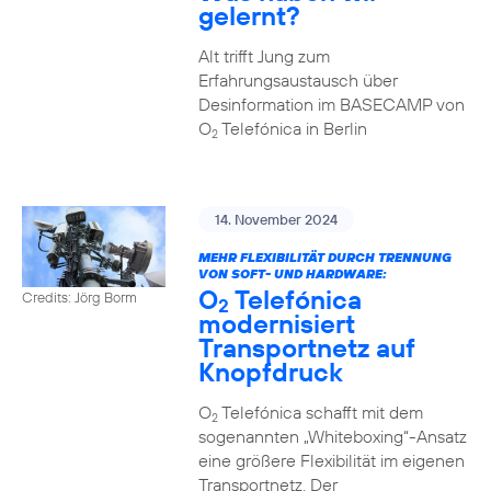
gelernt?
Alt trifft Jung zum
Erfahrungsaustausch über
Desinformation im BASECAMP von
O
Telefónica in Berlin
2
14. November 2024
MEHR FLEXIBILITÄT DURCH TRENNUNG
VON SOFT- UND HARDWARE:
O
Telefónica
Credits: Jörg Borm
2
modernisiert
Transportnetz auf
Knopfdruck
O
Telefónica schafft mit dem
2
sogenannten „Whiteboxing“-Ansatz
eine größere Flexibilität im eigenen
Transportnetz. Der