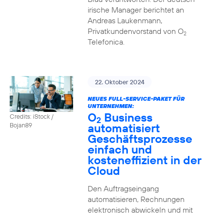
irische Manager berichtet an
Andreas Laukenmann,
Privatkundenvorstand von O
2
Telefonica.
22. Oktober 2024
NEUES FULL-SERVICE-PAKET FÜR
UNTERNEHMEN:
O
Business
Credits: iStock /
2
automatisiert
Bojan89
Geschäftsprozesse
einfach und
kosteneffizient in der
Cloud
Den Auftragseingang
automatisieren, Rechnungen
elektronisch abwickeln und mit