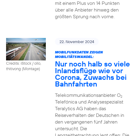
mit einem Plus von 14 Punkten
über alle Anbieter hinweg den
größten Sprung nach vorne.
22. November 2024
MOBILFUNKDATEN ZEIGEN
MOBILITÄTSWANDEL:
Nur noch halb so viele
Credits: iStock / ollo,
Inlandsflüge wie vor
thitivong (Montage)
Corona, Zuwachs bei
Bahnfahrten
Telekommunikationsanbieter O
2
Telefónica und Analysespezialist
Teralytics AG haben das
Reiseverhalten der Deutschen in
den vergangenen fünf Jahren
untersucht. Die
Langzeitbetrachtung legt offen: Die