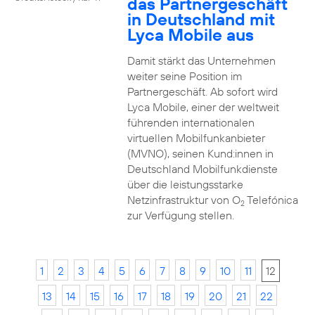
das Partnergeschäft
in Deutschland mit
Lyca Mobile aus
Damit stärkt das Unternehmen
weiter seine Position im
Partnergeschäft. Ab sofort wird
Lyca Mobile, einer der weltweit
führenden internationalen
virtuellen Mobilfunkanbieter
(MVNO), seinen Kund:innen in
Deutschland Mobilfunkdienste
über die leistungsstarke
Netzinfrastruktur von O
Telefónica
2
zur Verfügung stellen.
1
2
3
4
5
6
7
8
9
10
11
12
13
14
15
16
17
18
19
20
21
22