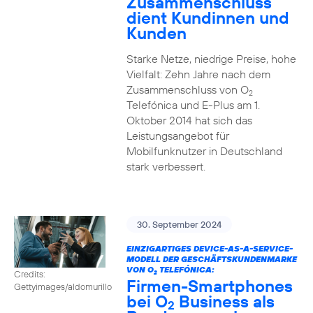
Zusammenschluss
dient Kundinnen und
Kunden
Starke Netze, niedrige Preise, hohe
Vielfalt: Zehn Jahre nach dem
Zusammenschluss von O
2
Telefónica und E-Plus am 1.
Oktober 2014 hat sich das
Leistungsangebot für
Mobilfunknutzer in Deutschland
stark verbessert.
30. September 2024
EINZIGARTIGES DEVICE-AS-A-SERVICE-
MODELL DER GESCHÄFTSKUNDENMARKE
VON O
TELEFÓNICA:
Credits:
2
Firmen-Smartphones
Gettyimages/aldomurillo
bei O
Business als
2