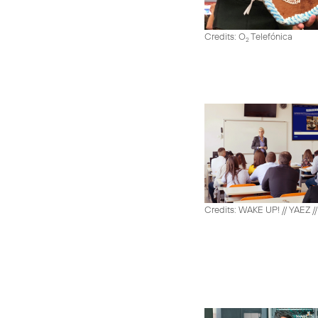
Credits: O
Telefónica
2
Credits: WAKE UP! // YAEZ /