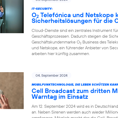
IT-SECURITY:
O
Telefónica und Netskope k
2
Sicherheitslösungen für die
Cloud-Dienste sind ein zentrales Instrument für
Geschäftsprozessen. Dadurch steigen die Sich
Geschäftskundenmarke O
Business des Tele
2
und Netskope, ein führender Anbieter von Sec
arbeiten hier künftig zusammen.
04. September 2024
MOBILFUNKTECHNOLOGIE, DIE LEBEN SCHÜTZEN KAN
Cell Broadcast zum dritten 
Warntag im Einsatz
Am 12. September 2024 wird es in Deutschland
an. Neben Sirenen werden auch wieder Millio
empfangen. Möglich macht das die Cell-Broadca