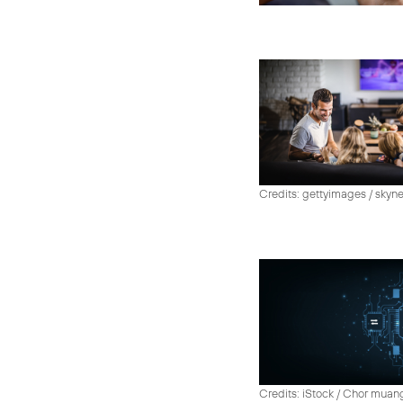
Credits: gettyimages / skyn
Credits: iStock / Chor muan