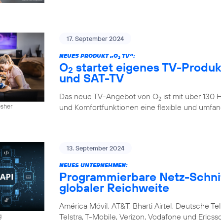
17. September 2024
NEUES PRODUKT „O
TV“:
2
O
startet eigenes TV-Produkt
2
und SAT-TV
Das neue TV-Angebot von O
ist mit über 130
2
und Komfortfunktionen eine flexible und umfan
esher
13. September 2024
NEUES UNTERNEHMEN:
Programmierbare Netz-Schnitt
globaler Reichweite
América Móvil, AT&T, Bharti Airtel, Deutsche Tel
Telstra, T-Mobile, Verizon, Vodafone und Eri
g