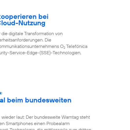
ooperieren bei
 Cloud-Nutzung
 die digitale Transformation von
erheitsanforderungen. Die
kommunikationsunternehmens O
Telefónica
2
urity-Service-Edge-(SSE)-Technologien,
N:
Mal beim bundesweiten
 wieder laut: Der bundesweite Warntag steht
nen Smartphones einen Probealarm
st-Technologie, die mittlerweile zum dritten