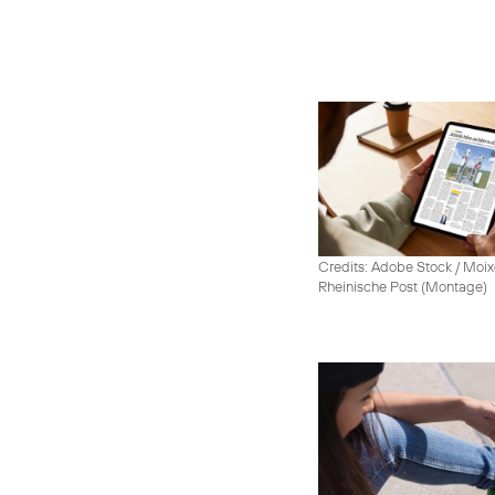
Credits: Adobe Stock / Moix
Rheinische Post (Montage)