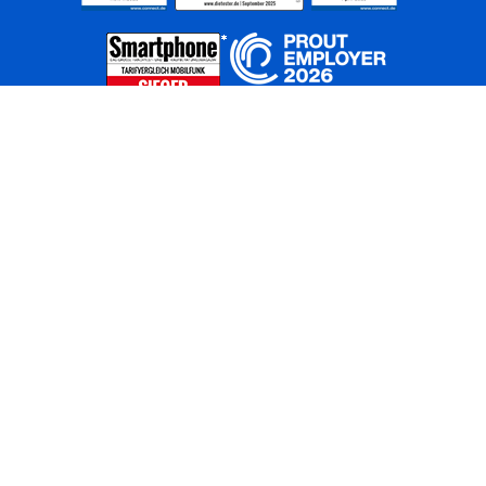
Home
Unternehmen
Netze
Nachhaltigkeit
Kunden
Investoren
Partner
Karriere
Presse
News
Privatkunden
Geschäftskunden
Worldwide
BASECAMP
AGB
Kontakt
ElektroG / BattG
Datenschutz