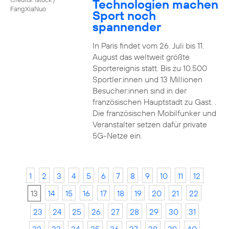
Technologien machen
FangXiaNuo
Sport noch
spannender
In Paris findet vom 26. Juli bis 11.
August das weltweit größte
Sportereignis statt. Bis zu 10.500
Sportler:innen und 13 Millionen
Besucher:innen sind in der
französischen Hauptstadt zu Gast. .
Die französischen Mobilfunker und
Veranstalter setzen dafür private
5G-Netze ein.
1
2
3
4
5
6
7
8
9
10
11
12
13
14
15
16
17
18
19
20
21
22
23
24
25
26
27
28
29
30
31