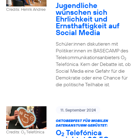
Jugendliche
Credits: Henrik Andree
wünschen sich
Ehrlichkeit und
Ernsthaftigkeit auf
Social Media
Schüler:innen diskutieren mit
Politiker:innen im BASECAMP des
Telekommunikationsanbieters O
2
Telefónica. Kern der Debatte ist, ob
Social Media eine Gefahr für die
Demokratie oder eine Chance für
die politische Teilhabe ist.
11. September 2024
OKTOBERFEST FÜR MOBILEN
DATENANSTURM GERÜSTET:
O
Telefónica
Credits: O
Telefónica
2
2