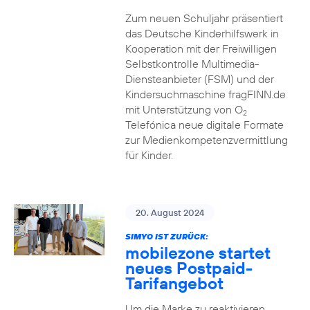
Zum neuen Schuljahr präsentiert
das Deutsche Kinderhilfswerk in
Kooperation mit der Freiwilligen
Selbstkontrolle Multimedia-
Diensteanbieter (FSM) und der
Kindersuchmaschine fragFINN.de
mit Unterstützung von O
2
Telefónica neue digitale Formate
zur Medienkompetenzvermittlung
für Kinder.
20. August 2024
SIMYO IST ZURÜCK:
mobilezone startet
neues Postpaid-
Tarifangebot
Um die Marke zu reaktivieren,