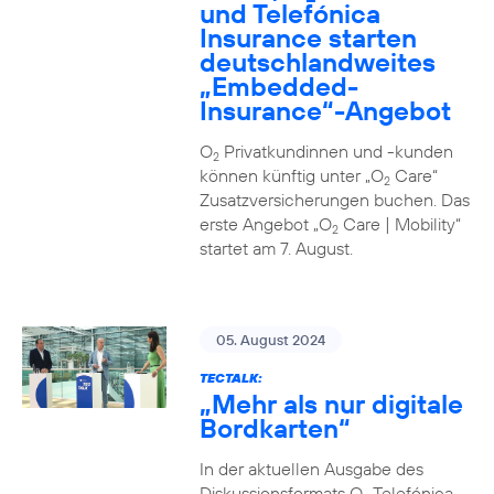
und Telefónica
Insurance starten
deutschlandweites
„Embedded-
Insurance“-Angebot
O
Privatkundinnen und -kunden
2
können künftig unter „O
Care“
2
Zusatzversicherungen buchen. Das
erste Angebot „O
Care | Mobility“
2
startet am 7. August.
05. August 2024
TECTALK:
„Mehr als nur digitale
Bordkarten“
In der aktuellen Ausgabe des
Diskussionsformats O
Telefónica