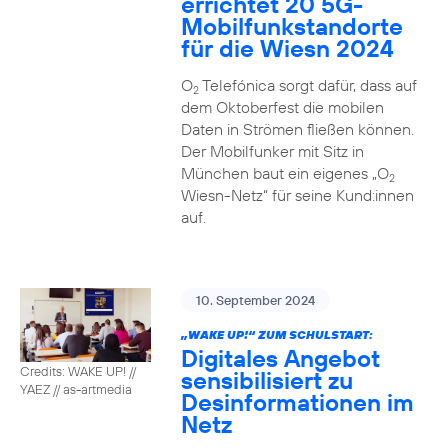
errichtet 20 5G-
Mobilfunkstandorte
für die Wiesn 2024
O
Telefónica sorgt dafür, dass auf
2
dem Oktoberfest die mobilen
Daten in Strömen fließen können.
Der Mobilfunker mit Sitz in
München baut ein eigenes „O
2
Wiesn-Netz“ für seine Kund:innen
auf.
10. September 2024
„WAKE UP!“ ZUM SCHULSTART:
Digitales Angebot
Credits: WAKE UP! //
sensibilisiert zu
YAEZ // as-artmedia
Desinformationen im
Netz