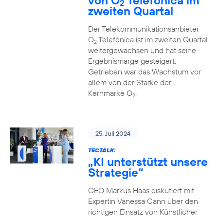
von O
Telefónica im
2
zweiten Quartal
Der Telekommunikationsanbieter
O
Telefónica ist im zweiten Quartal
2
weitergewachsen und hat seine
Ergebnismarge gesteigert.
Getrieben war das Wachstum vor
allem von der Stärke der
Kernmarke O
.
2
25. Juli 2024
TECTALK:
„KI unterstützt unsere
Strategie“
CEO Markus Haas diskutiert mit
Expertin Vanessa Cann über den
richtigen Einsatz von Künstlicher