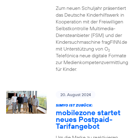
Zum neuen Schuljahr präsentiert
das Deutsche Kinderhilfswerk in
Kooperation mit der Freiwilligen
Selbstkontrolle Multimedia-
Diensteanbieter (FSM) und der
Kindersuchmaschine fragFINN.de
mit Unterstützung von O
2
Telefónica neue digitale Formate
zur Medienkompetenzvermittlung
für Kinder.
20. August 2024
SIMYO IST ZURÜCK:
mobilezone startet
neues Postpaid-
Tarifangebot
Um die Marke zu reaktivieren,