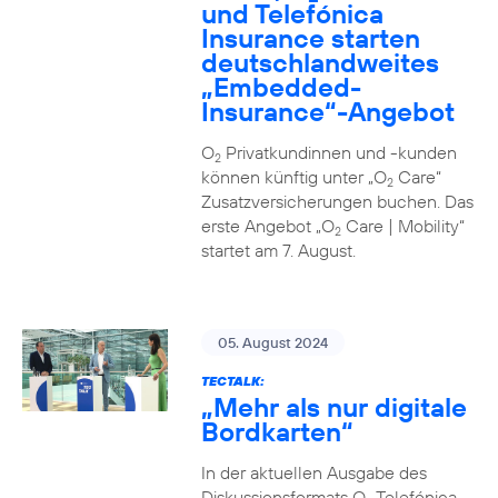
und Telefónica
Insurance starten
deutschlandweites
„Embedded-
Insurance“-Angebot
O
Privatkundinnen und -kunden
2
können künftig unter „O
Care“
2
Zusatzversicherungen buchen. Das
erste Angebot „O
Care | Mobility“
2
startet am 7. August.
05. August 2024
TECTALK:
„Mehr als nur digitale
Bordkarten“
In der aktuellen Ausgabe des
Diskussionsformats O
Telefónica