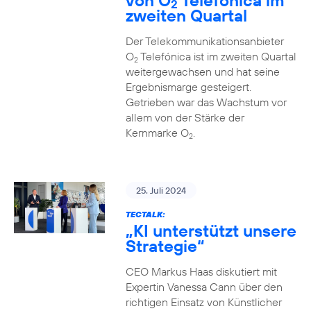
von O
Telefónica im
2
zweiten Quartal
Der Telekommunikationsanbieter
O
Telefónica ist im zweiten Quartal
2
weitergewachsen und hat seine
Ergebnismarge gesteigert.
Getrieben war das Wachstum vor
allem von der Stärke der
Kernmarke O
.
2
25. Juli 2024
TECTALK:
„KI unterstützt unsere
Strategie“
CEO Markus Haas diskutiert mit
Expertin Vanessa Cann über den
richtigen Einsatz von Künstlicher