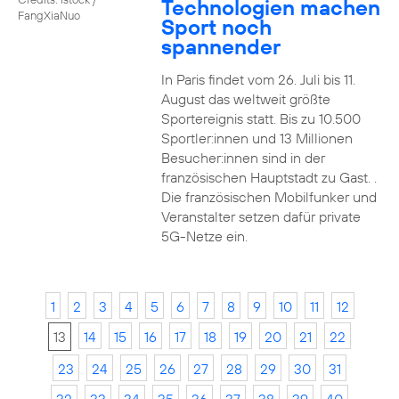
Technologien machen
FangXiaNuo
Sport noch
spannender
In Paris findet vom 26. Juli bis 11.
August das weltweit größte
Sportereignis statt. Bis zu 10.500
Sportler:innen und 13 Millionen
Besucher:innen sind in der
französischen Hauptstadt zu Gast. .
Die französischen Mobilfunker und
Veranstalter setzen dafür private
5G-Netze ein.
1
2
3
4
5
6
7
8
9
10
11
12
13
14
15
16
17
18
19
20
21
22
23
24
25
26
27
28
29
30
31