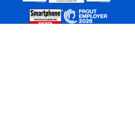
Home
Unternehmen
Netze
Nachhaltigkeit
Kunden
Investoren
Partner
Karriere
Presse
News
Privatkunden
Geschäftskunden
Worldwide
BASECAMP
AGB
Kontakt
ElektroG / BattG
Datenschutz