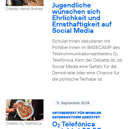
Jugendliche
Credits: Henrik Andree
wünschen sich
Ehrlichkeit und
Ernsthaftigkeit auf
Social Media
Schüler:innen diskutieren mit
Politiker:innen im BASECAMP des
Telekommunikationsanbieters O
2
Telefónica. Kern der Debatte ist, ob
Social Media eine Gefahr für die
Demokratie oder eine Chance für
die politische Teilhabe ist.
11. September 2024
OKTOBERFEST FÜR MOBILEN
DATENANSTURM GERÜSTET:
O
Telefónica
Credits: O
Telefónica
2
2