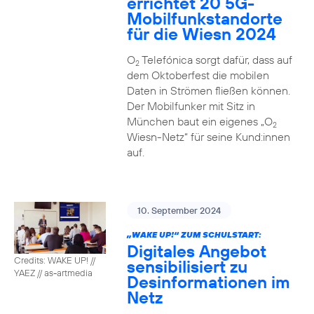
errichtet 20 5G-
Mobilfunkstandorte
für die Wiesn 2024
O
Telefónica sorgt dafür, dass auf
2
dem Oktoberfest die mobilen
Daten in Strömen fließen können.
Der Mobilfunker mit Sitz in
München baut ein eigenes „O
2
Wiesn-Netz“ für seine Kund:innen
auf.
10. September 2024
„WAKE UP!“ ZUM SCHULSTART:
Digitales Angebot
Credits: WAKE UP! //
sensibilisiert zu
YAEZ // as-artmedia
Desinformationen im
Netz