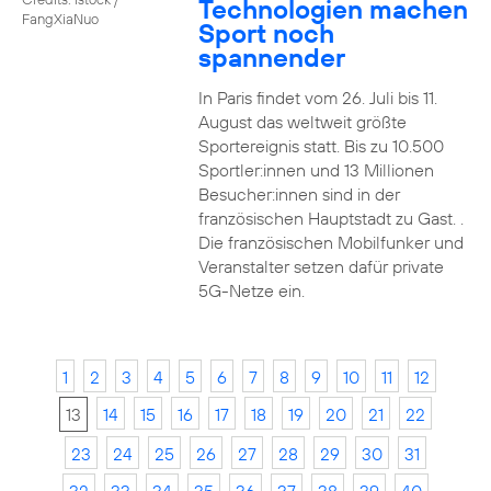
Technologien machen
FangXiaNuo
Sport noch
spannender
In Paris findet vom 26. Juli bis 11.
August das weltweit größte
Sportereignis statt. Bis zu 10.500
Sportler:innen und 13 Millionen
Besucher:innen sind in der
französischen Hauptstadt zu Gast. .
Die französischen Mobilfunker und
Veranstalter setzen dafür private
5G-Netze ein.
1
2
3
4
5
6
7
8
9
10
11
12
13
14
15
16
17
18
19
20
21
22
23
24
25
26
27
28
29
30
31