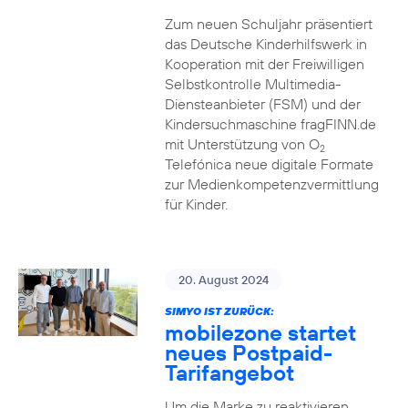
Zum neuen Schuljahr präsentiert
das Deutsche Kinderhilfswerk in
Kooperation mit der Freiwilligen
Selbstkontrolle Multimedia-
Diensteanbieter (FSM) und der
Kindersuchmaschine fragFINN.de
mit Unterstützung von O
2
Telefónica neue digitale Formate
zur Medienkompetenzvermittlung
für Kinder.
20. August 2024
SIMYO IST ZURÜCK:
mobilezone startet
neues Postpaid-
Tarifangebot
Um die Marke zu reaktivieren,