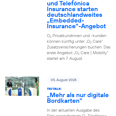
und Telefónica
Insurance starten
deutschlandweites
„Embedded-
Insurance“-Angebot
O
Privatkundinnen und -kunden
2
können künftig unter „O
Care“
2
Zusatzversicherungen buchen. Das
erste Angebot „O
Care | Mobility“
2
startet am 7. August.
05. August 2024
TECTALK:
„Mehr als nur digitale
Bordkarten“
In der aktuellen Ausgabe des
Diskussionsformats O
Telefónica