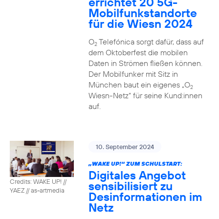
errichtet 20 5G-
Mobilfunkstandorte
für die Wiesn 2024
O
Telefónica sorgt dafür, dass auf
2
dem Oktoberfest die mobilen
Daten in Strömen fließen können.
Der Mobilfunker mit Sitz in
München baut ein eigenes „O
2
Wiesn-Netz“ für seine Kund:innen
auf.
10. September 2024
„WAKE UP!“ ZUM SCHULSTART:
Digitales Angebot
Credits: WAKE UP! //
sensibilisiert zu
YAEZ // as-artmedia
Desinformationen im
Netz