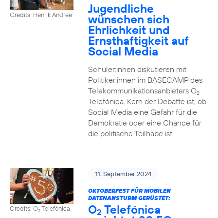
Jugendliche
Credits: Henrik Andree
wünschen sich
Ehrlichkeit und
Ernsthaftigkeit auf
Social Media
Schüler:innen diskutieren mit
Politiker:innen im BASECAMP des
Telekommunikationsanbieters O
2
Telefónica. Kern der Debatte ist, ob
Social Media eine Gefahr für die
Demokratie oder eine Chance für
die politische Teilhabe ist.
11. September 2024
OKTOBERFEST FÜR MOBILEN
DATENANSTURM GERÜSTET:
O
Telefónica
Credits: O
Telefónica
2
2