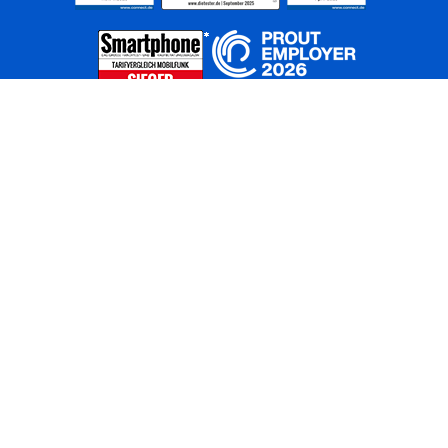
Home
Unternehmen
Netze
Nachhaltigkeit
Kunden
Investoren
Partner
Karriere
Presse
News
Privatkunden
Geschäftskunden
Worldwide
BASECAMP
AGB
Kontakt
ElektroG / BattG
Datenschutz