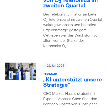
von O
Telefónica im
2
zweiten Quartal
Der Telekommunikationsanbieter
O
Telefónica ist im zweiten Quartal
2
weitergewachsen und hat seine
Ergebnismarge gesteigert.
Getrieben war das Wachstum vor
allem von der Stärke der
Kernmarke O
.
2
25. Juli 2024
TECTALK:
„KI unterstützt unsere
Strategie“
CEO Markus Haas diskutiert mit
Expertin Vanessa Cann über den
richtigen Einsatz von Künstlicher