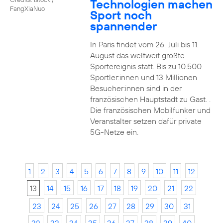
Technologien machen
FangXiaNuo
Sport noch
spannender
In Paris findet vom 26. Juli bis 11.
August das weltweit größte
Sportereignis statt. Bis zu 10.500
Sportler:innen und 13 Millionen
Besucher:innen sind in der
französischen Hauptstadt zu Gast. .
Die französischen Mobilfunker und
Veranstalter setzen dafür private
5G-Netze ein.
1
2
3
4
5
6
7
8
9
10
11
12
13
14
15
16
17
18
19
20
21
22
23
24
25
26
27
28
29
30
31