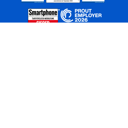
Home
Unternehmen
Netze
Nachhaltigkeit
Kunden
Investoren
Partner
Karriere
Presse
News
Privatkunden
Geschäftskunden
Worldwide
BASECAMP
AGB
Kontakt
ElektroG / BattG
Datenschutz