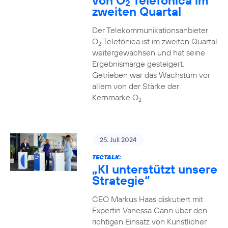
von O
Telefónica im
2
zweiten Quartal
Der Telekommunikationsanbieter
O
Telefónica ist im zweiten Quartal
2
weitergewachsen und hat seine
Ergebnismarge gesteigert.
Getrieben war das Wachstum vor
allem von der Stärke der
Kernmarke O
.
2
25. Juli 2024
TECTALK:
„KI unterstützt unsere
Strategie“
CEO Markus Haas diskutiert mit
Expertin Vanessa Cann über den
richtigen Einsatz von Künstlicher