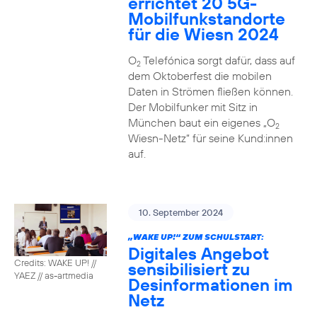
errichtet 20 5G-
Mobilfunkstandorte
für die Wiesn 2024
O
Telefónica sorgt dafür, dass auf
2
dem Oktoberfest die mobilen
Daten in Strömen fließen können.
Der Mobilfunker mit Sitz in
München baut ein eigenes „O
2
Wiesn-Netz“ für seine Kund:innen
auf.
10. September 2024
„WAKE UP!“ ZUM SCHULSTART:
Digitales Angebot
Credits: WAKE UP! //
sensibilisiert zu
YAEZ // as-artmedia
Desinformationen im
Netz