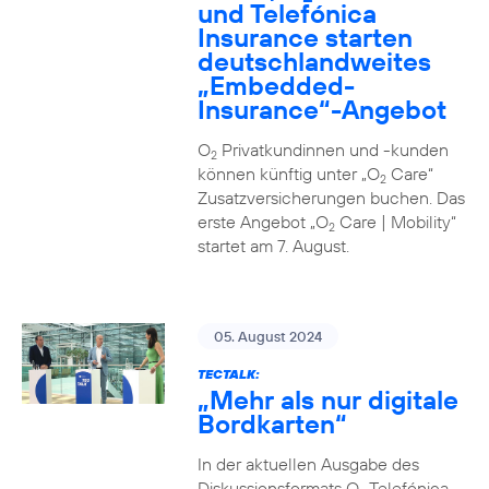
und Telefónica
Insurance starten
deutschlandweites
„Embedded-
Insurance“-Angebot
O
Privatkundinnen und -kunden
2
können künftig unter „O
Care“
2
Zusatzversicherungen buchen. Das
erste Angebot „O
Care | Mobility“
2
startet am 7. August.
05. August 2024
TECTALK:
„Mehr als nur digitale
Bordkarten“
In der aktuellen Ausgabe des
Diskussionsformats O
Telefónica