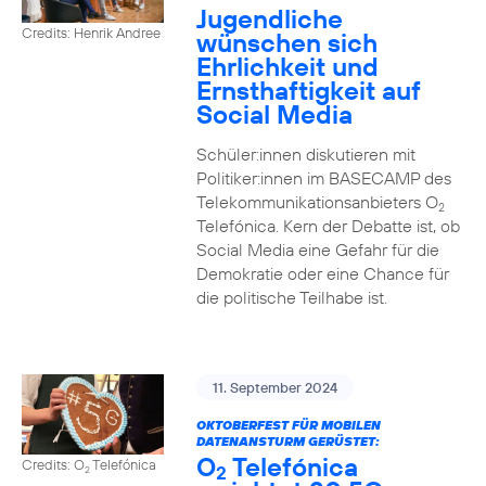
Jugendliche
Credits: Henrik Andree
wünschen sich
Ehrlichkeit und
Ernsthaftigkeit auf
Social Media
Schüler:innen diskutieren mit
Politiker:innen im BASECAMP des
Telekommunikationsanbieters O
2
Telefónica. Kern der Debatte ist, ob
Social Media eine Gefahr für die
Demokratie oder eine Chance für
die politische Teilhabe ist.
11. September 2024
OKTOBERFEST FÜR MOBILEN
DATENANSTURM GERÜSTET:
O
Telefónica
Credits: O
Telefónica
2
2