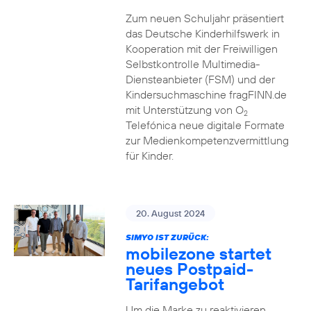
Zum neuen Schuljahr präsentiert
das Deutsche Kinderhilfswerk in
Kooperation mit der Freiwilligen
Selbstkontrolle Multimedia-
Diensteanbieter (FSM) und der
Kindersuchmaschine fragFINN.de
mit Unterstützung von O
2
Telefónica neue digitale Formate
zur Medienkompetenzvermittlung
für Kinder.
20. August 2024
SIMYO IST ZURÜCK:
mobilezone startet
neues Postpaid-
Tarifangebot
Um die Marke zu reaktivieren,