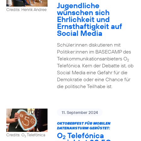
Jugendliche
Credits: Henrik Andree
wünschen sich
Ehrlichkeit und
Ernsthaftigkeit auf
Social Media
Schüler:innen diskutieren mit
Politiker:innen im BASECAMP des
Telekommunikationsanbieters O
2
Telefónica. Kern der Debatte ist, ob
Social Media eine Gefahr für die
Demokratie oder eine Chance für
die politische Teilhabe ist.
11. September 2024
OKTOBERFEST FÜR MOBILEN
DATENANSTURM GERÜSTET:
O
Telefónica
Credits: O
Telefónica
2
2