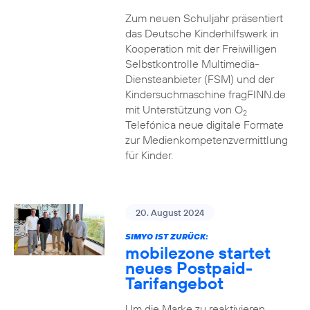
Zum neuen Schuljahr präsentiert
das Deutsche Kinderhilfswerk in
Kooperation mit der Freiwilligen
Selbstkontrolle Multimedia-
Diensteanbieter (FSM) und der
Kindersuchmaschine fragFINN.de
mit Unterstützung von O
2
Telefónica neue digitale Formate
zur Medienkompetenzvermittlung
für Kinder.
20. August 2024
SIMYO IST ZURÜCK:
mobilezone startet
neues Postpaid-
Tarifangebot
Um die Marke zu reaktivieren,