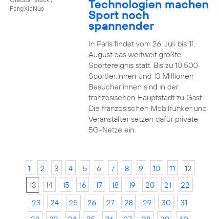
Technologien machen
FangXiaNuo
Sport noch
spannender
In Paris findet vom 26. Juli bis 11.
August das weltweit größte
Sportereignis statt. Bis zu 10.500
Sportler:innen und 13 Millionen
Besucher:innen sind in der
französischen Hauptstadt zu Gast. .
Die französischen Mobilfunker und
Veranstalter setzen dafür private
5G-Netze ein.
1
2
3
4
5
6
7
8
9
10
11
12
13
14
15
16
17
18
19
20
21
22
23
24
25
26
27
28
29
30
31