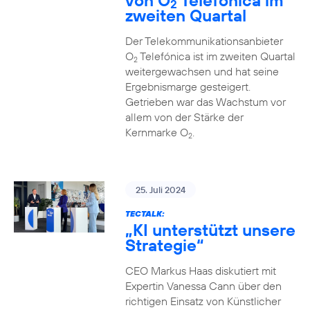
von O
Telefónica im
2
zweiten Quartal
Der Telekommunikationsanbieter
O
Telefónica ist im zweiten Quartal
2
weitergewachsen und hat seine
Ergebnismarge gesteigert.
Getrieben war das Wachstum vor
allem von der Stärke der
Kernmarke O
.
2
25. Juli 2024
TECTALK:
„KI unterstützt unsere
Strategie“
CEO Markus Haas diskutiert mit
Expertin Vanessa Cann über den
richtigen Einsatz von Künstlicher