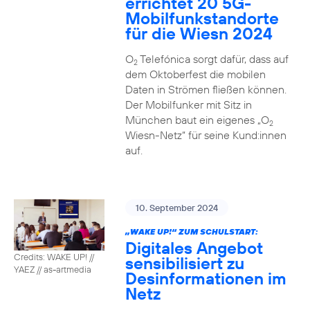
errichtet 20 5G-
Mobilfunkstandorte
für die Wiesn 2024
O
Telefónica sorgt dafür, dass auf
2
dem Oktoberfest die mobilen
Daten in Strömen fließen können.
Der Mobilfunker mit Sitz in
München baut ein eigenes „O
2
Wiesn-Netz“ für seine Kund:innen
auf.
10. September 2024
„WAKE UP!“ ZUM SCHULSTART:
Digitales Angebot
Credits: WAKE UP! //
sensibilisiert zu
YAEZ // as-artmedia
Desinformationen im
Netz