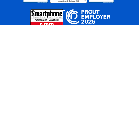
Home
Unternehmen
Netze
Nachhaltigkeit
Kunden
Investoren
Partner
Karriere
Presse
News
Privatkunden
Geschäftskunden
Worldwide
BASECAMP
AGB
Kontakt
ElektroG / BattG
Datenschutz