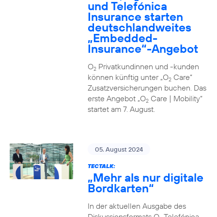
und Telefónica
Insurance starten
deutschlandweites
„Embedded-
Insurance“-Angebot
O
Privatkundinnen und -kunden
2
können künftig unter „O
Care“
2
Zusatzversicherungen buchen. Das
erste Angebot „O
Care | Mobility“
2
startet am 7. August.
05. August 2024
TECTALK:
„Mehr als nur digitale
Bordkarten“
In der aktuellen Ausgabe des
Diskussionsformats O
Telefónica