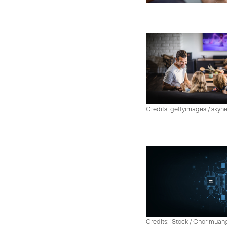
Credits: gettyimages / skyn
Credits: iStock / Chor muan