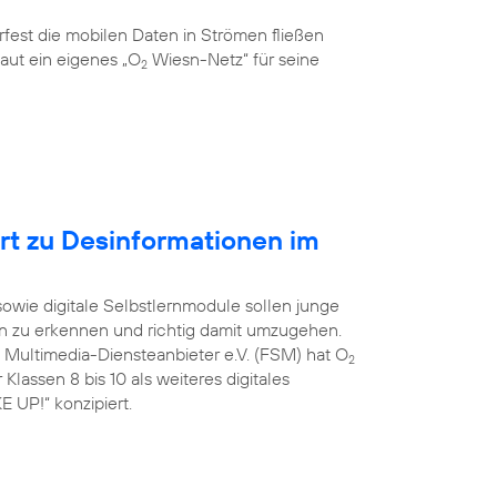
rfest die mobilen Daten in Strömen fließen
aut ein eigenes „O
Wiesn-Netz“ für seine
2
ert zu Desinformationen im
 sowie digitale Selbstlernmodule sollen junge
on zu erkennen und richtig damit umzugehen.
e Multimedia-Diensteanbieter e.V. (FSM) hat O
2
Klassen 8 bis 10 als weiteres digitales
 UP!“ konzipiert.