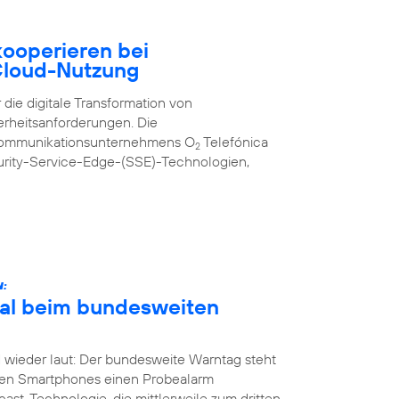
ooperieren bei
 Cloud-Nutzung
 die digitale Transformation von
erheitsanforderungen. Die
kommunikationsunternehmens O
Telefónica
2
urity-Service-Edge-(SSE)-Technologien,
N:
Mal beim bundesweiten
 wieder laut: Der bundesweite Warntag steht
nen Smartphones einen Probealarm
st-Technologie, die mittlerweile zum dritten