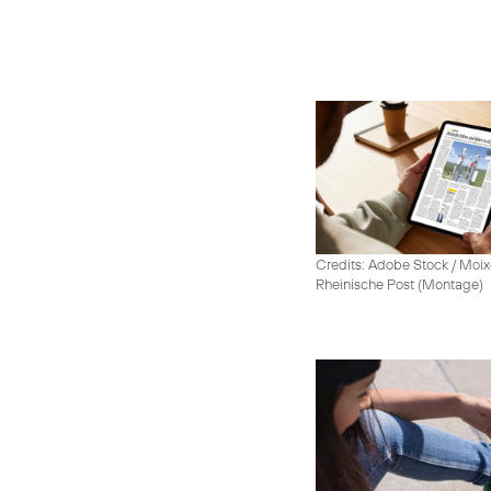
Credits: Adobe Stock / Moix
Rheinische Post (Montage)