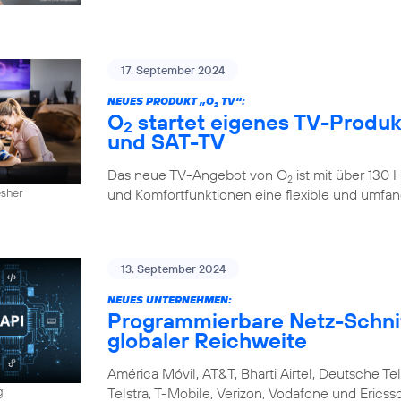
17. September 2024
NEUES PRODUKT „O
TV“:
2
O
startet eigenes TV-Produkt
2
und SAT-TV
Das neue TV-Angebot von O
ist mit über 130
2
und Komfortfunktionen eine flexible und umfan
esher
13. September 2024
NEUES UNTERNEHMEN:
Programmierbare Netz-Schnitt
globaler Reichweite
América Móvil, AT&T, Bharti Airtel, Deutsche Tel
Telstra, T-Mobile, Verizon, Vodafone und Eri
g