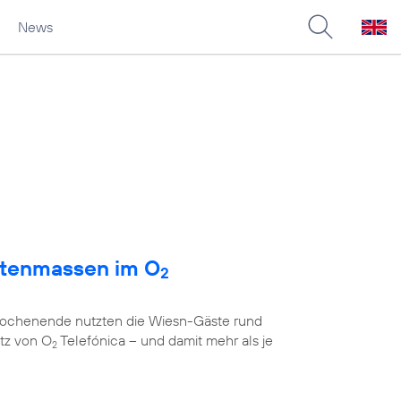
News
atenmassen im O
2
 Wochenende nutzten die Wiesn-Gäste rund
tz von O
Telefónica – und damit mehr als je
2