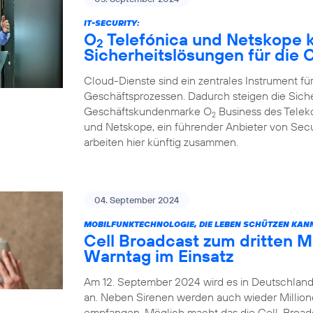
IT-SECURITY:
O
Telefónica und Netskope k
2
Sicherheitslösungen für die
Cloud-Dienste sind ein zentrales Instrument für
Geschäftsprozessen. Dadurch steigen die Sich
Geschäftskundenmarke O
Business des Tele
2
und Netskope, ein führender Anbieter von Sec
arbeiten hier künftig zusammen.
04. September 2024
MOBILFUNKTECHNOLOGIE, DIE LEBEN SCHÜTZEN KAN
Cell Broadcast zum dritten 
Warntag im Einsatz
Am 12. September 2024 wird es in Deutschland
an. Neben Sirenen werden auch wieder Millio
empfangen. Möglich macht das die Cell-Broadca