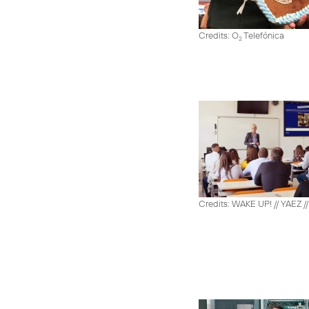
Credits: O
Telefónica
2
Credits: WAKE UP! // YAEZ /