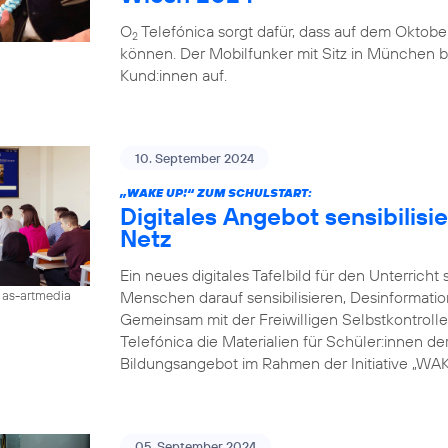
O
Telefónica sorgt dafür, dass auf dem Oktobe
2
können. Der Mobilfunker mit Sitz in München b
Kund:innen auf.
10. September 2024
„WAKE UP!“ ZUM SCHULSTART:
Digitales Angebot sensibilisi
Netz
Ein neues digitales Tafelbild für den Unterricht
Menschen darauf sensibilisieren, Desinformati
/ as-artmedia
Gemeinsam mit der Freiwilligen Selbstkontroll
Telefónica die Materialien für Schüler:innen der 
Bildungsangebot im Rahmen der Initiative „WAKE
05. September 2024