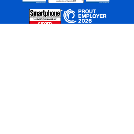
Home
Unternehmen
Netze
Nachhaltigkeit
Kunden
Investoren
Partner
Karriere
Presse
News
Privatkunden
Geschäftskunden
Worldwide
BASECAMP
AGB
Kontakt
ElektroG / BattG
Datenschutz