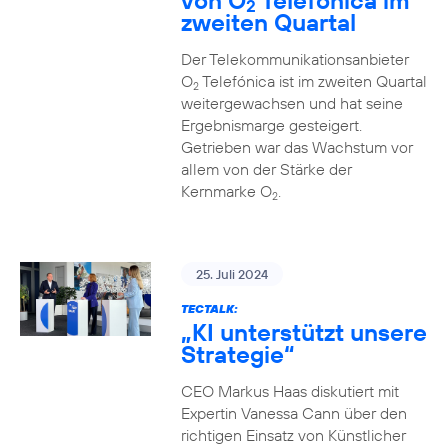
von O
Telefónica im
2
zweiten Quartal
Der Telekommunikationsanbieter
O
Telefónica ist im zweiten Quartal
2
weitergewachsen und hat seine
Ergebnismarge gesteigert.
Getrieben war das Wachstum vor
allem von der Stärke der
Kernmarke O
.
2
25. Juli 2024
TECTALK:
„KI unterstützt unsere
Strategie“
CEO Markus Haas diskutiert mit
Expertin Vanessa Cann über den
richtigen Einsatz von Künstlicher