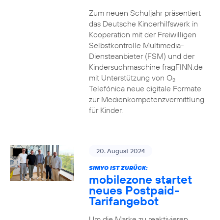
Zum neuen Schuljahr präsentiert
das Deutsche Kinderhilfswerk in
Kooperation mit der Freiwilligen
Selbstkontrolle Multimedia-
Diensteanbieter (FSM) und der
Kindersuchmaschine fragFINN.de
mit Unterstützung von O
2
Telefónica neue digitale Formate
zur Medienkompetenzvermittlung
für Kinder.
20. August 2024
SIMYO IST ZURÜCK:
mobilezone startet
neues Postpaid-
Tarifangebot
Um die Marke zu reaktivieren,