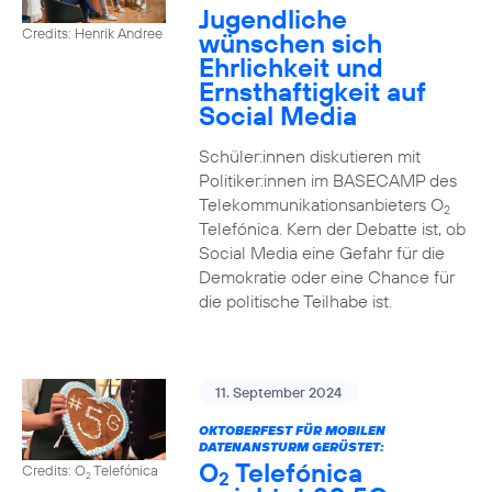
Jugendliche
Credits: Henrik Andree
wünschen sich
Ehrlichkeit und
Ernsthaftigkeit auf
Social Media
Schüler:innen diskutieren mit
Politiker:innen im BASECAMP des
Telekommunikationsanbieters O
2
Telefónica. Kern der Debatte ist, ob
Social Media eine Gefahr für die
Demokratie oder eine Chance für
die politische Teilhabe ist.
11. September 2024
OKTOBERFEST FÜR MOBILEN
DATENANSTURM GERÜSTET:
O
Telefónica
Credits: O
Telefónica
2
2