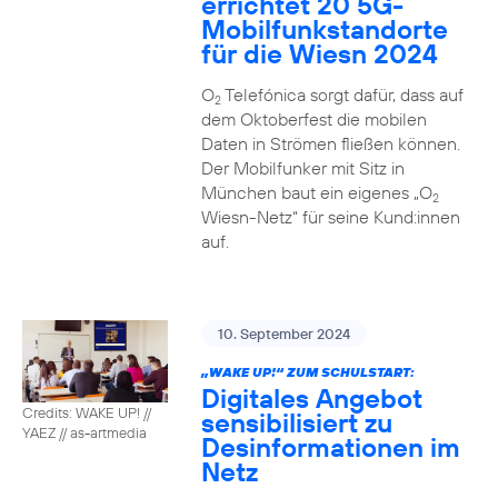
errichtet 20 5G-
Mobilfunkstandorte
für die Wiesn 2024
O
Telefónica sorgt dafür, dass auf
2
dem Oktoberfest die mobilen
Daten in Strömen fließen können.
Der Mobilfunker mit Sitz in
München baut ein eigenes „O
2
Wiesn-Netz“ für seine Kund:innen
auf.
10. September 2024
„WAKE UP!“ ZUM SCHULSTART:
Digitales Angebot
Credits: WAKE UP! //
sensibilisiert zu
YAEZ // as-artmedia
Desinformationen im
Netz