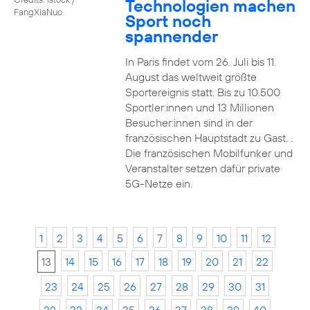
Technologien machen
FangXiaNuo
Sport noch
spannender
In Paris findet vom 26. Juli bis 11.
August das weltweit größte
Sportereignis statt. Bis zu 10.500
Sportler:innen und 13 Millionen
Besucher:innen sind in der
französischen Hauptstadt zu Gast. .
Die französischen Mobilfunker und
Veranstalter setzen dafür private
5G-Netze ein.
1
2
3
4
5
6
7
8
9
10
11
12
13
14
15
16
17
18
19
20
21
22
23
24
25
26
27
28
29
30
31