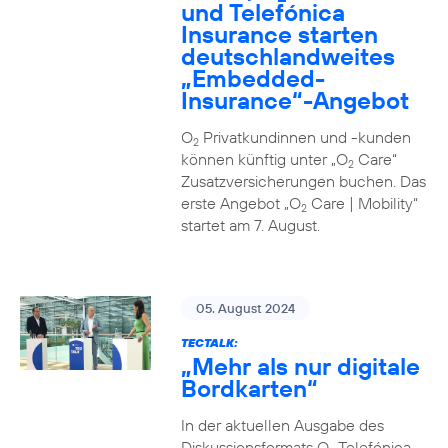
und Telefónica
Insurance starten
deutschlandweites
„Embedded-
Insurance“-Angebot
O
Privatkundinnen und -kunden
2
können künftig unter „O
Care“
2
Zusatzversicherungen buchen. Das
erste Angebot „O
Care | Mobility“
2
startet am 7. August.
05. August 2024
TECTALK:
„Mehr als nur digitale
Bordkarten“
In der aktuellen Ausgabe des
Diskussionsformats O
Telefónica