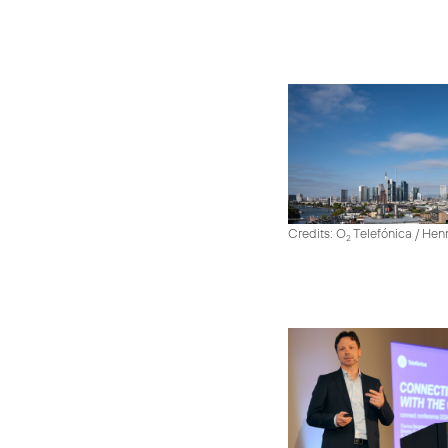
Credits: O
Telefónica / He
2