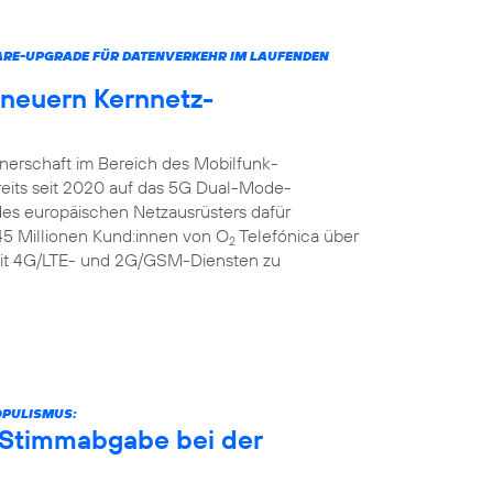
ARE-UPGRADE FÜR DATENVERKEHR IM LAUFENDEN
rneuern Kernnetz-
tnerschaft im Bereich des Mobilfunk-
reits seit 2020 auf das 5G Dual-Mode-
 des europäischen Netzausrüsters dafür
 45 Millionen Kund:innen von O
Telefónica über
2
it 4G/LTE- und 2G/GSM-Diensten zu
OPULISMUS:
r Stimmabgabe bei der