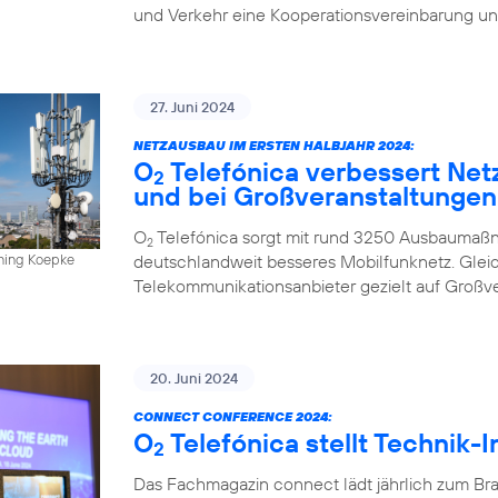
und Verkehr eine Kooperationsvereinbarung un
27. Juni 2024
NETZAUSBAU IM ERSTEN HALBJAHR 2024:
O
Telefónica verbessert Net
2
und bei Großveranstaltungen
O
Telefónica sorgt mit rund 3250 Ausbaumaßn
2
deutschlandweit besseres Mobilfunknetz. Gleich
nning Koepke
Telekommunikationsanbieter gezielt auf Großv
20. Juni 2024
CONNECT CONFERENCE 2024:
O
Telefónica stellt Technik-
2
Das Fachmagazin connect lädt jährlich zum Br