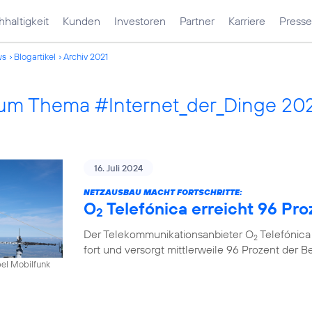
haltigkeit
Kunden
Investoren
Partner
Karriere
Presse
ws
Blogartikel
Archiv 2021
 zum Thema #Internet_der_Dinge 20
16. Juli 2024
NETZAUSBAU MACHT FORTSCHRITTE:
O
Telefónica erreicht 96 Pr
2
Der Telekommunikationsanbieter O
Telefónica
2
fort und versorgt mittlerweile 96 Prozent der 
bel Mobilfunk