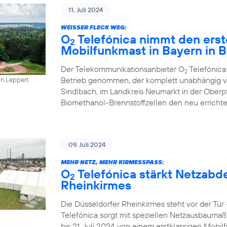
11. Juli 2024
WEISSER FLECK WEG:
O
Telefónica nimmt den erst
2
Mobilfunkmast in Bayern in B
Der Telekommunikationsanbieter O
Telefónica
2
Betrieb genommen, der komplett unabhängig vo
in Leppert
Sindlbach, im Landkreis Neumarkt in der Oberp
Biomethanol-Brennstoffzellen den neu errichte
09. Juli 2024
MEHR NETZ, MEHR KIRMESSPASS:
O
Telefónica stärkt Netzabd
2
Rheinkirmes
Die Düsseldorfer Rheinkirmes steht vor der Tü
Telefónica sorgt mit speziellen Netzausbaumaß
bis 21. Juli 2024 von einem erstklassigen Mobilf