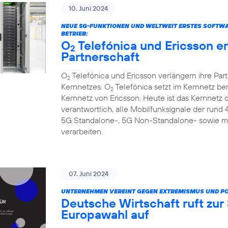
10. Juni 2024
NEUE 5G-FUNKTIONEN UND WELTWEIT ERSTES SOFTW
BETRIEB:
O
Telefónica und Ericsson e
2
Partnerschaft
O
Telefónica und Ericsson verlängern ihre Par
2
Kernnetzes. O
Telefónica setzt im Kernnetz be
2
Kernnetz von Ericsson. Heute ist das Kernnetz
verantwortlich, alle Mobilfunksignale der rund
5G Standalone-, 5G Non-Standalone- sowie m
verarbeiten.
07. Juni 2024
UNTERNEHMEN VEREINT GEGEN EXTREMISMUS UND P
Deutsche Wirtschaft ruft zu
Europawahl auf