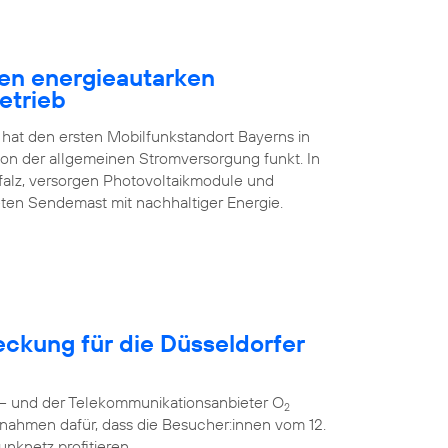
en energieautarken
etrieb
 hat den ersten Mobilfunkstandort Bayerns in
n der allgemeinen Stromversorgung funkt. In
falz, versorgen Photovoltaikmodule und
ten Sendemast mit nachhaltiger Energie.
eckung für die Düsseldorfer
r – und der Telekommunikationsanbieter O
2
nahmen dafür, dass die Besucher:innen vom 12.
unknetz profitieren.