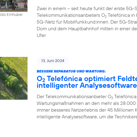
Zwei in einem – seit heute funkt der erste 5
Telekommunikationsanbieters O
Telefónica in K
 Udo Ernhuber
2
5G-Netz für Mobilfunkkund:innen. Der 5G-Str
Dom und dem Hauptbahnhof mitten in einer d
Ufer.
13. Juni 2024
BESSERE REPARATUR UND WARTUNG:
O
Telefónica optimiert Feldt
2
intelligenter Analysesoftware
Der Telekommunikationsanbieter O
Telefónica
2
Wartungsmaßnahmen an den mehr als 28.000 Mo
immer besseres Netzerlebnis der 45 Millionen
intelligente Analysesoftware, um die Technikere