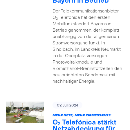
Bayern in Betrieb
Der Telekommunikationsanbieter
O
Telefónica hat den ersten
2
Mobilfunkstandort Bayerns in
Betrieb genommen, der komplett
unabhängig von der allgemeinen
Stromversorgung funkt. In
Sindlbach, im Landkreis Neumarkt
in der Oberpfalz, versorgen
Photovoltaikmodule und
Biomethanol-Brennstoffzellen den
neu errichteten Sendemast mit
nachhaltiger Energie.
09. Juli 2024
MEHR NETZ, MEHR KIRMESSPASS:
O
Telefónica stärkt
2
Netzabdeckung für