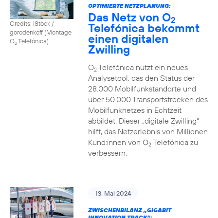
OPTIMIERTE NETZPLANUNG:
Das Netz von O
2
Credits: iStock /
Telefónica bekommt
gorodenkoff (Montage
einen digitalen
O
Telefónica)
2
Zwilling
O
Telefónica nutzt ein neues
2
Analysetool, das den Status der
28.000 Mobilfunkstandorte und
über 50.000 Transportstrecken des
Mobilfunknetzes in Echtzeit
abbildet. Dieser „digitale Zwilling“
hilft, das Netzerlebnis von Millionen
Kund:innen von O
Telefónica zu
2
verbessern.
13. Mai 2024
ZWISCHENBILANZ „GIGABIT
INNOVATION TRACK“: