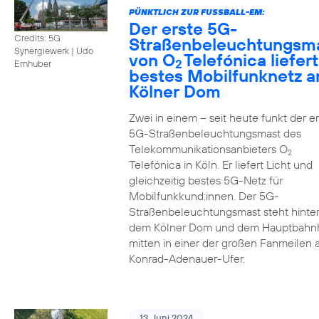
PÜNKTLICH ZUR FUSSBALL-EM:
Der erste 5G-
Credits: 5G
Straßenbeleuchtungsm
Synergiewerk | Udo
von O
Telefónica liefert
2
Ernhuber
bestes Mobilfunknetz 
Kölner Dom
Zwei in einem – seit heute funkt der er
5G-Straßenbeleuchtungsmast des
Telekommunikationsanbieters O
2
Telefónica in Köln. Er liefert Licht und
gleichzeitig bestes 5G-Netz für
Mobilfunkkund:innen. Der 5G-
Straßenbeleuchtungsmast steht hinte
dem Kölner Dom und dem Hauptbahn
mitten in einer der großen Fanmeilen
Konrad-Adenauer-Ufer.
13. Juni 2024