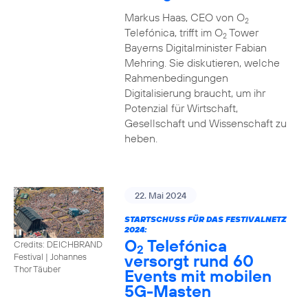
Markus Haas, CEO von O
2
Telefónica, trifft im O
Tower
2
Bayerns Digitalminister Fabian
Mehring. Sie diskutieren, welche
Rahmenbedingungen
Digitalisierung braucht, um ihr
Potenzial für Wirtschaft,
Gesellschaft und Wissenschaft zu
heben.
22. Mai 2024
STARTSCHUSS FÜR DAS FESTIVALNETZ
2024:
O
Telefónica
Credits: DEICHBRAND
2
versorgt rund 60
Festival | Johannes
Thor Täuber
Events mit mobilen
5G-Masten