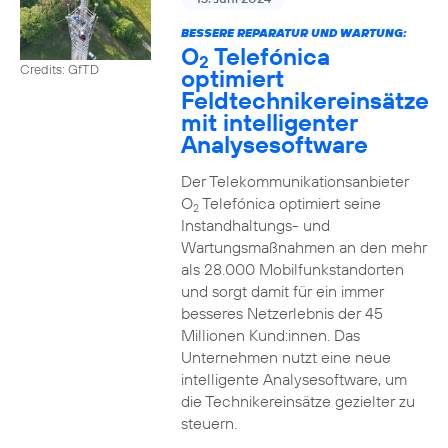
BESSERE REPARATUR UND WARTUNG:
O
Telefónica
2
Credits: GfTD
optimiert
Feldtechnikereinsätze
mit intelligenter
Analysesoftware
Der Telekommunikationsanbieter
O
Telefónica optimiert seine
2
Instandhaltungs- und
Wartungsmaßnahmen an den mehr
als 28.000 Mobilfunkstandorten
und sorgt damit für ein immer
besseres Netzerlebnis der 45
Millionen Kund:innen. Das
Unternehmen nutzt eine neue
intelligente Analysesoftware, um
die Technikereinsätze gezielter zu
steuern.