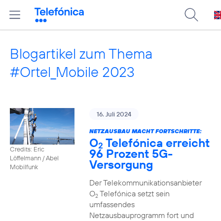
Blogartikel zum Thema
#Ortel_Mobile 2023
16. Juli 2024
NETZAUSBAU MACHT FORTSCHRITTE:
O
Telefónica erreicht
2
Credits: Eric
96 Prozent 5G-
Löffelmann / Abel
Versorgung
Mobilfunk
Der Telekommunikationsanbieter
O
Telefónica setzt sein
2
umfassendes
Netzausbauprogramm fort und