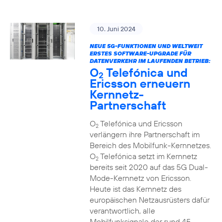
10. Juni 2024
NEUE 5G-FUNKTIONEN UND WELTWEIT
ERSTES SOFTWARE-UPGRADE FÜR
DATENVERKEHR IM LAUFENDEN BETRIEB:
O
Telefónica und
2
Ericsson erneuern
Kernnetz-
Partnerschaft
O
Telefónica und Ericsson
2
verlängern ihre Partnerschaft im
Bereich des Mobilfunk-Kernnetzes.
O
Telefónica setzt im Kernnetz
2
bereits seit 2020 auf das 5G Dual-
Mode-Kernnetz von Ericsson.
Heute ist das Kernnetz des
europäischen Netzausrüsters dafür
verantwortlich, alle
Mobilfunksignale der rund 45