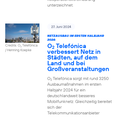
unterzeichnet.
27. Juni 2024
NETZAUSBAU IM ERSTEN HALBJAHR
2024:
O
Telefónica
Credits: O
Telefónica
2
2
verbessert Netz in
/ Henning Koepke
Städten, auf dem
Land und bei
Großveranstaltungen
O
Telefónica sorgt mit rund 3250
2
Ausbaumaßnahmen im ersten
Halbjahr 2024 für ein
deutschlandweit besseres
Mobilfunknetz. Gleichzeitig bereitet
sich der
Telekommunikationsanbieter