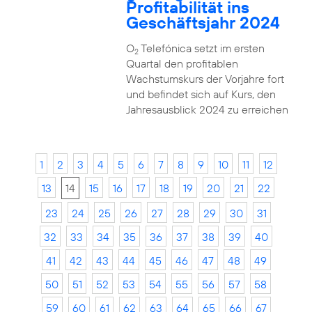
Profitabilität ins
Geschäftsjahr 2024
O
Telefónica setzt im ersten
2
Quartal den profitablen
Wachstumskurs der Vorjahre fort
und befindet sich auf Kurs, den
Jahresausblick 2024 zu erreichen
1
2
3
4
5
6
7
8
9
10
11
12
13
14
15
16
17
18
19
20
21
22
23
24
25
26
27
28
29
30
31
32
33
34
35
36
37
38
39
40
41
42
43
44
45
46
47
48
49
50
51
52
53
54
55
56
57
58
59
60
61
62
63
64
65
66
67