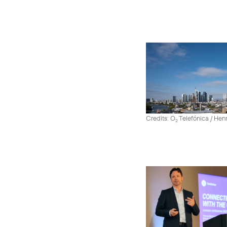
Credits: O
Telefónica / He
2