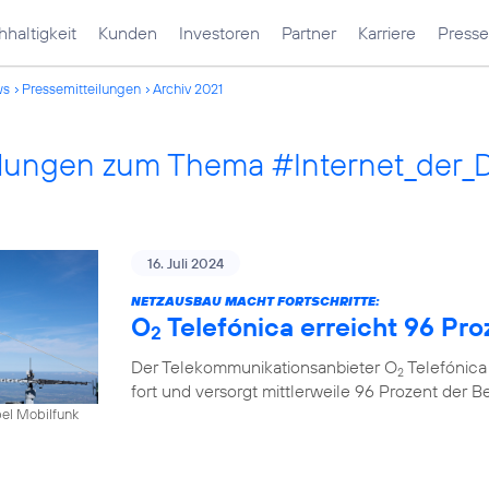
haltigkeit
Kunden
Investoren
Partner
Karriere
Presse
ws
Pressemitteilungen
Archiv 2021
ilungen zum Thema #Internet_der_
16. Juli 2024
NETZAUSBAU MACHT FORTSCHRITTE:
O
Telefónica erreicht 96 Pr
2
Der Telekommunikationsanbieter O
Telefónica
2
fort und versorgt mittlerweile 96 Prozent der 
bel Mobilfunk