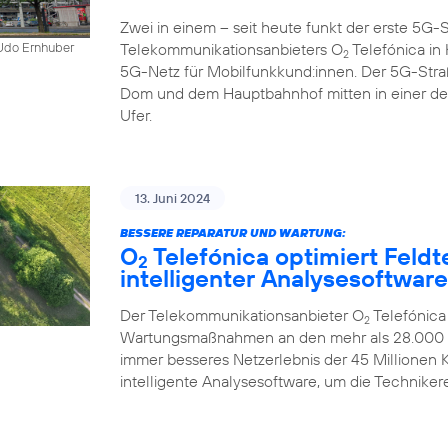
Zwei in einem – seit heute funkt der erste 5
Telekommunikationsanbieters O
Telefónica in K
 Udo Ernhuber
2
5G-Netz für Mobilfunkkund:innen. Der 5G-Str
Dom und dem Hauptbahnhof mitten in einer d
Ufer.
13. Juni 2024
BESSERE REPARATUR UND WARTUNG:
O
Telefónica optimiert Feldt
2
intelligenter Analysesoftware
Der Telekommunikationsanbieter O
Telefónica
2
Wartungsmaßnahmen an den mehr als 28.000 Mo
immer besseres Netzerlebnis der 45 Millionen
intelligente Analysesoftware, um die Technikere