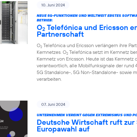
10. Juni 2024
NEUE 5G-FUNKTIONEN UND WELTWEIT ERSTES SOFTW
BETRIEB:
O
Telefónica und Ericsson e
2
Partnerschaft
O
Telefónica und Ericsson verlängern ihre Par
2
Kernnetzes. O
Telefónica setzt im Kernnetz be
2
Kernnetz von Ericsson. Heute ist das Kernnetz
verantwortlich, alle Mobilfunksignale der rund
5G Standalone-, 5G Non-Standalone- sowie m
verarbeiten.
07. Juni 2024
UNTERNEHMEN VEREINT GEGEN EXTREMISMUS UND P
Deutsche Wirtschaft ruft zu
Europawahl auf