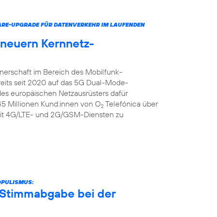
ARE-UPGRADE FÜR DATENVERKEHR IM LAUFENDEN
rneuern Kernnetz-
tnerschaft im Bereich des Mobilfunk-
reits seit 2020 auf das 5G Dual-Mode-
 des europäischen Netzausrüsters dafür
 45 Millionen Kund:innen von O
Telefónica über
2
it 4G/LTE- und 2G/GSM-Diensten zu
OPULISMUS:
r Stimmabgabe bei der