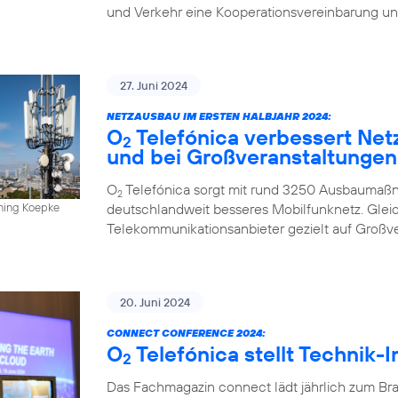
und Verkehr eine Kooperationsvereinbarung un
27. Juni 2024
NETZAUSBAU IM ERSTEN HALBJAHR 2024:
O
Telefónica verbessert Net
2
und bei Großveranstaltungen
O
Telefónica sorgt mit rund 3250 Ausbaumaßn
2
deutschlandweit besseres Mobilfunknetz. Gleich
nning Koepke
Telekommunikationsanbieter gezielt auf Großv
20. Juni 2024
CONNECT CONFERENCE 2024:
O
Telefónica stellt Technik-
2
Das Fachmagazin connect lädt jährlich zum Br