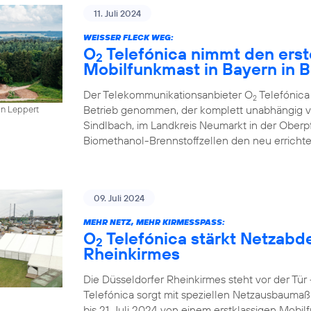
11. Juli 2024
WEISSER FLECK WEG:
O
Telefónica nimmt den erst
2
Mobilfunkmast in Bayern in B
Der Telekommunikationsanbieter O
Telefónica
2
Betrieb genommen, der komplett unabhängig vo
in Leppert
Sindlbach, im Landkreis Neumarkt in der Oberp
Biomethanol-Brennstoffzellen den neu errichte
09. Juli 2024
MEHR NETZ, MEHR KIRMESSPASS:
O
Telefónica stärkt Netzabd
2
Rheinkirmes
Die Düsseldorfer Rheinkirmes steht vor der Tü
Telefónica sorgt mit speziellen Netzausbaumaß
bis 21. Juli 2024 von einem erstklassigen Mobilf