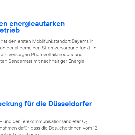
en energieautarken
etrieb
 hat den ersten Mobilfunkstandort Bayerns in
n der allgemeinen Stromversorgung funkt. In
falz, versorgen Photovoltaikmodule und
ten Sendemast mit nachhaltiger Energie.
eckung für die Düsseldorfer
r – und der Telekommunikationsanbieter O
2
nahmen dafür, dass die Besucher:innen vom 12.
unknetz profitieren.