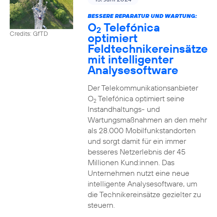
BESSERE REPARATUR UND WARTUNG:
O
Telefónica
2
Credits: GfTD
optimiert
Feldtechnikereinsätze
mit intelligenter
Analysesoftware
Der Telekommunikationsanbieter
O
Telefónica optimiert seine
2
Instandhaltungs- und
Wartungsmaßnahmen an den mehr
als 28.000 Mobilfunkstandorten
und sorgt damit für ein immer
besseres Netzerlebnis der 45
Millionen Kund:innen. Das
Unternehmen nutzt eine neue
intelligente Analysesoftware, um
die Technikereinsätze gezielter zu
steuern.