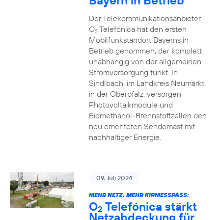
Bayern in Betrieb
Der Telekommunikationsanbieter
O
Telefónica hat den ersten
2
Mobilfunkstandort Bayerns in
Betrieb genommen, der komplett
unabhängig von der allgemeinen
Stromversorgung funkt. In
Sindlbach, im Landkreis Neumarkt
in der Oberpfalz, versorgen
Photovoltaikmodule und
Biomethanol-Brennstoffzellen den
neu errichteten Sendemast mit
nachhaltiger Energie.
09. Juli 2024
MEHR NETZ, MEHR KIRMESSPASS:
O
Telefónica stärkt
2
Netzabdeckung für