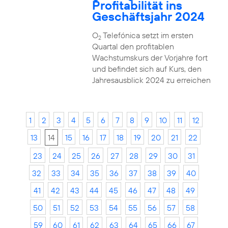
Profitabilität ins
Geschäftsjahr 2024
O
Telefónica setzt im ersten
2
Quartal den profitablen
Wachstumskurs der Vorjahre fort
und befindet sich auf Kurs, den
Jahresausblick 2024 zu erreichen
1
2
3
4
5
6
7
8
9
10
11
12
13
14
15
16
17
18
19
20
21
22
23
24
25
26
27
28
29
30
31
32
33
34
35
36
37
38
39
40
41
42
43
44
45
46
47
48
49
50
51
52
53
54
55
56
57
58
59
60
61
62
63
64
65
66
67