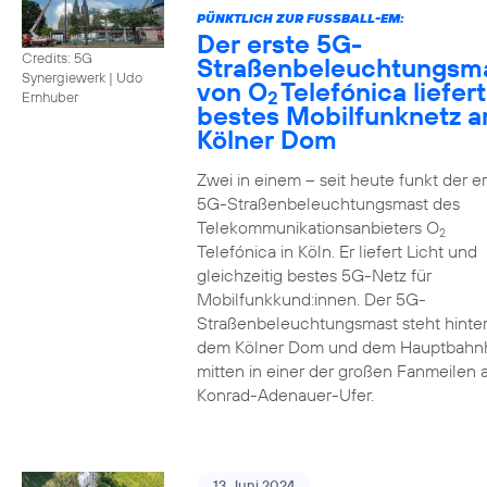
PÜNKTLICH ZUR FUSSBALL-EM:
Der erste 5G-
Credits: 5G
Straßenbeleuchtungsm
Synergiewerk | Udo
von O
Telefónica liefert
2
Ernhuber
bestes Mobilfunknetz 
Kölner Dom
Zwei in einem – seit heute funkt der er
5G-Straßenbeleuchtungsmast des
Telekommunikationsanbieters O
2
Telefónica in Köln. Er liefert Licht und
gleichzeitig bestes 5G-Netz für
Mobilfunkkund:innen. Der 5G-
Straßenbeleuchtungsmast steht hinte
dem Kölner Dom und dem Hauptbahn
mitten in einer der großen Fanmeilen
Konrad-Adenauer-Ufer.
13. Juni 2024