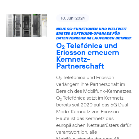
10. Juni 2024
NEUE 5G-FUNKTIONEN UND WELTWEIT
ERSTES SOFTWARE-UPGRADE FÜR
DATENVERKEHR IM LAUFENDEN BETRIEB:
O
Telefónica und
2
Ericsson erneuern
Kernnetz-
Partnerschaft
O
Telefónica und Ericsson
2
verlängern ihre Partnerschaft im
Bereich des Mobilfunk-Kernnetzes.
O
Telefónica setzt im Kernnetz
2
bereits seit 2020 auf das 5G Dual-
Mode-Kernnetz von Ericsson.
Heute ist das Kernnetz des
europäischen Netzausrüsters dafür
verantwortlich, alle
Mobilfunksignale der rund 45