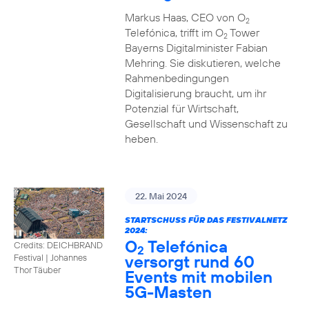
Markus Haas, CEO von O
2
Telefónica, trifft im O
Tower
2
Bayerns Digitalminister Fabian
Mehring. Sie diskutieren, welche
Rahmenbedingungen
Digitalisierung braucht, um ihr
Potenzial für Wirtschaft,
Gesellschaft und Wissenschaft zu
heben.
22. Mai 2024
STARTSCHUSS FÜR DAS FESTIVALNETZ
2024:
O
Telefónica
Credits: DEICHBRAND
2
versorgt rund 60
Festival | Johannes
Thor Täuber
Events mit mobilen
5G-Masten