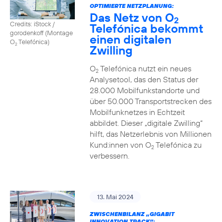
OPTIMIERTE NETZPLANUNG:
Das Netz von O
2
Credits: iStock /
Telefónica bekommt
gorodenkoff (Montage
einen digitalen
O
Telefónica)
2
Zwilling
O
Telefónica nutzt ein neues
2
Analysetool, das den Status der
28.000 Mobilfunkstandorte und
über 50.000 Transportstrecken des
Mobilfunknetzes in Echtzeit
abbildet. Dieser „digitale Zwilling“
hilft, das Netzerlebnis von Millionen
Kund:innen von O
Telefónica zu
2
verbessern.
13. Mai 2024
ZWISCHENBILANZ „GIGABIT
INNOVATION TRACK“: