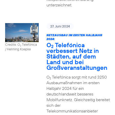
unterzeichnet.
27. Juni 2024
NETZAUSBAU IM ERSTEN HALBJAHR
2024:
O
Telefónica
Credits: O
Telefónica
2
2
verbessert Netz in
/ Henning Koepke
Städten, auf dem
Land und bei
Großveranstaltungen
O
Telefónica sorgt mit rund 3250
2
Ausbaumaßnahmen im ersten
Halbjahr 2024 für ein
deutschlandweit besseres
Mobilfunknetz. Gleichzeitig bereitet
sich der
Telekommunikationsanbieter