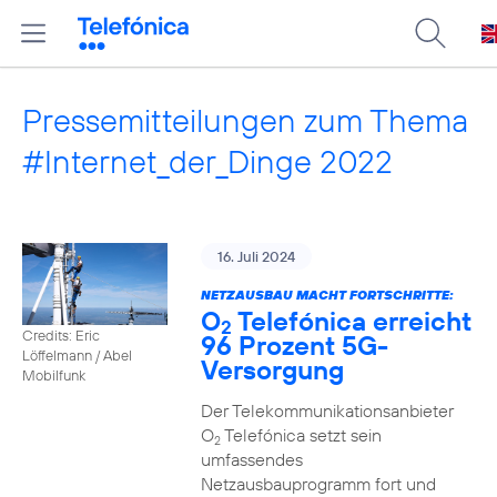
Pressemitteilungen zum Thema
#Internet_der_Dinge 2022
16. Juli 2024
NETZAUSBAU MACHT FORTSCHRITTE:
O
Telefónica erreicht
2
Credits: Eric
96 Prozent 5G-
Löffelmann / Abel
Versorgung
Mobilfunk
Der Telekommunikationsanbieter
O
Telefónica setzt sein
2
umfassendes
Netzausbauprogramm fort und