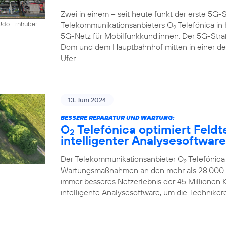
Zwei in einem – seit heute funkt der erste 5
Telekommunikationsanbieters O
Telefónica in K
 Udo Ernhuber
2
5G-Netz für Mobilfunkkund:innen. Der 5G-Str
Dom und dem Hauptbahnhof mitten in einer d
Ufer.
13. Juni 2024
BESSERE REPARATUR UND WARTUNG:
O
Telefónica optimiert Feldt
2
intelligenter Analysesoftware
Der Telekommunikationsanbieter O
Telefónica
2
Wartungsmaßnahmen an den mehr als 28.000 Mo
immer besseres Netzerlebnis der 45 Millionen
intelligente Analysesoftware, um die Technikere