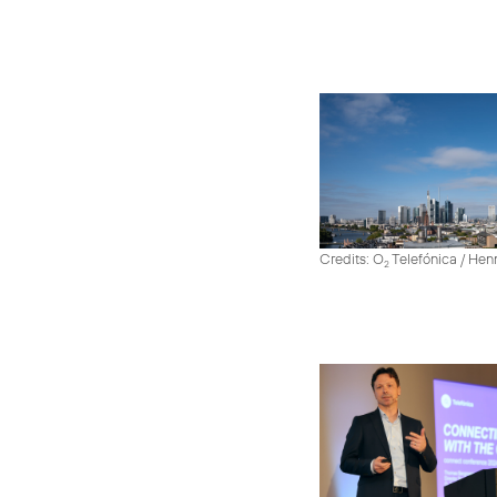
Credits: O
Telefónica / He
2