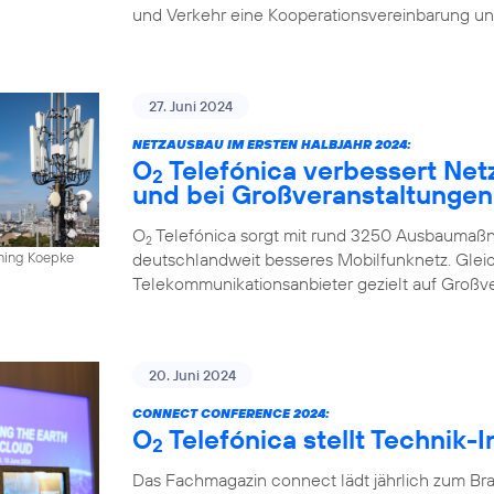
und Verkehr eine Kooperationsvereinbarung un
27. Juni 2024
NETZAUSBAU IM ERSTEN HALBJAHR 2024:
O
Telefónica verbessert Net
2
und bei Großveranstaltungen
O
Telefónica sorgt mit rund 3250 Ausbaumaßn
2
deutschlandweit besseres Mobilfunknetz. Gleich
nning Koepke
Telekommunikationsanbieter gezielt auf Großv
20. Juni 2024
CONNECT CONFERENCE 2024:
O
Telefónica stellt Technik-
2
Das Fachmagazin connect lädt jährlich zum Br