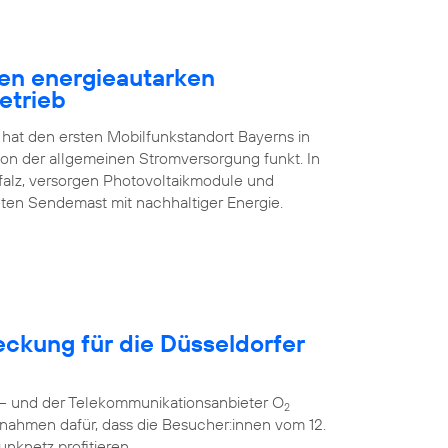
en energieautarken
etrieb
 hat den ersten Mobilfunkstandort Bayerns in
n der allgemeinen Stromversorgung funkt. In
falz, versorgen Photovoltaikmodule und
ten Sendemast mit nachhaltiger Energie.
eckung für die Düsseldorfer
r – und der Telekommunikationsanbieter O
2
nahmen dafür, dass die Besucher:innen vom 12.
unknetz profitieren.