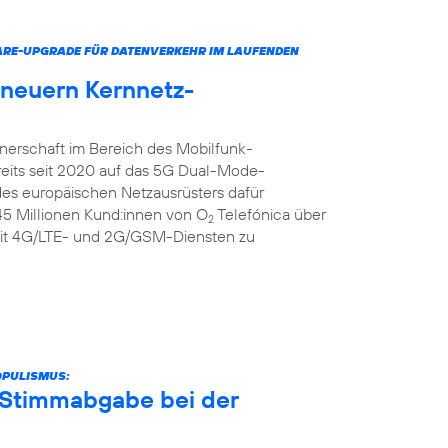
ARE-UPGRADE FÜR DATENVERKEHR IM LAUFENDEN
rneuern Kernnetz-
tnerschaft im Bereich des Mobilfunk-
reits seit 2020 auf das 5G Dual-Mode-
 des europäischen Netzausrüsters dafür
 45 Millionen Kund:innen von O
Telefónica über
2
it 4G/LTE- und 2G/GSM-Diensten zu
OPULISMUS:
r Stimmabgabe bei der