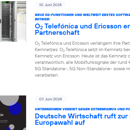
10. Juni 2024
NEUE 5G-FUNKTIONEN UND WELTWEIT ERSTES SOFTW
BETRIEB:
O
Telefónica und Ericsson e
2
Partnerschaft
O
Telefónica und Ericsson verlängern ihre Par
2
Kernnetzes. O
Telefónica setzt im Kernnetz be
2
Kernnetz von Ericsson. Heute ist das Kernnetz
verantwortlich, alle Mobilfunksignale der rund
5G Standalone-, 5G Non-Standalone- sowie m
verarbeiten.
07. Juni 2024
UNTERNEHMEN VEREINT GEGEN EXTREMISMUS UND P
Deutsche Wirtschaft ruft zu
Europawahl auf