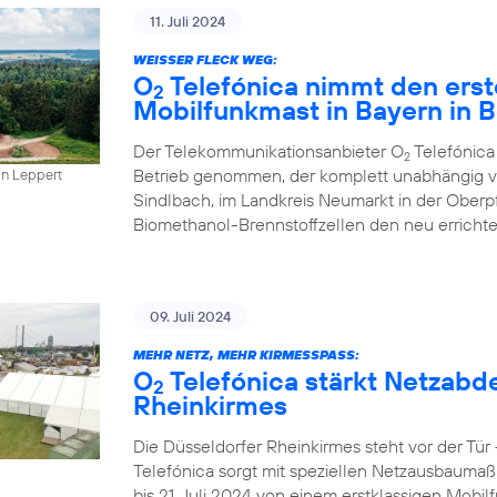
11. Juli 2024
WEISSER FLECK WEG:
O
Telefónica nimmt den erst
2
Mobilfunkmast in Bayern in B
Der Telekommunikationsanbieter O
Telefónica
2
Betrieb genommen, der komplett unabhängig vo
in Leppert
Sindlbach, im Landkreis Neumarkt in der Oberp
Biomethanol-Brennstoffzellen den neu errichte
09. Juli 2024
MEHR NETZ, MEHR KIRMESSPASS:
O
Telefónica stärkt Netzabd
2
Rheinkirmes
Die Düsseldorfer Rheinkirmes steht vor der Tü
Telefónica sorgt mit speziellen Netzausbaumaß
bis 21. Juli 2024 von einem erstklassigen Mobilf