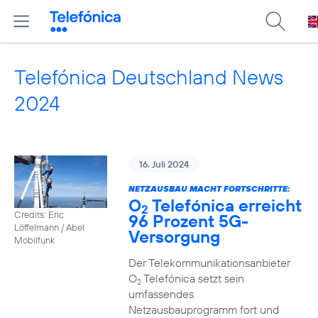
Telefónica Deutschland News
2024
16. Juli 2024
NETZAUSBAU MACHT FORTSCHRITTE:
O
Telefónica erreicht
2
Credits: Eric
96 Prozent 5G-
Löffelmann / Abel
Versorgung
Mobilfunk
Der Telekommunikationsanbieter
O
Telefónica setzt sein
2
umfassendes
Netzausbauprogramm fort und