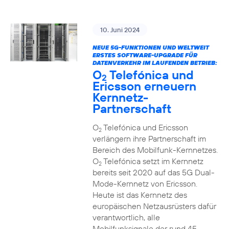
10. Juni 2024
NEUE 5G-FUNKTIONEN UND WELTWEIT
ERSTES SOFTWARE-UPGRADE FÜR
DATENVERKEHR IM LAUFENDEN BETRIEB:
O
Telefónica und
2
Ericsson erneuern
Kernnetz-
Partnerschaft
O
Telefónica und Ericsson
2
verlängern ihre Partnerschaft im
Bereich des Mobilfunk-Kernnetzes.
O
Telefónica setzt im Kernnetz
2
bereits seit 2020 auf das 5G Dual-
Mode-Kernnetz von Ericsson.
Heute ist das Kernnetz des
europäischen Netzausrüsters dafür
verantwortlich, alle
Mobilfunksignale der rund 45