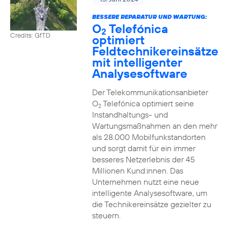
BESSERE REPARATUR UND WARTUNG:
O
Telefónica
2
Credits: GfTD
optimiert
Feldtechnikereinsätze
mit intelligenter
Analysesoftware
Der Telekommunikationsanbieter
O
Telefónica optimiert seine
2
Instandhaltungs- und
Wartungsmaßnahmen an den mehr
als 28.000 Mobilfunkstandorten
und sorgt damit für ein immer
besseres Netzerlebnis der 45
Millionen Kund:innen. Das
Unternehmen nutzt eine neue
intelligente Analysesoftware, um
die Technikereinsätze gezielter zu
steuern.