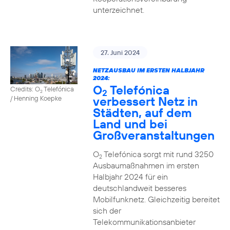
unterzeichnet.
27. Juni 2024
NETZAUSBAU IM ERSTEN HALBJAHR
2024:
O
Telefónica
Credits: O
Telefónica
2
2
verbessert Netz in
/ Henning Koepke
Städten, auf dem
Land und bei
Großveranstaltungen
O
Telefónica sorgt mit rund 3250
2
Ausbaumaßnahmen im ersten
Halbjahr 2024 für ein
deutschlandweit besseres
Mobilfunknetz. Gleichzeitig bereitet
sich der
Telekommunikationsanbieter