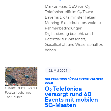
Markus Haas, CEO von O
2
Telefónica, trifft im O
Tower
2
Bayerns Digitalminister Fabian
Mehring. Sie diskutieren, welche
Rahmenbedingungen
Digitalisierung braucht, um ihr
Potenzial für Wirtschaft,
Gesellschaft und Wissenschaft zu
heben.
22. Mai 2024
STARTSCHUSS FÜR DAS FESTIVALNETZ
2024:
O
Telefónica
Credits: DEICHBRAND
2
versorgt rund 60
Festival | Johannes
Thor Täuber
Events mit mobilen
5G-Masten