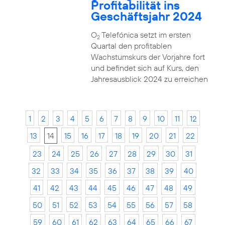
Profitabilität ins
Geschäftsjahr 2024
O
Telefónica setzt im ersten
2
Quartal den profitablen
Wachstumskurs der Vorjahre fort
und befindet sich auf Kurs, den
Jahresausblick 2024 zu erreichen
1
2
3
4
5
6
7
8
9
10
11
12
13
14
15
16
17
18
19
20
21
22
23
24
25
26
27
28
29
30
31
32
33
34
35
36
37
38
39
40
41
42
43
44
45
46
47
48
49
50
51
52
53
54
55
56
57
58
59
60
61
62
63
64
65
66
67