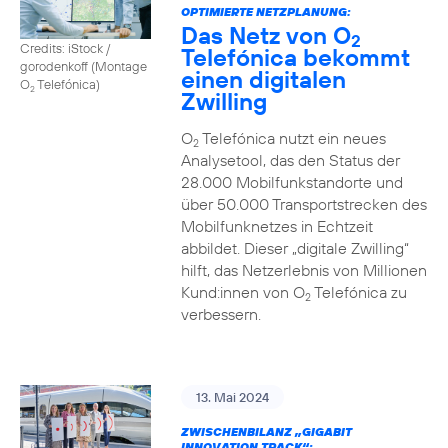
OPTIMIERTE NETZPLANUNG:
Das Netz von O
2
Credits: iStock /
Telefónica bekommt
gorodenkoff (Montage
einen digitalen
O
Telefónica)
2
Zwilling
O
Telefónica nutzt ein neues
2
Analysetool, das den Status der
28.000 Mobilfunkstandorte und
über 50.000 Transportstrecken des
Mobilfunknetzes in Echtzeit
abbildet. Dieser „digitale Zwilling“
hilft, das Netzerlebnis von Millionen
Kund:innen von O
Telefónica zu
2
verbessern.
13. Mai 2024
ZWISCHENBILANZ „GIGABIT
INNOVATION TRACK“: