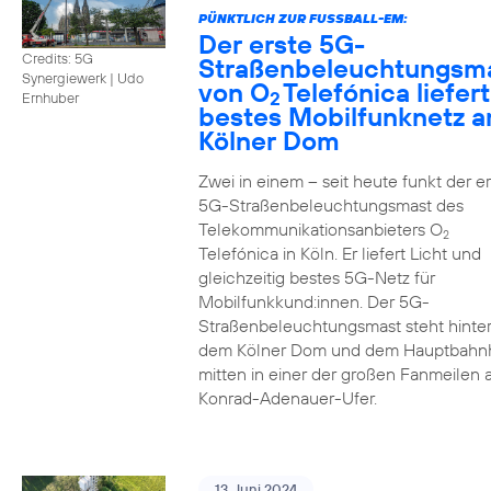
PÜNKTLICH ZUR FUSSBALL-EM:
Der erste 5G-
Credits: 5G
Straßenbeleuchtungsm
Synergiewerk | Udo
von O
Telefónica liefert
2
Ernhuber
bestes Mobilfunknetz 
Kölner Dom
Zwei in einem – seit heute funkt der er
5G-Straßenbeleuchtungsmast des
Telekommunikationsanbieters O
2
Telefónica in Köln. Er liefert Licht und
gleichzeitig bestes 5G-Netz für
Mobilfunkkund:innen. Der 5G-
Straßenbeleuchtungsmast steht hinte
dem Kölner Dom und dem Hauptbahn
mitten in einer der großen Fanmeilen
Konrad-Adenauer-Ufer.
13. Juni 2024