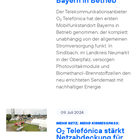
Bayern in Betrieb
Der Telekommunikationsanbieter
O
Telefónica hat den ersten
2
Mobilfunkstandort Bayerns in
Betrieb genommen, der komplett
unabhängig von der allgemeinen
Stromversorgung funkt. In
Sindlbach, im Landkreis Neumarkt
in der Oberpfalz, versorgen
Photovoltaikmodule und
Biomethanol-Brennstoffzellen den
neu errichteten Sendemast mit
nachhaltiger Energie.
09. Juli 2024
MEHR NETZ, MEHR KIRMESSPASS:
O
Telefónica stärkt
2
Netzabdeckung für