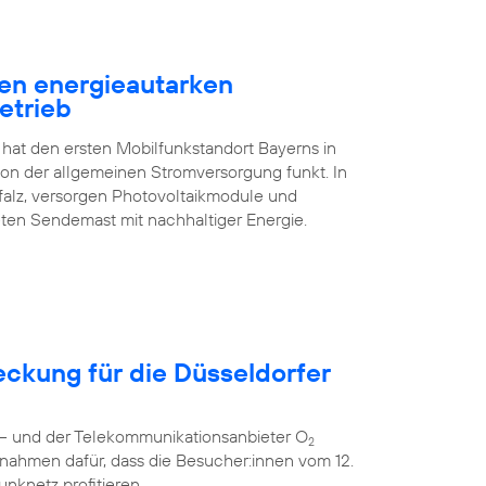
en energieautarken
etrieb
 hat den ersten Mobilfunkstandort Bayerns in
n der allgemeinen Stromversorgung funkt. In
falz, versorgen Photovoltaikmodule und
ten Sendemast mit nachhaltiger Energie.
eckung für die Düsseldorfer
r – und der Telekommunikationsanbieter O
2
nahmen dafür, dass die Besucher:innen vom 12.
unknetz profitieren.