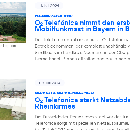
11. Juli 2024
WEISSER FLECK WEG:
O
Telefónica nimmt den erst
2
Mobilfunkmast in Bayern in B
Der Telekommunikationsanbieter O
Telefónica
2
Betrieb genommen, der komplett unabhängig vo
in Leppert
Sindlbach, im Landkreis Neumarkt in der Oberp
Biomethanol-Brennstoffzellen den neu errichte
09. Juli 2024
MEHR NETZ, MEHR KIRMESSPASS:
O
Telefónica stärkt Netzabd
2
Rheinkirmes
Die Düsseldorfer Rheinkirmes steht vor der Tü
Telefónica sorgt mit speziellen Netzausbaumaß
bis 21. Juli 2024 von einem erstklassigen Mobilf