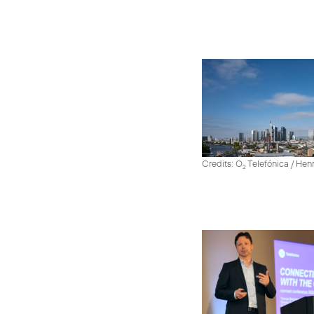
Credits: O
Telefónica / He
2