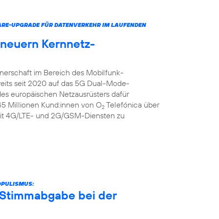
ARE-UPGRADE FÜR DATENVERKEHR IM LAUFENDEN
rneuern Kernnetz-
tnerschaft im Bereich des Mobilfunk-
reits seit 2020 auf das 5G Dual-Mode-
 des europäischen Netzausrüsters dafür
 45 Millionen Kund:innen von O
Telefónica über
2
it 4G/LTE- und 2G/GSM-Diensten zu
OPULISMUS:
r Stimmabgabe bei der