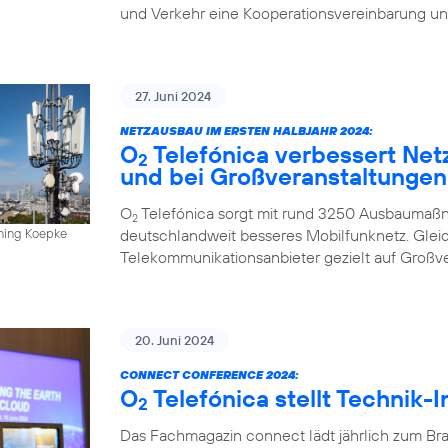
und Verkehr eine Kooperationsvereinbarung un
27. Juni 2024
NETZAUSBAU IM ERSTEN HALBJAHR 2024:
O
Telefónica verbessert Net
2
und bei Großveranstaltungen
O
Telefónica sorgt mit rund 3250 Ausbaumaßn
2
deutschlandweit besseres Mobilfunknetz. Gleich
nning Koepke
Telekommunikationsanbieter gezielt auf Großv
20. Juni 2024
CONNECT CONFERENCE 2024:
O
Telefónica stellt Technik-
2
Das Fachmagazin connect lädt jährlich zum Br