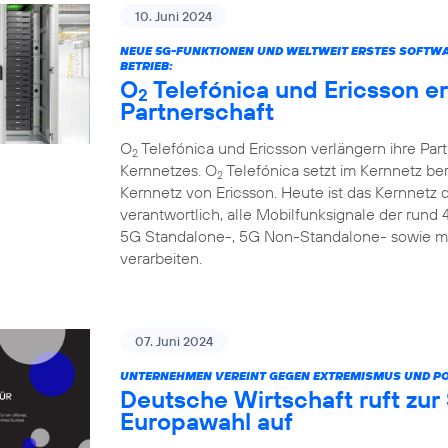
10. Juni 2024
NEUE 5G-FUNKTIONEN UND WELTWEIT ERSTES SOFTW
BETRIEB:
O
Telefónica und Ericsson e
2
Partnerschaft
O
Telefónica und Ericsson verlängern ihre Par
2
Kernnetzes. O
Telefónica setzt im Kernnetz be
2
Kernnetz von Ericsson. Heute ist das Kernnetz
verantwortlich, alle Mobilfunksignale der rund
5G Standalone-, 5G Non-Standalone- sowie m
verarbeiten.
07. Juni 2024
UNTERNEHMEN VEREINT GEGEN EXTREMISMUS UND P
Deutsche Wirtschaft ruft zu
Europawahl auf