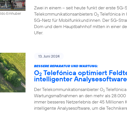
Zwei in einem – seit heute funkt der erste 5
Telekommunikationsanbieters O
Telefónica in K
 Udo Ernhuber
2
5G-Netz für Mobilfunkkund:innen. Der 5G-Str
Dom und dem Hauptbahnhof mitten in einer d
Ufer.
13. Juni 2024
BESSERE REPARATUR UND WARTUNG:
O
Telefónica optimiert Feldt
2
intelligenter Analysesoftware
Der Telekommunikationsanbieter O
Telefónica
2
Wartungsmaßnahmen an den mehr als 28.000 Mo
immer besseres Netzerlebnis der 45 Millionen
intelligente Analysesoftware, um die Technikere