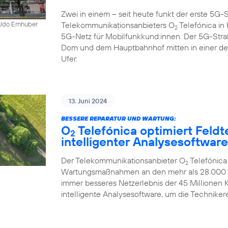
Zwei in einem – seit heute funkt der erste 5
Telekommunikationsanbieters O
Telefónica in K
 Udo Ernhuber
2
5G-Netz für Mobilfunkkund:innen. Der 5G-Str
Dom und dem Hauptbahnhof mitten in einer d
Ufer.
13. Juni 2024
BESSERE REPARATUR UND WARTUNG:
O
Telefónica optimiert Feldt
2
intelligenter Analysesoftware
Der Telekommunikationsanbieter O
Telefónica
2
Wartungsmaßnahmen an den mehr als 28.000 Mo
immer besseres Netzerlebnis der 45 Millionen
intelligente Analysesoftware, um die Technikere