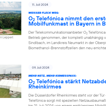
11. Juli 2024
WEISSER FLECK WEG:
O
Telefónica nimmt den erst
2
Mobilfunkmast in Bayern in B
Der Telekommunikationsanbieter O
Telefónica
2
Betrieb genommen, der komplett unabhängig vo
in Leppert
Sindlbach, im Landkreis Neumarkt in der Oberp
Biomethanol-Brennstoffzellen den neu errichte
09. Juli 2024
MEHR NETZ, MEHR KIRMESSPASS:
O
Telefónica stärkt Netzabd
2
Rheinkirmes
Die Düsseldorfer Rheinkirmes steht vor der Tü
Telefónica sorgt mit speziellen Netzausbaumaß
bis 21. Juli 2024 von einem erstklassigen Mobilf