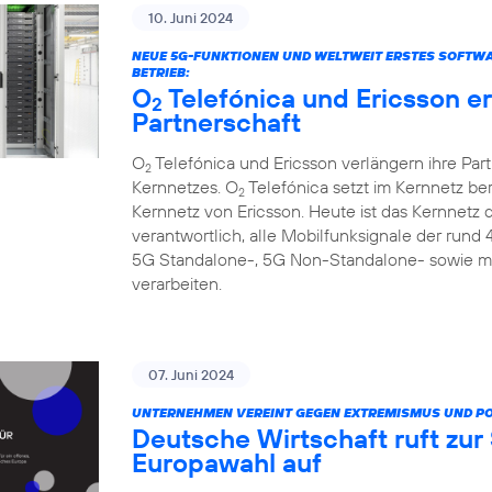
10. Juni 2024
NEUE 5G-FUNKTIONEN UND WELTWEIT ERSTES SOFTW
BETRIEB:
O
Telefónica und Ericsson e
2
Partnerschaft
O
Telefónica und Ericsson verlängern ihre Par
2
Kernnetzes. O
Telefónica setzt im Kernnetz be
2
Kernnetz von Ericsson. Heute ist das Kernnetz
verantwortlich, alle Mobilfunksignale der rund
5G Standalone-, 5G Non-Standalone- sowie m
verarbeiten.
07. Juni 2024
UNTERNEHMEN VEREINT GEGEN EXTREMISMUS UND P
Deutsche Wirtschaft ruft zu
Europawahl auf