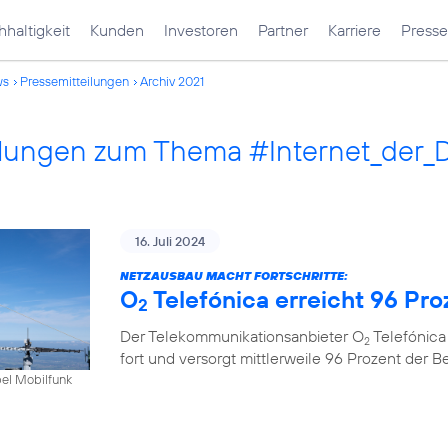
haltigkeit
Kunden
Investoren
Partner
Karriere
Presse
ws
Pressemitteilungen
Archiv 2021
ilungen zum Thema #Internet_der_
16. Juli 2024
NETZAUSBAU MACHT FORTSCHRITTE:
O
Telefónica erreicht 96 Pr
2
Der Telekommunikationsanbieter O
Telefónica
2
fort und versorgt mittlerweile 96 Prozent der 
bel Mobilfunk