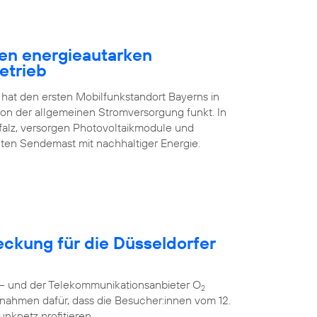
en energieautarken
etrieb
 hat den ersten Mobilfunkstandort Bayerns in
n der allgemeinen Stromversorgung funkt. In
falz, versorgen Photovoltaikmodule und
ten Sendemast mit nachhaltiger Energie.
eckung für die Düsseldorfer
r – und der Telekommunikationsanbieter O
2
nahmen dafür, dass die Besucher:innen vom 12.
unknetz profitieren.