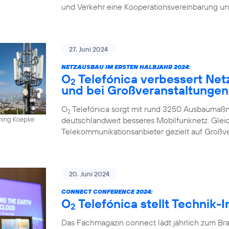
und Verkehr eine Kooperationsvereinbarung un
27. Juni 2024
NETZAUSBAU IM ERSTEN HALBJAHR 2024:
O
Telefónica verbessert Net
2
und bei Großveranstaltungen
O
Telefónica sorgt mit rund 3250 Ausbaumaßn
2
deutschlandweit besseres Mobilfunknetz. Gleich
nning Koepke
Telekommunikationsanbieter gezielt auf Großv
20. Juni 2024
CONNECT CONFERENCE 2024:
O
Telefónica stellt Technik-
2
Das Fachmagazin connect lädt jährlich zum Br