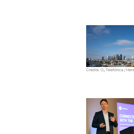
Credits: O
Telefónica / He
2