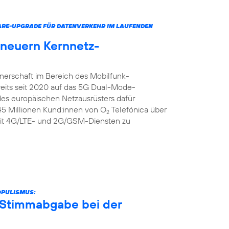
ARE-UPGRADE FÜR DATENVERKEHR IM LAUFENDEN
rneuern Kernnetz-
tnerschaft im Bereich des Mobilfunk-
reits seit 2020 auf das 5G Dual-Mode-
 des europäischen Netzausrüsters dafür
 45 Millionen Kund:innen von O
Telefónica über
2
it 4G/LTE- und 2G/GSM-Diensten zu
OPULISMUS:
r Stimmabgabe bei der