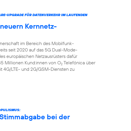
ARE-UPGRADE FÜR DATENVERKEHR IM LAUFENDEN
rneuern Kernnetz-
tnerschaft im Bereich des Mobilfunk-
reits seit 2020 auf das 5G Dual-Mode-
 des europäischen Netzausrüsters dafür
 45 Millionen Kund:innen von O
Telefónica über
2
it 4G/LTE- und 2G/GSM-Diensten zu
OPULISMUS:
r Stimmabgabe bei der