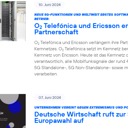
10. Juni 2024
NEUE 5G-FUNKTIONEN UND WELTWEIT ERSTES SOFTW
BETRIEB:
O
Telefónica und Ericsson e
2
Partnerschaft
O
Telefónica und Ericsson verlängern ihre Par
2
Kernnetzes. O
Telefónica setzt im Kernnetz be
2
Kernnetz von Ericsson. Heute ist das Kernnetz
verantwortlich, alle Mobilfunksignale der rund
5G Standalone-, 5G Non-Standalone- sowie m
verarbeiten.
07. Juni 2024
UNTERNEHMEN VEREINT GEGEN EXTREMISMUS UND P
Deutsche Wirtschaft ruft zu
Europawahl auf