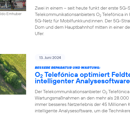
Zwei in einem – seit heute funkt der erste 5
Telekommunikationsanbieters O
Telefónica in K
 Udo Ernhuber
2
5G-Netz für Mobilfunkkund:innen. Der 5G-Str
Dom und dem Hauptbahnhof mitten in einer d
Ufer.
13. Juni 2024
BESSERE REPARATUR UND WARTUNG:
O
Telefónica optimiert Feldt
2
intelligenter Analysesoftware
Der Telekommunikationsanbieter O
Telefónica
2
Wartungsmaßnahmen an den mehr als 28.000 Mo
immer besseres Netzerlebnis der 45 Millionen
intelligente Analysesoftware, um die Technikere