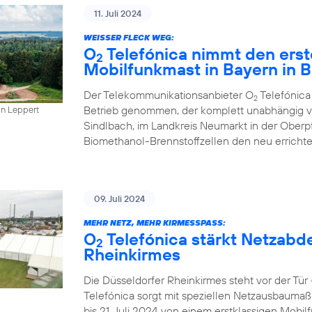
11. Juli 2024
WEISSER FLECK WEG:
O
Telefónica nimmt den erst
2
Mobilfunkmast in Bayern in B
Der Telekommunikationsanbieter O
Telefónica
2
Betrieb genommen, der komplett unabhängig vo
in Leppert
Sindlbach, im Landkreis Neumarkt in der Oberp
Biomethanol-Brennstoffzellen den neu errichte
09. Juli 2024
MEHR NETZ, MEHR KIRMESSPASS:
O
Telefónica stärkt Netzabd
2
Rheinkirmes
Die Düsseldorfer Rheinkirmes steht vor der Tü
Telefónica sorgt mit speziellen Netzausbaumaß
bis 21. Juli 2024 von einem erstklassigen Mobilf