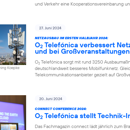
und Verkehr eine Kooperationsvereinbarung un
27. Juni 2024
NETZAUSBAU IM ERSTEN HALBJAHR 2024:
O
Telefónica verbessert Net
2
und bei Großveranstaltungen
O
Telefónica sorgt mit rund 3250 Ausbaumaßn
2
deutschlandweit besseres Mobilfunknetz. Gleich
nning Koepke
Telekommunikationsanbieter gezielt auf Großv
20. Juni 2024
CONNECT CONFERENCE 2024:
O
Telefónica stellt Technik-
2
Das Fachmagazin connect lädt jährlich zum Br