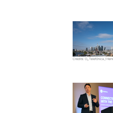
Credits: O
Telefónica / He
2