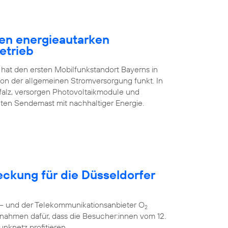
en energieautarken
etrieb
 hat den ersten Mobilfunkstandort Bayerns in
n der allgemeinen Stromversorgung funkt. In
falz, versorgen Photovoltaikmodule und
ten Sendemast mit nachhaltiger Energie.
eckung für die Düsseldorfer
r – und der Telekommunikationsanbieter O
2
nahmen dafür, dass die Besucher:innen vom 12.
unknetz profitieren.