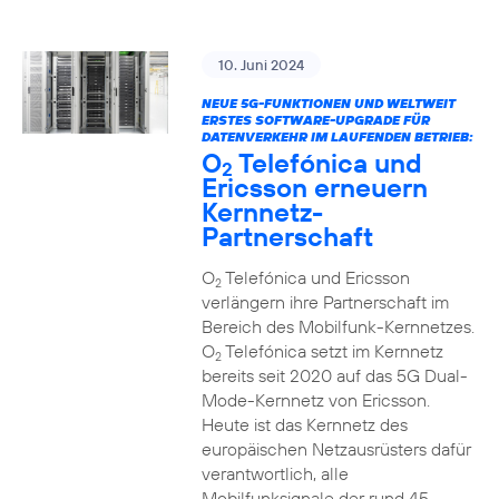
10. Juni 2024
NEUE 5G-FUNKTIONEN UND WELTWEIT
ERSTES SOFTWARE-UPGRADE FÜR
DATENVERKEHR IM LAUFENDEN BETRIEB:
O
Telefónica und
2
Ericsson erneuern
Kernnetz-
Partnerschaft
O
Telefónica und Ericsson
2
verlängern ihre Partnerschaft im
Bereich des Mobilfunk-Kernnetzes.
O
Telefónica setzt im Kernnetz
2
bereits seit 2020 auf das 5G Dual-
Mode-Kernnetz von Ericsson.
Heute ist das Kernnetz des
europäischen Netzausrüsters dafür
verantwortlich, alle
Mobilfunksignale der rund 45