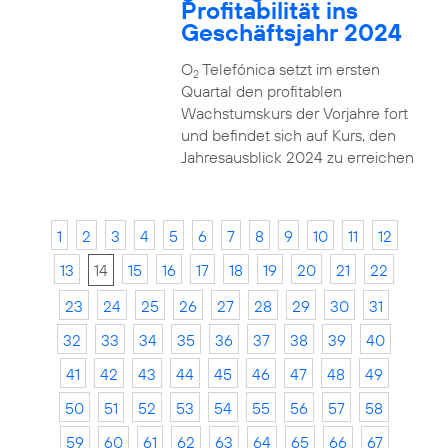
Profitabilität ins
Geschäftsjahr 2024
O
Telefónica setzt im ersten
2
Quartal den profitablen
Wachstumskurs der Vorjahre fort
und befindet sich auf Kurs, den
Jahresausblick 2024 zu erreichen
1
2
3
4
5
6
7
8
9
10
11
12
13
14
15
16
17
18
19
20
21
22
23
24
25
26
27
28
29
30
31
32
33
34
35
36
37
38
39
40
41
42
43
44
45
46
47
48
49
50
51
52
53
54
55
56
57
58
59
60
61
62
63
64
65
66
67