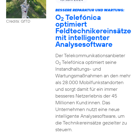
BESSERE REPARATUR UND WARTUNG:
O
Telefónica
2
Credits: GfTD
optimiert
Feldtechnikereinsätze
mit intelligenter
Analysesoftware
Der Telekommunikationsanbieter
O
Telefónica optimiert seine
2
Instandhaltungs- und
Wartungsmaßnahmen an den mehr
als 28.000 Mobilfunkstandorten
und sorgt damit für ein immer
besseres Netzerlebnis der 45
Millionen Kund:innen. Das
Unternehmen nutzt eine neue
intelligente Analysesoftware, um
die Technikereinsätze gezielter zu
steuern.