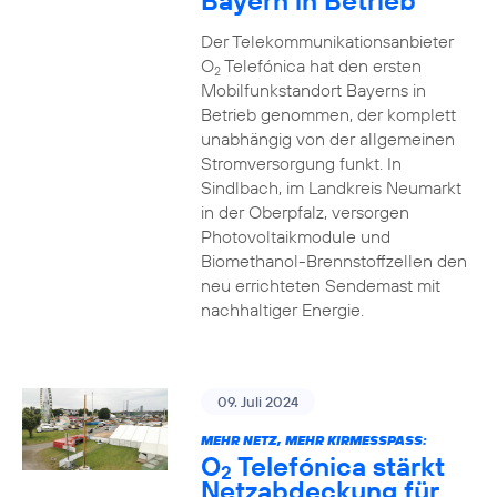
Bayern in Betrieb
Der Telekommunikationsanbieter
O
Telefónica hat den ersten
2
Mobilfunkstandort Bayerns in
Betrieb genommen, der komplett
unabhängig von der allgemeinen
Stromversorgung funkt. In
Sindlbach, im Landkreis Neumarkt
in der Oberpfalz, versorgen
Photovoltaikmodule und
Biomethanol-Brennstoffzellen den
neu errichteten Sendemast mit
nachhaltiger Energie.
09. Juli 2024
MEHR NETZ, MEHR KIRMESSPASS:
O
Telefónica stärkt
2
Netzabdeckung für