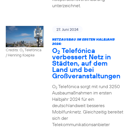
unterzeichnet.
27. Juni 2024
NETZAUSBAU IM ERSTEN HALBJAHR
2024:
O
Telefónica
Credits: O
Telefónica
2
2
verbessert Netz in
/ Henning Koepke
Städten, auf dem
Land und bei
Großveranstaltungen
O
Telefónica sorgt mit rund 3250
2
Ausbaumaßnahmen im ersten
Halbjahr 2024 für ein
deutschlandweit besseres
Mobilfunknetz. Gleichzeitig bereitet
sich der
Telekommunikationsanbieter