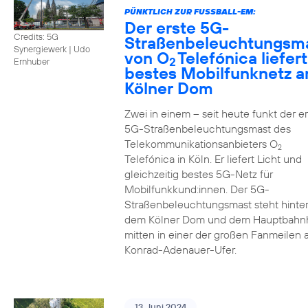
PÜNKTLICH ZUR FUSSBALL-EM:
Der erste 5G-
Credits: 5G
Straßenbeleuchtungsm
Synergiewerk | Udo
von O
Telefónica liefert
2
Ernhuber
bestes Mobilfunknetz 
Kölner Dom
Zwei in einem – seit heute funkt der er
5G-Straßenbeleuchtungsmast des
Telekommunikationsanbieters O
2
Telefónica in Köln. Er liefert Licht und
gleichzeitig bestes 5G-Netz für
Mobilfunkkund:innen. Der 5G-
Straßenbeleuchtungsmast steht hinte
dem Kölner Dom und dem Hauptbahn
mitten in einer der großen Fanmeilen
Konrad-Adenauer-Ufer.
13. Juni 2024