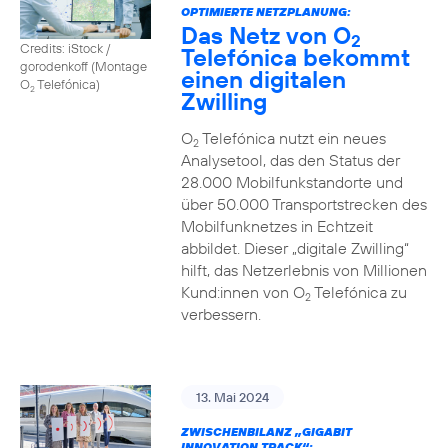
OPTIMIERTE NETZPLANUNG:
Das Netz von O
2
Credits: iStock /
Telefónica bekommt
gorodenkoff (Montage
einen digitalen
O
Telefónica)
2
Zwilling
O
Telefónica nutzt ein neues
2
Analysetool, das den Status der
28.000 Mobilfunkstandorte und
über 50.000 Transportstrecken des
Mobilfunknetzes in Echtzeit
abbildet. Dieser „digitale Zwilling“
hilft, das Netzerlebnis von Millionen
Kund:innen von O
Telefónica zu
2
verbessern.
13. Mai 2024
ZWISCHENBILANZ „GIGABIT
INNOVATION TRACK“: