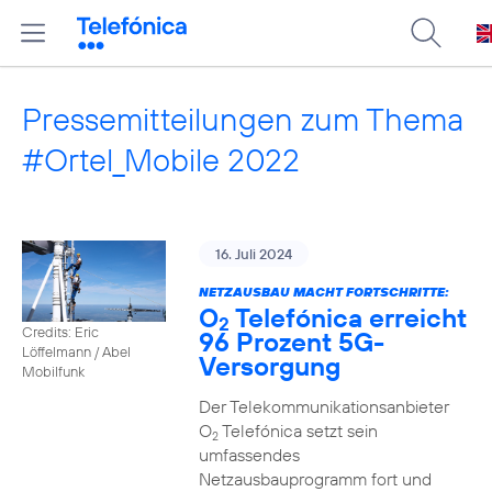
Pressemitteilungen zum Thema
#Ortel_Mobile 2022
16. Juli 2024
NETZAUSBAU MACHT FORTSCHRITTE:
O
Telefónica erreicht
2
Credits: Eric
96 Prozent 5G-
Löffelmann / Abel
Versorgung
Mobilfunk
Der Telekommunikationsanbieter
O
Telefónica setzt sein
2
umfassendes
Netzausbauprogramm fort und