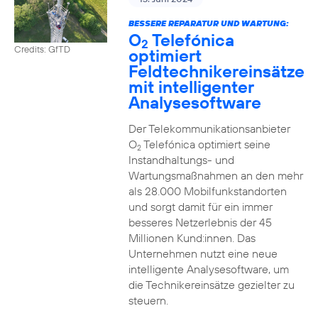
BESSERE REPARATUR UND WARTUNG:
O
Telefónica
2
Credits: GfTD
optimiert
Feldtechnikereinsätze
mit intelligenter
Analysesoftware
Der Telekommunikationsanbieter
O
Telefónica optimiert seine
2
Instandhaltungs- und
Wartungsmaßnahmen an den mehr
als 28.000 Mobilfunkstandorten
und sorgt damit für ein immer
besseres Netzerlebnis der 45
Millionen Kund:innen. Das
Unternehmen nutzt eine neue
intelligente Analysesoftware, um
die Technikereinsätze gezielter zu
steuern.