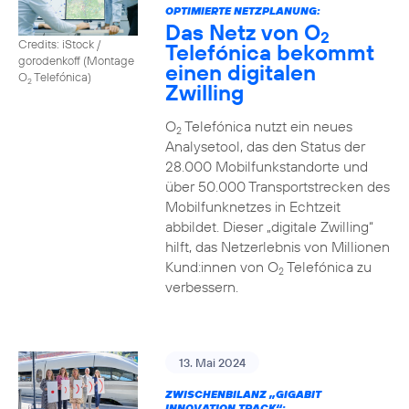
OPTIMIERTE NETZPLANUNG:
Das Netz von O
2
Credits: iStock /
Telefónica bekommt
gorodenkoff (Montage
einen digitalen
O
Telefónica)
2
Zwilling
O
Telefónica nutzt ein neues
2
Analysetool, das den Status der
28.000 Mobilfunkstandorte und
über 50.000 Transportstrecken des
Mobilfunknetzes in Echtzeit
abbildet. Dieser „digitale Zwilling“
hilft, das Netzerlebnis von Millionen
Kund:innen von O
Telefónica zu
2
verbessern.
13. Mai 2024
ZWISCHENBILANZ „GIGABIT
INNOVATION TRACK“: