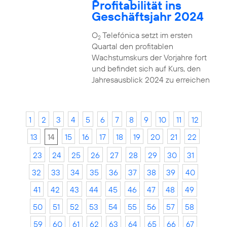
Profitabilität ins
Geschäftsjahr 2024
O
Telefónica setzt im ersten
2
Quartal den profitablen
Wachstumskurs der Vorjahre fort
und befindet sich auf Kurs, den
Jahresausblick 2024 zu erreichen
1
2
3
4
5
6
7
8
9
10
11
12
13
14
15
16
17
18
19
20
21
22
23
24
25
26
27
28
29
30
31
32
33
34
35
36
37
38
39
40
41
42
43
44
45
46
47
48
49
50
51
52
53
54
55
56
57
58
59
60
61
62
63
64
65
66
67