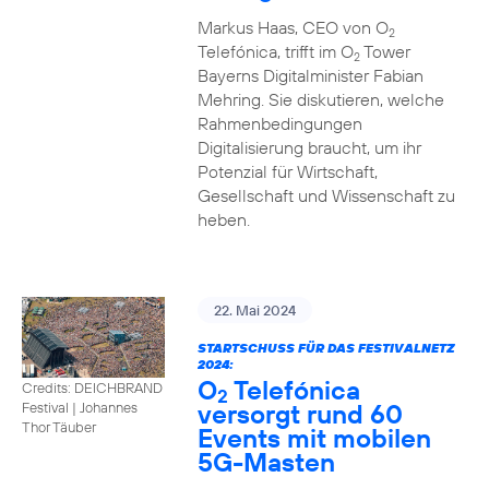
Markus Haas, CEO von O
2
Telefónica, trifft im O
Tower
2
Bayerns Digitalminister Fabian
Mehring. Sie diskutieren, welche
Rahmenbedingungen
Digitalisierung braucht, um ihr
Potenzial für Wirtschaft,
Gesellschaft und Wissenschaft zu
heben.
22. Mai 2024
STARTSCHUSS FÜR DAS FESTIVALNETZ
2024:
O
Telefónica
Credits: DEICHBRAND
2
versorgt rund 60
Festival | Johannes
Thor Täuber
Events mit mobilen
5G-Masten