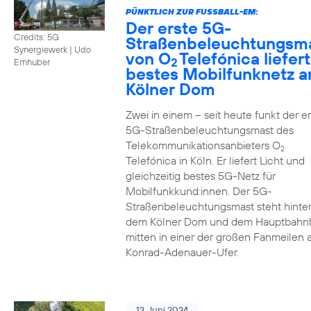
PÜNKTLICH ZUR FUSSBALL-EM:
Der erste 5G-
Credits: 5G
Straßenbeleuchtungsm
Synergiewerk | Udo
von O
Telefónica liefert
2
Ernhuber
bestes Mobilfunknetz 
Kölner Dom
Zwei in einem – seit heute funkt der er
5G-Straßenbeleuchtungsmast des
Telekommunikationsanbieters O
2
Telefónica in Köln. Er liefert Licht und
gleichzeitig bestes 5G-Netz für
Mobilfunkkund:innen. Der 5G-
Straßenbeleuchtungsmast steht hinte
dem Kölner Dom und dem Hauptbahn
mitten in einer der großen Fanmeilen
Konrad-Adenauer-Ufer.
13. Juni 2024