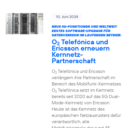
10. Juni 2024
NEUE 5G-FUNKTIONEN UND WELTWEIT
ERSTES SOFTWARE-UPGRADE FÜR
DATENVERKEHR IM LAUFENDEN BETRIEB:
O
Telefónica und
2
Ericsson erneuern
Kernnetz-
Partnerschaft
O
Telefónica und Ericsson
2
verlängern ihre Partnerschaft im
Bereich des Mobilfunk-Kernnetzes.
O
Telefónica setzt im Kernnetz
2
bereits seit 2020 auf das 5G Dual-
Mode-Kernnetz von Ericsson.
Heute ist das Kernnetz des
europäischen Netzausrüsters dafür
verantwortlich, alle
Mobilfunksignale der rund 45