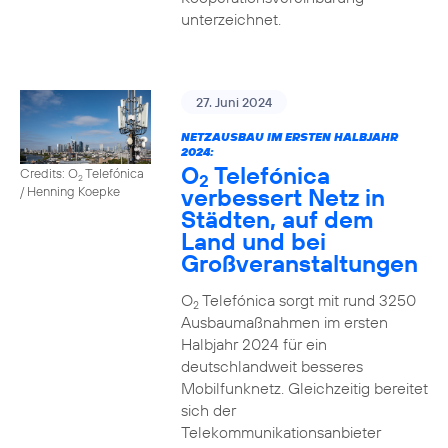
unterzeichnet.
27. Juni 2024
NETZAUSBAU IM ERSTEN HALBJAHR
2024:
O
Telefónica
Credits: O
Telefónica
2
2
verbessert Netz in
/ Henning Koepke
Städten, auf dem
Land und bei
Großveranstaltungen
O
Telefónica sorgt mit rund 3250
2
Ausbaumaßnahmen im ersten
Halbjahr 2024 für ein
deutschlandweit besseres
Mobilfunknetz. Gleichzeitig bereitet
sich der
Telekommunikationsanbieter