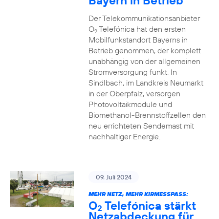
Bayern in Betrieb
Der Telekommunikationsanbieter
O
Telefónica hat den ersten
2
Mobilfunkstandort Bayerns in
Betrieb genommen, der komplett
unabhängig von der allgemeinen
Stromversorgung funkt. In
Sindlbach, im Landkreis Neumarkt
in der Oberpfalz, versorgen
Photovoltaikmodule und
Biomethanol-Brennstoffzellen den
neu errichteten Sendemast mit
nachhaltiger Energie.
09. Juli 2024
MEHR NETZ, MEHR KIRMESSPASS:
O
Telefónica stärkt
2
Netzabdeckung für