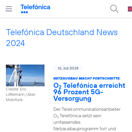
Telefónica Deutschland News
2024
16. Juli 2024
NETZAUSBAU MACHT FORTSCHRITTE:
O
Telefónica erreicht
2
Credits: Eric
96 Prozent 5G-
Löffelmann / Abel
Versorgung
Mobilfunk
Der Telekommunikationsanbieter
O
Telefónica setzt sein
2
umfassendes
Netzausbauprogramm fort und