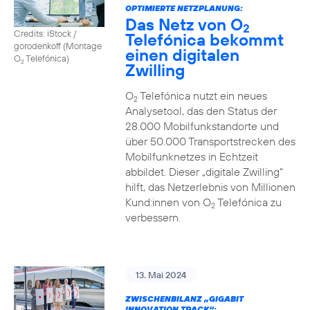
OPTIMIERTE NETZPLANUNG:
Das Netz von O
2
Credits: iStock /
Telefónica bekommt
gorodenkoff (Montage
einen digitalen
O
Telefónica)
2
Zwilling
O
Telefónica nutzt ein neues
2
Analysetool, das den Status der
28.000 Mobilfunkstandorte und
über 50.000 Transportstrecken des
Mobilfunknetzes in Echtzeit
abbildet. Dieser „digitale Zwilling“
hilft, das Netzerlebnis von Millionen
Kund:innen von O
Telefónica zu
2
verbessern.
13. Mai 2024
ZWISCHENBILANZ „GIGABIT
INNOVATION TRACK“: