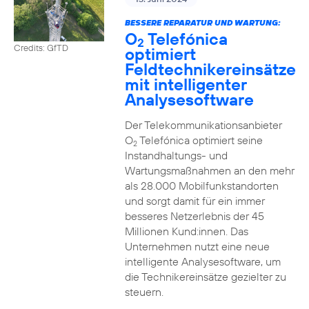
BESSERE REPARATUR UND WARTUNG:
O
Telefónica
2
Credits: GfTD
optimiert
Feldtechnikereinsätze
mit intelligenter
Analysesoftware
Der Telekommunikationsanbieter
O
Telefónica optimiert seine
2
Instandhaltungs- und
Wartungsmaßnahmen an den mehr
als 28.000 Mobilfunkstandorten
und sorgt damit für ein immer
besseres Netzerlebnis der 45
Millionen Kund:innen. Das
Unternehmen nutzt eine neue
intelligente Analysesoftware, um
die Technikereinsätze gezielter zu
steuern.