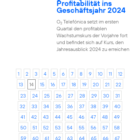
Profitabilität ins
Geschäftsjahr 2024
O
Telefónica setzt im ersten
2
Quartal den profitablen
Wachstumskurs der Vorjahre fort
und befindet sich auf Kurs, den
Jahresausblick 2024 zu erreichen
1
2
3
4
5
6
7
8
9
10
11
12
13
14
15
16
17
18
19
20
21
22
23
24
25
26
27
28
29
30
31
32
33
34
35
36
37
38
39
40
41
42
43
44
45
46
47
48
49
50
51
52
53
54
55
56
57
58
59
60
61
62
63
64
65
66
67