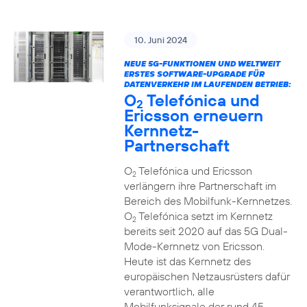
10. Juni 2024
NEUE 5G-FUNKTIONEN UND WELTWEIT
ERSTES SOFTWARE-UPGRADE FÜR
DATENVERKEHR IM LAUFENDEN BETRIEB:
O
Telefónica und
2
Ericsson erneuern
Kernnetz-
Partnerschaft
O
Telefónica und Ericsson
2
verlängern ihre Partnerschaft im
Bereich des Mobilfunk-Kernnetzes.
O
Telefónica setzt im Kernnetz
2
bereits seit 2020 auf das 5G Dual-
Mode-Kernnetz von Ericsson.
Heute ist das Kernnetz des
europäischen Netzausrüsters dafür
verantwortlich, alle
Mobilfunksignale der rund 45