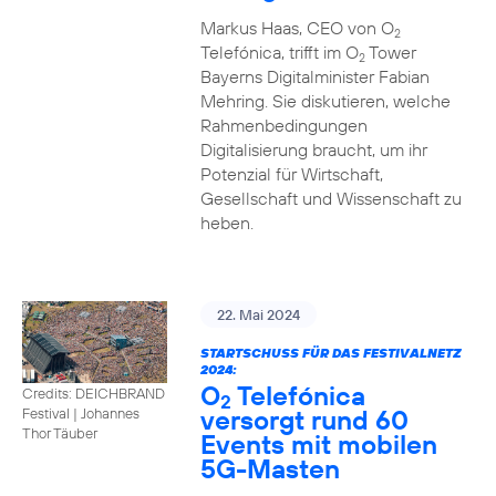
Markus Haas, CEO von O
2
Telefónica, trifft im O
Tower
2
Bayerns Digitalminister Fabian
Mehring. Sie diskutieren, welche
Rahmenbedingungen
Digitalisierung braucht, um ihr
Potenzial für Wirtschaft,
Gesellschaft und Wissenschaft zu
heben.
22. Mai 2024
STARTSCHUSS FÜR DAS FESTIVALNETZ
2024:
O
Telefónica
Credits: DEICHBRAND
2
versorgt rund 60
Festival | Johannes
Thor Täuber
Events mit mobilen
5G-Masten