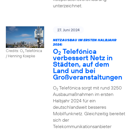
unterzeichnet.
27. Juni 2024
NETZAUSBAU IM ERSTEN HALBJAHR
2024:
O
Telefónica
Credits: O
Telefónica
2
2
verbessert Netz in
/ Henning Koepke
Städten, auf dem
Land und bei
Großveranstaltungen
O
Telefónica sorgt mit rund 3250
2
Ausbaumaßnahmen im ersten
Halbjahr 2024 für ein
deutschlandweit besseres
Mobilfunknetz. Gleichzeitig bereitet
sich der
Telekommunikationsanbieter