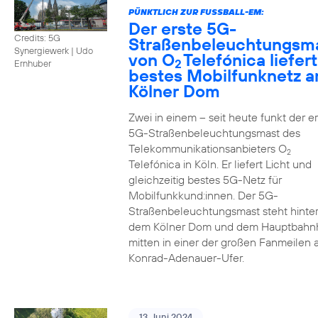
PÜNKTLICH ZUR FUSSBALL-EM:
Der erste 5G-
Credits: 5G
Straßenbeleuchtungsm
Synergiewerk | Udo
von O
Telefónica liefert
2
Ernhuber
bestes Mobilfunknetz 
Kölner Dom
Zwei in einem – seit heute funkt der er
5G-Straßenbeleuchtungsmast des
Telekommunikationsanbieters O
2
Telefónica in Köln. Er liefert Licht und
gleichzeitig bestes 5G-Netz für
Mobilfunkkund:innen. Der 5G-
Straßenbeleuchtungsmast steht hinte
dem Kölner Dom und dem Hauptbahn
mitten in einer der großen Fanmeilen
Konrad-Adenauer-Ufer.
13. Juni 2024