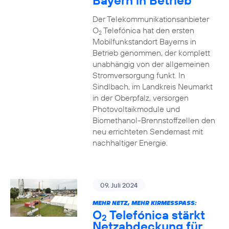
Bayern in Betrieb
Der Telekommunikationsanbieter
O
Telefónica hat den ersten
2
Mobilfunkstandort Bayerns in
Betrieb genommen, der komplett
unabhängig von der allgemeinen
Stromversorgung funkt. In
Sindlbach, im Landkreis Neumarkt
in der Oberpfalz, versorgen
Photovoltaikmodule und
Biomethanol-Brennstoffzellen den
neu errichteten Sendemast mit
nachhaltiger Energie.
09. Juli 2024
MEHR NETZ, MEHR KIRMESSPASS:
O
Telefónica stärkt
2
Netzabdeckung für