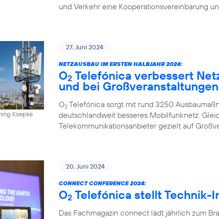
und Verkehr eine Kooperationsvereinbarung un
27. Juni 2024
NETZAUSBAU IM ERSTEN HALBJAHR 2024:
O
Telefónica verbessert Net
2
und bei Großveranstaltungen
O
Telefónica sorgt mit rund 3250 Ausbaumaßn
2
deutschlandweit besseres Mobilfunknetz. Gleich
nning Koepke
Telekommunikationsanbieter gezielt auf Großv
20. Juni 2024
CONNECT CONFERENCE 2024:
O
Telefónica stellt Technik-
2
Das Fachmagazin connect lädt jährlich zum Br