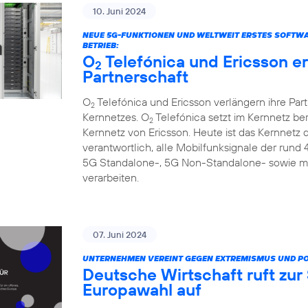
10. Juni 2024
NEUE 5G-FUNKTIONEN UND WELTWEIT ERSTES SOFTW
BETRIEB:
O
Telefónica und Ericsson e
2
Partnerschaft
O
Telefónica und Ericsson verlängern ihre Par
2
Kernnetzes. O
Telefónica setzt im Kernnetz be
2
Kernnetz von Ericsson. Heute ist das Kernnetz
verantwortlich, alle Mobilfunksignale der rund
5G Standalone-, 5G Non-Standalone- sowie m
verarbeiten.
07. Juni 2024
UNTERNEHMEN VEREINT GEGEN EXTREMISMUS UND P
Deutsche Wirtschaft ruft zu
Europawahl auf