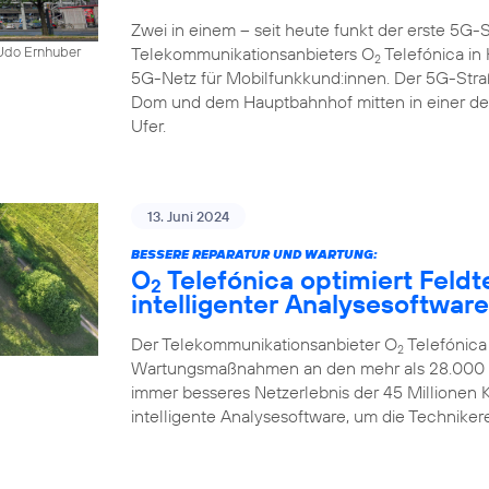
Zwei in einem – seit heute funkt der erste 5
Telekommunikationsanbieters O
Telefónica in K
 Udo Ernhuber
2
5G-Netz für Mobilfunkkund:innen. Der 5G-Str
Dom und dem Hauptbahnhof mitten in einer d
Ufer.
13. Juni 2024
BESSERE REPARATUR UND WARTUNG:
O
Telefónica optimiert Feldt
2
intelligenter Analysesoftware
Der Telekommunikationsanbieter O
Telefónica
2
Wartungsmaßnahmen an den mehr als 28.000 Mo
immer besseres Netzerlebnis der 45 Millionen
intelligente Analysesoftware, um die Technikere