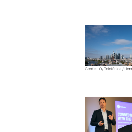
Credits: O
Telefónica / He
2