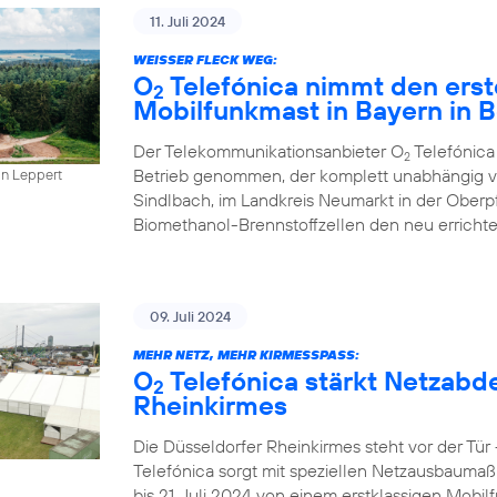
11. Juli 2024
WEISSER FLECK WEG:
O
Telefónica nimmt den erst
2
Mobilfunkmast in Bayern in B
Der Telekommunikationsanbieter O
Telefónica
2
Betrieb genommen, der komplett unabhängig vo
in Leppert
Sindlbach, im Landkreis Neumarkt in der Oberp
Biomethanol-Brennstoffzellen den neu errichte
09. Juli 2024
MEHR NETZ, MEHR KIRMESSPASS:
O
Telefónica stärkt Netzabd
2
Rheinkirmes
Die Düsseldorfer Rheinkirmes steht vor der Tü
Telefónica sorgt mit speziellen Netzausbaumaß
bis 21. Juli 2024 von einem erstklassigen Mobilf