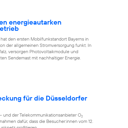
en energieautarken
etrieb
 hat den ersten Mobilfunkstandort Bayerns in
n der allgemeinen Stromversorgung funkt. In
falz, versorgen Photovoltaikmodule und
ten Sendemast mit nachhaltiger Energie.
eckung für die Düsseldorfer
r – und der Telekommunikationsanbieter O
2
nahmen dafür, dass die Besucher:innen vom 12.
unknetz profitieren.