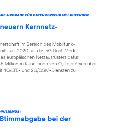
ARE-UPGRADE FÜR DATENVERKEHR IM LAUFENDEN
rneuern Kernnetz-
tnerschaft im Bereich des Mobilfunk-
reits seit 2020 auf das 5G Dual-Mode-
 des europäischen Netzausrüsters dafür
 45 Millionen Kund:innen von O
Telefónica über
2
it 4G/LTE- und 2G/GSM-Diensten zu
OPULISMUS:
r Stimmabgabe bei der