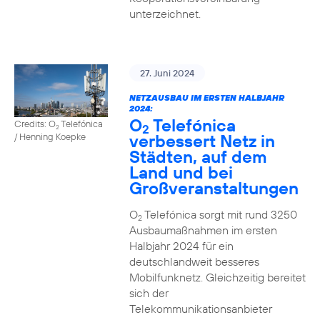
unterzeichnet.
27. Juni 2024
NETZAUSBAU IM ERSTEN HALBJAHR
2024:
O
Telefónica
Credits: O
Telefónica
2
2
verbessert Netz in
/ Henning Koepke
Städten, auf dem
Land und bei
Großveranstaltungen
O
Telefónica sorgt mit rund 3250
2
Ausbaumaßnahmen im ersten
Halbjahr 2024 für ein
deutschlandweit besseres
Mobilfunknetz. Gleichzeitig bereitet
sich der
Telekommunikationsanbieter