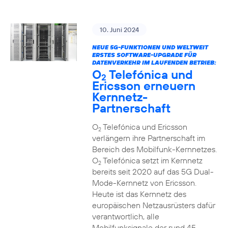
10. Juni 2024
NEUE 5G-FUNKTIONEN UND WELTWEIT
ERSTES SOFTWARE-UPGRADE FÜR
DATENVERKEHR IM LAUFENDEN BETRIEB:
O
Telefónica und
2
Ericsson erneuern
Kernnetz-
Partnerschaft
O
Telefónica und Ericsson
2
verlängern ihre Partnerschaft im
Bereich des Mobilfunk-Kernnetzes.
O
Telefónica setzt im Kernnetz
2
bereits seit 2020 auf das 5G Dual-
Mode-Kernnetz von Ericsson.
Heute ist das Kernnetz des
europäischen Netzausrüsters dafür
verantwortlich, alle
Mobilfunksignale der rund 45