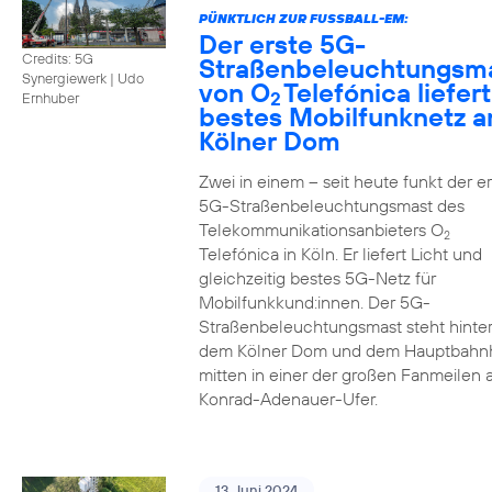
PÜNKTLICH ZUR FUSSBALL-EM:
Der erste 5G-
Credits: 5G
Straßenbeleuchtungsm
Synergiewerk | Udo
von O
Telefónica liefert
2
Ernhuber
bestes Mobilfunknetz 
Kölner Dom
Zwei in einem – seit heute funkt der er
5G-Straßenbeleuchtungsmast des
Telekommunikationsanbieters O
2
Telefónica in Köln. Er liefert Licht und
gleichzeitig bestes 5G-Netz für
Mobilfunkkund:innen. Der 5G-
Straßenbeleuchtungsmast steht hinte
dem Kölner Dom und dem Hauptbahn
mitten in einer der großen Fanmeilen
Konrad-Adenauer-Ufer.
13. Juni 2024