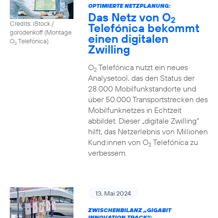
OPTIMIERTE NETZPLANUNG:
Das Netz von O
2
Credits: iStock /
Telefónica bekommt
gorodenkoff (Montage
einen digitalen
O
Telefónica)
2
Zwilling
O
Telefónica nutzt ein neues
2
Analysetool, das den Status der
28.000 Mobilfunkstandorte und
über 50.000 Transportstrecken des
Mobilfunknetzes in Echtzeit
abbildet. Dieser „digitale Zwilling“
hilft, das Netzerlebnis von Millionen
Kund:innen von O
Telefónica zu
2
verbessern.
13. Mai 2024
ZWISCHENBILANZ „GIGABIT
INNOVATION TRACK“: