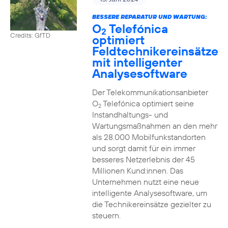
BESSERE REPARATUR UND WARTUNG:
O
Telefónica
2
Credits: GfTD
optimiert
Feldtechnikereinsätze
mit intelligenter
Analysesoftware
Der Telekommunikationsanbieter
O
Telefónica optimiert seine
2
Instandhaltungs- und
Wartungsmaßnahmen an den mehr
als 28.000 Mobilfunkstandorten
und sorgt damit für ein immer
besseres Netzerlebnis der 45
Millionen Kund:innen. Das
Unternehmen nutzt eine neue
intelligente Analysesoftware, um
die Technikereinsätze gezielter zu
steuern.