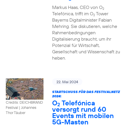
Markus Haas, CEO von O
2
Telefónica, trifft im O
Tower
2
Bayerns Digitalminister Fabian
Mehring. Sie diskutieren, welche
Rahmenbedingungen
Digitalisierung braucht, um ihr
Potenzial für Wirtschaft,
Gesellschaft und Wissenschaft zu
heben.
22. Mai 2024
STARTSCHUSS FÜR DAS FESTIVALNETZ
2024:
O
Telefónica
Credits: DEICHBRAND
2
versorgt rund 60
Festival | Johannes
Thor Täuber
Events mit mobilen
5G-Masten