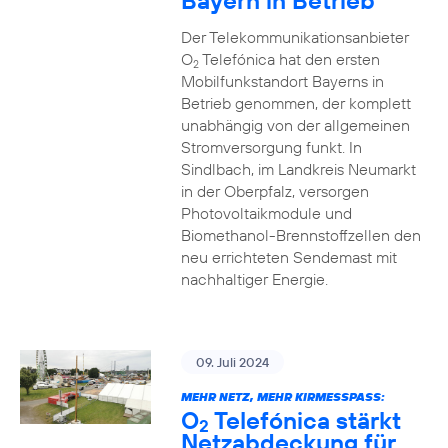
Bayern in Betrieb
Der Telekommunikationsanbieter
O
Telefónica hat den ersten
2
Mobilfunkstandort Bayerns in
Betrieb genommen, der komplett
unabhängig von der allgemeinen
Stromversorgung funkt. In
Sindlbach, im Landkreis Neumarkt
in der Oberpfalz, versorgen
Photovoltaikmodule und
Biomethanol-Brennstoffzellen den
neu errichteten Sendemast mit
nachhaltiger Energie.
09. Juli 2024
MEHR NETZ, MEHR KIRMESSPASS:
O
Telefónica stärkt
2
Netzabdeckung für