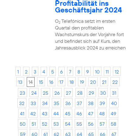
Profitabilität ins
Geschäftsjahr 2024
O
Telefónica setzt im ersten
2
Quartal den profitablen
Wachstumskurs der Vorjahre fort
und befindet sich auf Kurs, den
Jahresausblick 2024 zu erreichen
1
2
3
4
5
6
7
8
9
10
11
12
13
14
15
16
17
18
19
20
21
22
23
24
25
26
27
28
29
30
31
32
33
34
35
36
37
38
39
40
41
42
43
44
45
46
47
48
49
50
51
52
53
54
55
56
57
58
59
60
61
62
63
64
65
66
67