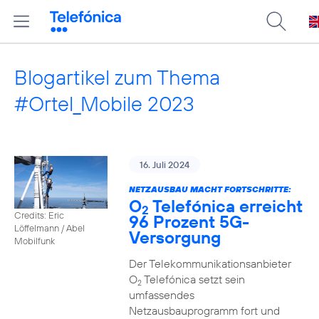
Blogartikel zum Thema
#Ortel_Mobile 2023
16. Juli 2024
NETZAUSBAU MACHT FORTSCHRITTE:
O
Telefónica erreicht
2
Credits: Eric
96 Prozent 5G-
Löffelmann / Abel
Versorgung
Mobilfunk
Der Telekommunikationsanbieter
O
Telefónica setzt sein
2
umfassendes
Netzausbauprogramm fort und