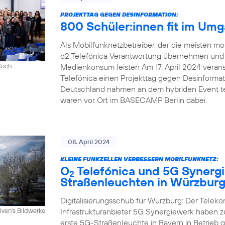
PROJEKTTAG GEGEN DESINFORMATION:
800 Schüler:innen fit im Um
Als Mobilfunknetzbetreiber, der die meisten mob
o2 Telefónica Verantwortung übernehmen und e
Medienkonsum leisten Am 17. April 2024 veranst
Koch
Telefónica einen Projekttag gegen Desinforma
Deutschland nahmen an dem hybriden Event tei
waren vor Ort im BASECAMP Berlin dabei.
08. April 2024
KLEINE FUNKZELLEN VERBESSERN MOBILFUNKNETZ:
O
Telefónica und 5G Synergi
2
Straßenleuchten in Würzbur
Digitalisierungsschub für Würzburg: Der Telek
Infrastrukturanbieter 5G Synergiewerk haben
Sven's Bildwerke
erste 5G-Straßenleuchte in Bayern in Betrieb