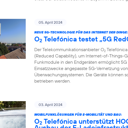
05. April 2024
NEUE 5G-TECHNOLOGIE FÜR DAS INTERNET DER DINGE:
O
Telefónica testet „5G Re
2
Der Telekommunikationsanbieter O
Telefónica
2
(Reduced Capability), um Internet-of-Things-G
Funkmodule in den Endgeräten ermöglicht 5G R
Einsatzzwecke angepasste 5G-Vernetzung von 
Überwachungssystemen. Die Geräte können so gü
betrieben werden.
03. April 2024
MOBILFUNKLÖSUNGEN FÜR E-MOBILITÄT UND BAU:
O
Telefónica unterstützt H
2
Ausbau der E-Ladeinfrastruk