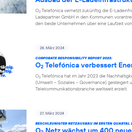
O
Telefónica vernetzt zukünftig die E-Ladeinf
2
Ladepartner GmbH in den Kommunen vorantreibt
den beide Unternehmen über eine Laufzeit von
28. März 2024
CORPORATE RESPONSIBILITY REPORT 2023:
O
Telefónica verbessert Ener
2
O
Telefónica hat im Jahr 2023 die Nachhaltigk
2
(Umwelt – Soziales – Governance) gesteigert 
Telekommunikationsbranche weltweit erzielt.
27. März 2024
BESCHLEUNIGTER NETZAUSBAU IM ERSTEN QUARTAL 2
O
Netz wächst um 400 neue
2