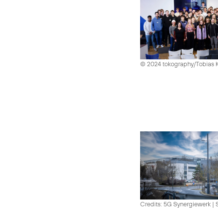
© 2024 tokography/Tobias 
Credits: 5G Synergiewerk | 