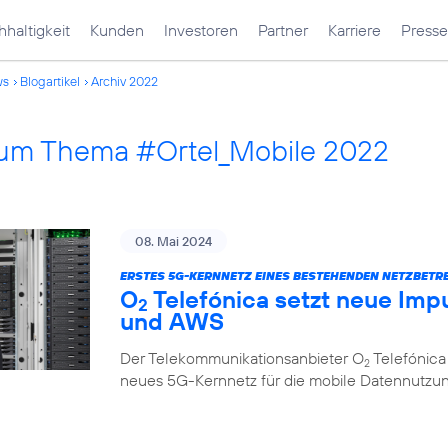
haltigkeit
Kunden
Investoren
Partner
Karriere
Presse
ws
Blogartikel
Archiv 2022
 zum Thema #Ortel_Mobile 2022
08. Mai 2024
ERSTES 5G-KERNNETZ EINES BESTEHENDEN NETZBETRE
O
Telefónica setzt neue Impu
2
und AWS
Der Telekommunikationsanbieter O
Telefónica
2
neues 5G-Kernnetz für die mobile Datennutzung, 