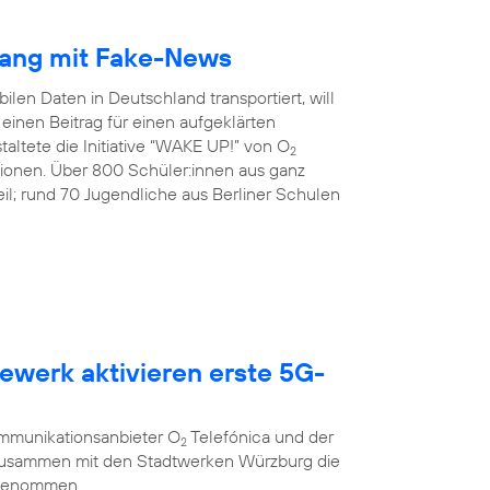
gang mit Fake-News
ilen Daten in Deutschland transportiert, will
inen Beitrag für einen aufgeklärten
altete die Initiative “WAKE UP!” von O
2
tionen. Über 800 Schüler:innen aus ganz
l; rund 70 Jugendliche aus Berliner Schulen
ewerk aktivieren erste 5G-
g
ommunikationsanbieter O
Telefónica und der
2
 zusammen mit den Stadtwerken Würzburg die
 genommen.