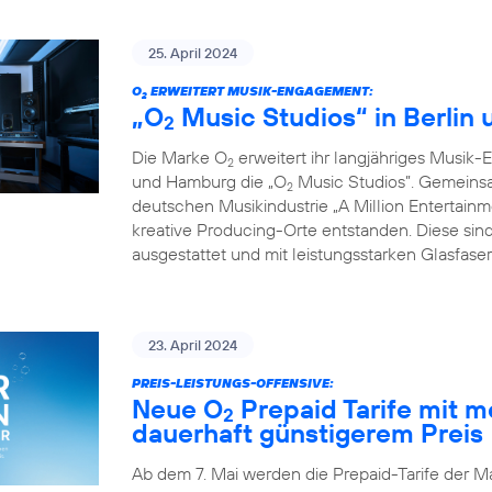
25. April 2024
O
ERWEITERT MUSIK-ENGAGEMENT:
2
„O
Music Studios“ in Berlin
2
Die Marke O
erweitert ihr langjähriges Musik-
2
und Hamburg die „O
Music Studios”. Gemeins
2
deutschen Musikindustrie „A Million Entertainm
kreative Producing-Orte entstanden. Diese sind
ausgestattet und mit leistungsstarken Glasfas
23. April 2024
PREIS-LEISTUNGS-OFFENSIVE:
Neue O
Prepaid Tarife mit 
2
dauerhaft günstigerem Preis
Ab dem 7. Mai werden die Prepaid-Tarife der M