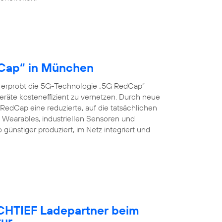
dCap“ in München
 erprobt die 5G-Technologie „5G RedCap“
eräte kosteneffizient zu vernetzen. Durch neue
edCap eine reduzierte, auf die tatsächlichen
Wearables, industriellen Sensoren und
nstiger produziert, im Netz integriert und
OCHTIEF Ladepartner beim
tur