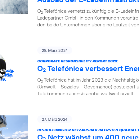
O
Telefónica vernetzt zukünftig die E-Ladeinf
2
Ladepartner GmbH in den Kommunen vorantreibt
den beide Unternehmen über eine Laufzeit von
28. März 2024
CORPORATE RESPONSIBILITY REPORT 2023:
O
Telefónica verbessert Ener
2
O
Telefónica hat im Jahr 2023 die Nachhaltigk
2
(Umwelt – Soziales – Governance) gesteigert 
Telekommunikationsbranche weltweit erzielt.
27. März 2024
BESCHLEUNIGTER NETZAUSBAU IM ERSTEN QUARTAL 2
O
Netz wächst um 400 neue
2