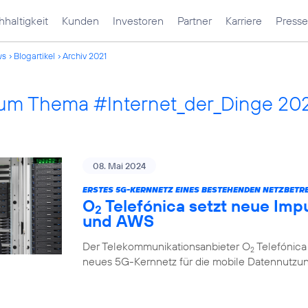
haltigkeit
Kunden
Investoren
Partner
Karriere
Presse
ws
Blogartikel
Archiv 2021
 zum Thema #Internet_der_Dinge 20
08. Mai 2024
ERSTES 5G-KERNNETZ EINES BESTEHENDEN NETZBETRE
O
Telefónica setzt neue Impu
2
und AWS
Der Telekommunikationsanbieter O
Telefónica
2
neues 5G-Kernnetz für die mobile Datennutzung, 