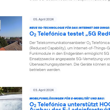
05. April 2024
NEUE 5G-TECHNOLOGIE FÜR DAS INTERNET DER DINGE:
O
Telefónica testet „5G Re
2
Der Telekommunikationsanbieter O
Telefónica
2
(Reduced Capability), um Internet-of-Things-G
Funkmodule in den Endgeräten ermöglicht 5G R
Einsatzzwecke angepasste 5G-Vernetzung von 
Überwachungssystemen. Die Geräte können so gü
betrieben werden.
03. April 2024
MOBILFUNKLÖSUNGEN FÜR E-MOBILITÄT UND BAU:
O
Telefónica unterstützt H
2
Ausbau der E-Ladeinfrastruk