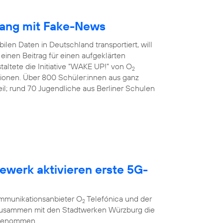
gang mit Fake-News
ilen Daten in Deutschland transportiert, will
inen Beitrag für einen aufgeklärten
altete die Initiative “WAKE UP!” von O
2
tionen. Über 800 Schüler:innen aus ganz
l; rund 70 Jugendliche aus Berliner Schulen
ewerk aktivieren erste 5G-
g
ommunikationsanbieter O
Telefónica und der
2
 zusammen mit den Stadtwerken Würzburg die
 genommen.