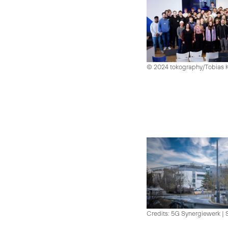
© 2024 tokography/Tobias 
Credits: 5G Synergiewerk | 