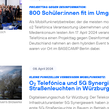
PROJEKTTAG GEGEN DESINFORMATION:
800 Schüler:innen fit im Um
Als Mobilfunknetzbetreiber, der die meisten mob
o2 Telefónica Verantwortung übernehmen und e
Medienkonsum leisten Am 17. April 2024 veranst
Koch
Telefónica einen Projekttag gegen Desinforma
Deutschland nahmen an dem hybriden Event tei
waren vor Ort im BASECAMP Berlin dabei.
08. April 2024
KLEINE FUNKZELLEN VERBESSERN MOBILFUNKNETZ:
O
Telefónica und 5G Synergi
2
Straßenleuchten in Würzbur
Digitalisierungsschub für Würzburg: Der Telek
Infrastrukturanbieter 5G Synergiewerk haben
Sven's Bildwerke
erste 5G-Straßenleuchte in Bayern in Betrieb