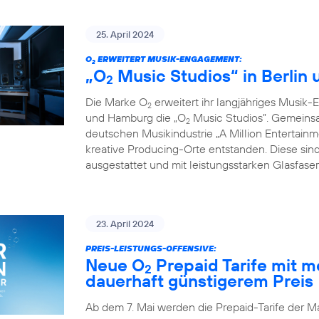
25. April 2024
O
ERWEITERT MUSIK-ENGAGEMENT:
2
„O
Music Studios“ in Berlin
2
Die Marke O
erweitert ihr langjähriges Musik-
2
und Hamburg die „O
Music Studios”. Gemeins
2
deutschen Musikindustrie „A Million Entertainm
kreative Producing-Orte entstanden. Diese sind
ausgestattet und mit leistungsstarken Glasfas
23. April 2024
PREIS-LEISTUNGS-OFFENSIVE:
Neue O
Prepaid Tarife mit 
2
dauerhaft günstigerem Preis
Ab dem 7. Mai werden die Prepaid-Tarife der M