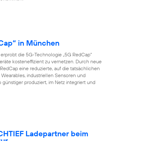
dCap“ in München
 erprobt die 5G-Technologie „5G RedCap“
eräte kosteneffizient zu vernetzen. Durch neue
edCap eine reduzierte, auf die tatsächlichen
Wearables, industriellen Sensoren und
nstiger produziert, im Netz integriert und
OCHTIEF Ladepartner beim
tur