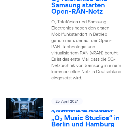
2
Samsung starten
Open-RAN-Netz
O
Telefónica und Samsung
2
Electronics haben den ersten
Mobilfunkstandort in Betrieb
genommen, der auf der Open-
RAN-Technologie und
virtualisiertem RAN (vRAN) beruht.
Es ist das erste Mal, dass die 5G-
Netztechnik von Samsung in einem
kommerziellen Netz in Deutschland
eingesetzt wird.
25. April 2024
O
ERWEITERT MUSIK-ENGAGEMENT:
2
„O
Music Studios“ in
2
Berlin und Hamburg