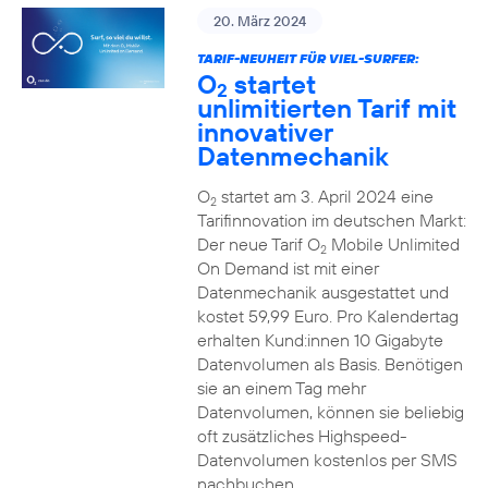
20. März 2024
TARIF-NEUHEIT FÜR VIEL-SURFER:
O
startet
2
unlimitierten Tarif mit
innovativer
Datenmechanik
O
startet am 3. April 2024 eine
2
Tarifinnovation im deutschen Markt:
Der neue Tarif O
Mobile Unlimited
2
On Demand ist mit einer
Datenmechanik ausgestattet und
kostet 59,99 Euro. Pro Kalendertag
erhalten Kund:innen 10 Gigabyte
Datenvolumen als Basis. Benötigen
sie an einem Tag mehr
Datenvolumen, können sie beliebig
oft zusätzliches Highspeed-
Datenvolumen kostenlos per SMS
nachbuchen.