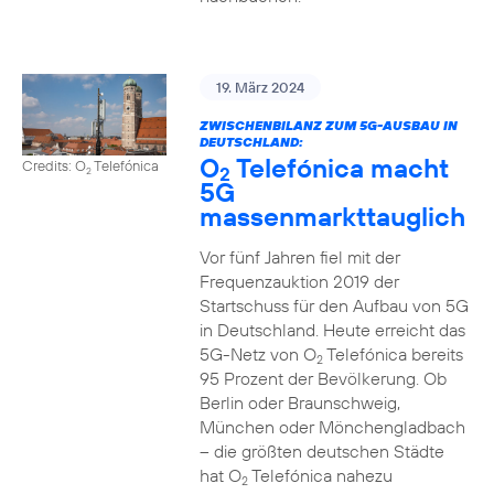
19. März 2024
ZWISCHENBILANZ ZUM 5G-AUSBAU IN
DEUTSCHLAND:
O
Telefónica macht
Credits: O
Telefónica
2
2
5G
massenmarkttauglich
Vor fünf Jahren fiel mit der
Frequenzauktion 2019 der
Startschuss für den Aufbau von 5G
in Deutschland. Heute erreicht das
5G-Netz von O
Telefónica bereits
2
95 Prozent der Bevölkerung. Ob
Berlin oder Braunschweig,
München oder Mönchengladbach
– die größten deutschen Städte
hat O
Telefónica nahezu
2