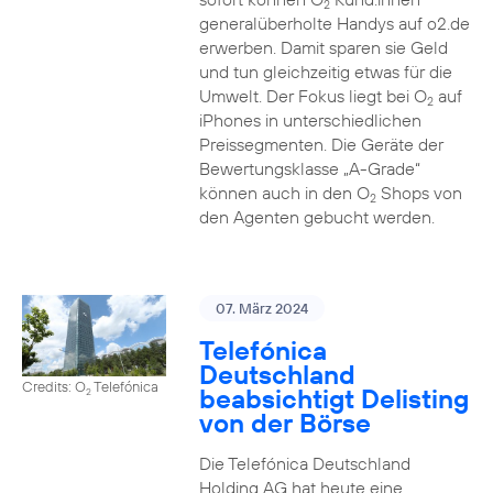
2
generalüberholte Handys auf o2.de
erwerben. Damit sparen sie Geld
und tun gleichzeitig etwas für die
Umwelt. Der Fokus liegt bei O
auf
2
iPhones in unterschiedlichen
Preissegmenten. Die Geräte der
Bewertungsklasse „A-Grade“
können auch in den O
Shops von
2
den Agenten gebucht werden.
07. März 2024
Telefónica
Deutschland
Credits: O
Telefónica
beabsichtigt Delisting
2
von der Börse
Die Telefónica Deutschland
Holding AG hat heute eine