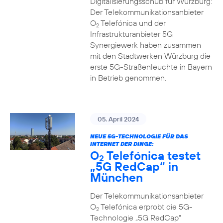
Digitalisierungsschub für Würzburg:
Der Telekommunikationsanbieter
O
Telefónica und der
2
Infrastrukturanbieter 5G
Synergiewerk haben zusammen
mit den Stadtwerken Würzburg die
erste 5G-Straßenleuchte in Bayern
in Betrieb genommen.
05. April 2024
NEUE 5G-TECHNOLOGIE FÜR DAS
INTERNET DER DINGE:
O
Telefónica testet
2
„5G RedCap“ in
München
Der Telekommunikationsanbieter
O
Telefónica erprobt die 5G-
2
Technologie „5G RedCap“