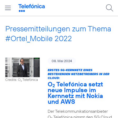
Pressemitteilungen zum Thema
#Ortel_Mobile 2022
08. Mai 2024
ERSTES 5G-KERNNETZ EINES
BESTEHENDEN NETZBETREIBERS IN DER
CLOUD:
Credits: O
Telefónica
2
O
Telefónica setzt
2
neue Impulse im
Kernnetz mit Nokia
und AWS
Der Telekommunikationsanbieter
O
Telefónica nimmt den 5G Cloud