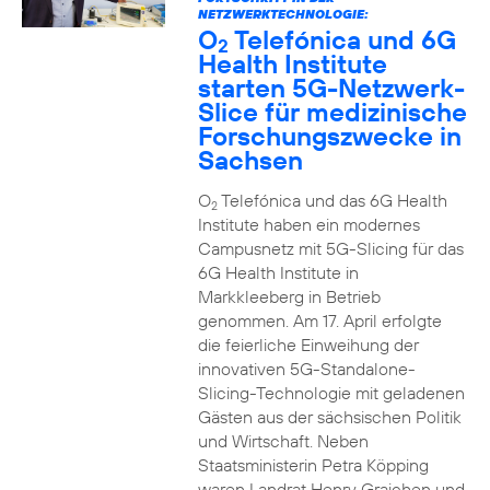
NETZWERKTECHNOLOGIE:
O
Telefónica und 6G
2
Health Institute
starten 5G-Netzwerk-
Slice für medizinische
Forschungszwecke in
Sachsen
O
Telefónica und das 6G Health
2
Institute haben ein modernes
Campusnetz mit 5G-Slicing für das
6G Health Institute in
Markkleeberg in Betrieb
genommen. Am 17. April erfolgte
die feierliche Einweihung der
innovativen 5G-Standalone-
Slicing-Technologie mit geladenen
Gästen aus der sächsischen Politik
und Wirtschaft. Neben
Staatsministerin Petra Köpping
waren Landrat Henry Graichen und