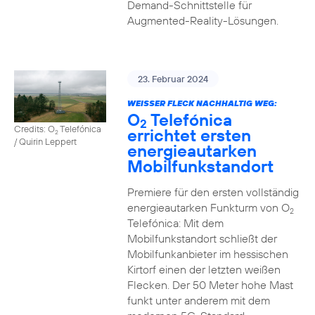
Demand-Schnittstelle für
Augmented-Reality-Lösungen.
23. Februar 2024
WEISSER FLECK NACHHALTIG WEG:
O
Telefónica
2
Credits: O
Telefónica
errichtet ersten
2
/ Quirin Leppert
energieautarken
Mobilfunkstandort
Premiere für den ersten vollständig
energieautarken Funkturm von O
2
Telefónica: Mit dem
Mobilfunkstandort schließt der
Mobilfunkanbieter im hessischen
Kirtorf einen der letzten weißen
Flecken. Der 50 Meter hohe Mast
funkt unter anderem mit dem