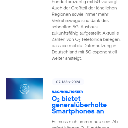
hundertprozentig mit 5G versorgt.
Auch der Großteil der ländlichen
Regionen sowie immer mehr
Verkehrswege sind dank des
schnellen 5G-Ausbaus
zukunftsfähig aufgestellt. Aktuelle
Zahlen von O
Telefónica belegen,
2
dass die mobile Datennutzung in
Deutschland mit 5G exponentiell
weiter ansteigt.
07. März 2024
NACHHALTIGKEIT:
O
bietet
2
generalüberholte
Smartphones an
Es muss nicht immer neu sein: Ab
sofort können O
Kund:innen