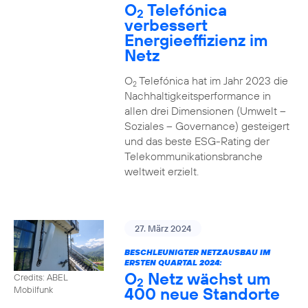
O
Telefónica
2
verbessert
Energieeffizienz im
Netz
O
Telefónica hat im Jahr 2023 die
2
Nachhaltigkeitsperformance in
allen drei Dimensionen (Umwelt –
Soziales – Governance) gesteigert
und das beste ESG-Rating der
Telekommunikationsbranche
weltweit erzielt.
27. März 2024
BESCHLEUNIGTER NETZAUSBAU IM
ERSTEN QUARTAL 2024:
O
Netz wächst um
Credits: ABEL
2
400 neue Standorte
Mobilfunk