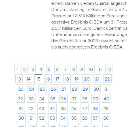
einem starken vierten Quartal abgesch
Der Umsatz stieg im Gesamtjahr um 4,
Prozent auf 8,614 Milliarden Euro und 
operative Ergebnis OIBDA um 3,1 Proze
2,617 Milliarden Euro. Damit übertraf d
Unternehmen die eigenen Erwartunge
das Geschäftsjahr 2023 sowohl beim 
als auch operativen Ergebnis OIBDA.
1
2
3
4
5
6
7
8
9
10
11
12
13
14
15
16
17
18
19
20
21
22
23
24
25
26
27
28
29
30
31
32
33
34
35
36
37
38
39
40
41
42
43
44
45
46
47
48
49
50
51
52
53
54
55
56
57
58