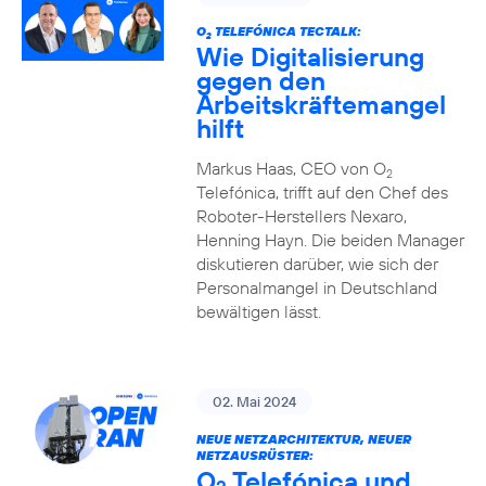
O
TELEFÓNICA TECTALK:
2
Wie Digitalisierung
gegen den
Arbeitskräftemangel
hilft
Markus Haas, CEO von O
2
Telefónica, trifft auf den Chef des
Roboter-Herstellers Nexaro,
Henning Hayn. Die beiden Manager
diskutieren darüber, wie sich der
Personalmangel in Deutschland
bewältigen lässt.
02. Mai 2024
NEUE NETZARCHITEKTUR, NEUER
NETZAUSRÜSTER:
O
Telefónica und