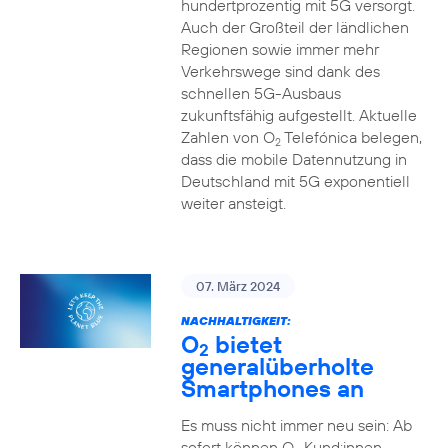
hundertprozentig mit 5G versorgt.
Auch der Großteil der ländlichen
Regionen sowie immer mehr
Verkehrswege sind dank des
schnellen 5G-Ausbaus
zukunftsfähig aufgestellt. Aktuelle
Zahlen von O
Telefónica belegen,
2
dass die mobile Datennutzung in
Deutschland mit 5G exponentiell
weiter ansteigt.
07. März 2024
NACHHALTIGKEIT:
O
bietet
2
generalüberholte
Smartphones an
Es muss nicht immer neu sein: Ab
sofort können O
Kund:innen