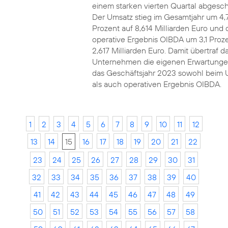
einem starken vierten Quartal abgesch
Der Umsatz stieg im Gesamtjahr um 4,
Prozent auf 8,614 Milliarden Euro und 
operative Ergebnis OIBDA um 3,1 Proze
2,617 Milliarden Euro. Damit übertraf d
Unternehmen die eigenen Erwartunge
das Geschäftsjahr 2023 sowohl beim 
als auch operativen Ergebnis OIBDA.
1
2
3
4
5
6
7
8
9
10
11
12
13
14
15
16
17
18
19
20
21
22
23
24
25
26
27
28
29
30
31
32
33
34
35
36
37
38
39
40
41
42
43
44
45
46
47
48
49
50
51
52
53
54
55
56
57
58