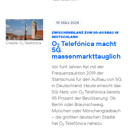
19. März 2024
ZWISCHENBILANZ ZUM 5G-AUSBAU IN
DEUTSCHLAND:
O
Telefónica macht
Credits: O
Telefónica
2
2
5G
massenmarkttauglich
Vor fünf Jahren fiel mit der
Frequenzauktion 2019 der
Startschuss für den Aufbau von 5G
in Deutschland. Heute erreicht das
5G-Netz von O
Telefónica bereits
2
95 Prozent der Bevölkerung. Ob
Berlin oder Braunschweig,
München oder Mönchengladbach
– die größten deutschen Städte
hat O
Telefónica nahezu
2