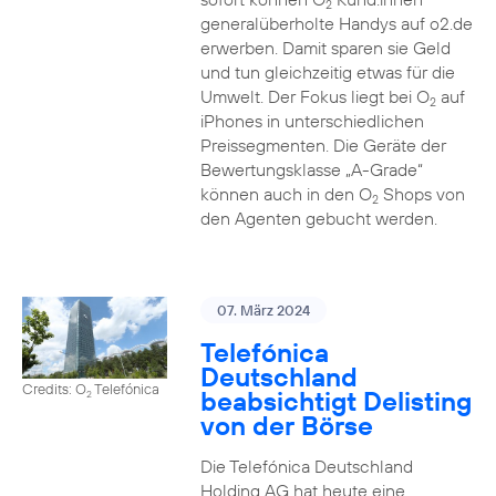
2
generalüberholte Handys auf o2.de
erwerben. Damit sparen sie Geld
und tun gleichzeitig etwas für die
Umwelt. Der Fokus liegt bei O
auf
2
iPhones in unterschiedlichen
Preissegmenten. Die Geräte der
Bewertungsklasse „A-Grade“
können auch in den O
Shops von
2
den Agenten gebucht werden.
07. März 2024
Telefónica
Deutschland
Credits: O
Telefónica
beabsichtigt Delisting
2
von der Börse
Die Telefónica Deutschland
Holding AG hat heute eine