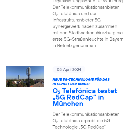
Digitalisierungsschub für Würzburg:
Der Telekommunikationsanbieter
O
Telefónica und der
2
Infrastrukturanbieter 5G
Synergiewerk haben zusammen
mit den Stadtwerken Würzburg die
erste 5G-Straßenleuchte in Bayern
in Betrieb genommen.
05. April 2024
NEUE 5G-TECHNOLOGIE FÜR DAS
INTERNET DER DINGE:
O
Telefónica testet
2
„5G RedCap“ in
München
Der Telekommunikationsanbieter
O
Telefónica erprobt die 5G-
2
Technologie „5G RedCap“