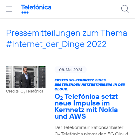
Pressemitteilungen zum Thema
#Internet_der_Dinge 2022
08. Mai 2024
ERSTES 5G-KERNNETZ EINES
BESTEHENDEN NETZBETREIBERS IN DER
CLOUD:
Credits: O
Telefónica
2
O
Telefónica setzt
2
neue Impulse im
Kernnetz mit Nokia
und AWS
Der Telekommunikationsanbieter
O
Telefónica nimmt den 5G Cloud