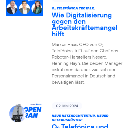
O
TELEFÓNICA TECTALK:
2
Wie Digitalisierung
gegen den
Arbeitskräftemangel
hilft
Markus Haas, CEO von O
2
Telefónica, trifft auf den Chef des
Roboter-Herstellers Nexaro,
Henning Hayn. Die beiden Manager
diskutieren darüber, wie sich der
Personalmangel in Deutschland
bewältigen lässt.
02. Mai 2024
NEUE NETZARCHITEKTUR, NEUER
NETZAUSRÜSTER:
O
Telefónica und