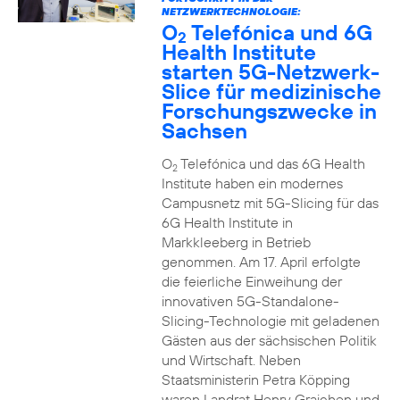
NETZWERKTECHNOLOGIE:
O
Telefónica und 6G
2
Health Institute
starten 5G-Netzwerk-
Slice für medizinische
Forschungszwecke in
Sachsen
O
Telefónica und das 6G Health
2
Institute haben ein modernes
Campusnetz mit 5G-Slicing für das
6G Health Institute in
Markkleeberg in Betrieb
genommen. Am 17. April erfolgte
die feierliche Einweihung der
innovativen 5G-Standalone-
Slicing-Technologie mit geladenen
Gästen aus der sächsischen Politik
und Wirtschaft. Neben
Staatsministerin Petra Köpping
waren Landrat Henry Graichen und