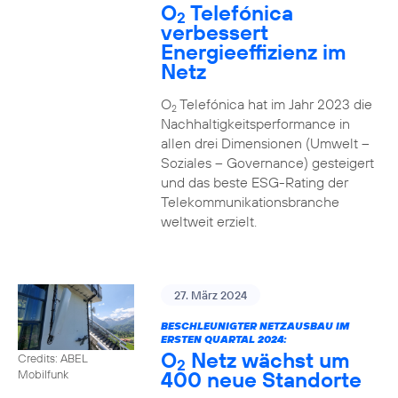
O
Telefónica
2
verbessert
Energieeffizienz im
Netz
O
Telefónica hat im Jahr 2023 die
2
Nachhaltigkeitsperformance in
allen drei Dimensionen (Umwelt –
Soziales – Governance) gesteigert
und das beste ESG-Rating der
Telekommunikationsbranche
weltweit erzielt.
27. März 2024
BESCHLEUNIGTER NETZAUSBAU IM
ERSTEN QUARTAL 2024:
O
Netz wächst um
Credits: ABEL
2
400 neue Standorte
Mobilfunk