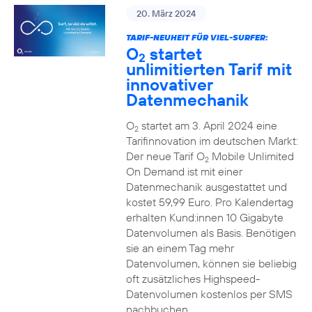
20. März 2024
TARIF-NEUHEIT FÜR VIEL-SURFER:
O
startet
2
unlimitierten Tarif mit
innovativer
Datenmechanik
O
startet am 3. April 2024 eine
2
Tarifinnovation im deutschen Markt:
Der neue Tarif O
Mobile Unlimited
2
On Demand ist mit einer
Datenmechanik ausgestattet und
kostet 59,99 Euro. Pro Kalendertag
erhalten Kund:innen 10 Gigabyte
Datenvolumen als Basis. Benötigen
sie an einem Tag mehr
Datenvolumen, können sie beliebig
oft zusätzliches Highspeed-
Datenvolumen kostenlos per SMS
nachbuchen.