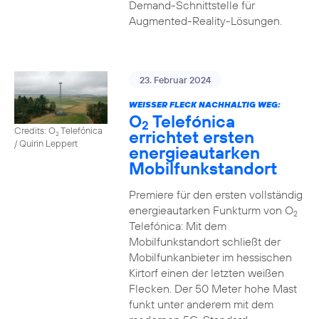
Demand-Schnittstelle für
Augmented-Reality-Lösungen.
23. Februar 2024
WEISSER FLECK NACHHALTIG WEG:
O
Telefónica
2
Credits: O
Telefónica
errichtet ersten
2
/ Quirin Leppert
energieautarken
Mobilfunkstandort
Premiere für den ersten vollständig
energieautarken Funkturm von O
2
Telefónica: Mit dem
Mobilfunkstandort schließt der
Mobilfunkanbieter im hessischen
Kirtorf einen der letzten weißen
Flecken. Der 50 Meter hohe Mast
funkt unter anderem mit dem