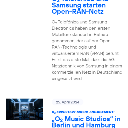
2
Samsung starten
Open-RAN-Netz
O
Telefónica und Samsung
2
Electronics haben den ersten
Mobilfunkstandort in Betrieb
genommen, der auf der Open-
RAN-Technologie und
virtualisiertem RAN (vRAN) beruht.
Es ist das erste Mal, dass die 5G-
Netztechnik von Samsung in einem
kommerziellen Netz in Deutschland
eingesetzt wird.
25. April 2024
O
ERWEITERT MUSIK-ENGAGEMENT:
2
„O
Music Studios“ in
2
Berlin und Hamburg