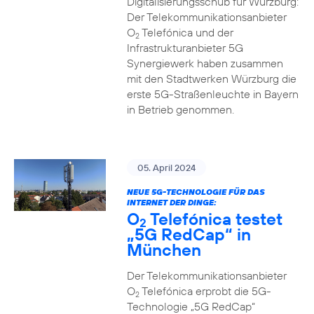
Digitalisierungsschub für Würzburg:
Der Telekommunikationsanbieter
O
Telefónica und der
2
Infrastrukturanbieter 5G
Synergiewerk haben zusammen
mit den Stadtwerken Würzburg die
erste 5G-Straßenleuchte in Bayern
in Betrieb genommen.
05. April 2024
NEUE 5G-TECHNOLOGIE FÜR DAS
INTERNET DER DINGE:
O
Telefónica testet
2
„5G RedCap“ in
München
Der Telekommunikationsanbieter
O
Telefónica erprobt die 5G-
2
Technologie „5G RedCap“