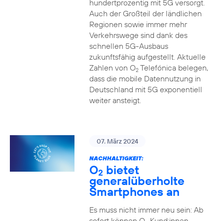
hundertprozentig mit 5G versorgt.
Auch der Großteil der ländlichen
Regionen sowie immer mehr
Verkehrswege sind dank des
schnellen 5G-Ausbaus
zukunftsfähig aufgestellt. Aktuelle
Zahlen von O
Telefónica belegen,
2
dass die mobile Datennutzung in
Deutschland mit 5G exponentiell
weiter ansteigt.
07. März 2024
NACHHALTIGKEIT:
O
bietet
2
generalüberholte
Smartphones an
Es muss nicht immer neu sein: Ab
sofort können O
Kund:innen