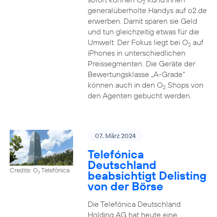
2
generalüberholte Handys auf o2.de
erwerben. Damit sparen sie Geld
und tun gleichzeitig etwas für die
Umwelt. Der Fokus liegt bei O
auf
2
iPhones in unterschiedlichen
Preissegmenten. Die Geräte der
Bewertungsklasse „A-Grade“
können auch in den O
Shops von
2
den Agenten gebucht werden.
07. März 2024
Telefónica
Deutschland
Credits: O
Telefónica
beabsichtigt Delisting
2
von der Börse
Die Telefónica Deutschland
Holding AG hat heute eine