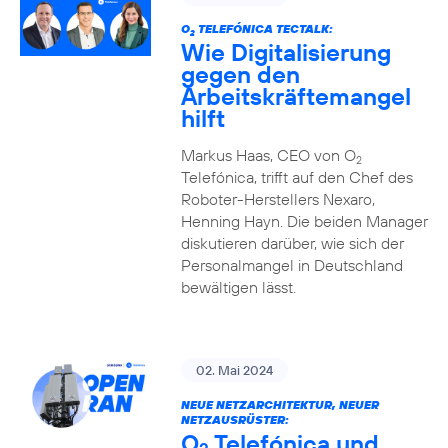
O
TELEFÓNICA TECTALK:
2
Wie Digitalisierung
gegen den
Arbeitskräftemangel
hilft
Markus Haas, CEO von O
2
Telefónica, trifft auf den Chef des
Roboter-Herstellers Nexaro,
Henning Hayn. Die beiden Manager
diskutieren darüber, wie sich der
Personalmangel in Deutschland
bewältigen lässt.
02. Mai 2024
NEUE NETZARCHITEKTUR, NEUER
NETZAUSRÜSTER:
O
Telefónica und