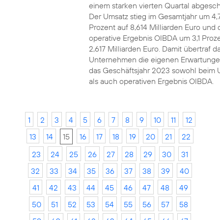
einem starken vierten Quartal abgesch
Der Umsatz stieg im Gesamtjahr um 4,
Prozent auf 8,614 Milliarden Euro und 
operative Ergebnis OIBDA um 3,1 Proze
2,617 Milliarden Euro. Damit übertraf d
Unternehmen die eigenen Erwartunge
das Geschäftsjahr 2023 sowohl beim 
als auch operativen Ergebnis OIBDA.
1
2
3
4
5
6
7
8
9
10
11
12
13
14
15
16
17
18
19
20
21
22
23
24
25
26
27
28
29
30
31
32
33
34
35
36
37
38
39
40
41
42
43
44
45
46
47
48
49
50
51
52
53
54
55
56
57
58