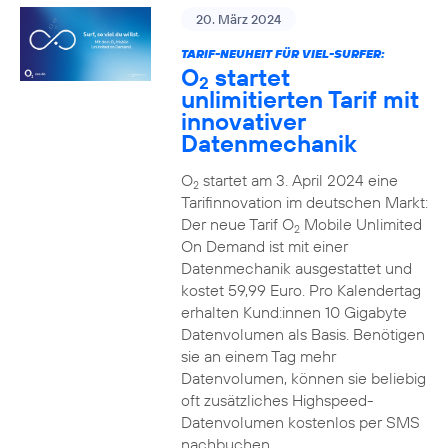
20. März 2024
TARIF-NEUHEIT FÜR VIEL-SURFER:
O
startet
2
unlimitierten Tarif mit
innovativer
Datenmechanik
O
startet am 3. April 2024 eine
2
Tarifinnovation im deutschen Markt:
Der neue Tarif O
Mobile Unlimited
2
On Demand ist mit einer
Datenmechanik ausgestattet und
kostet 59,99 Euro. Pro Kalendertag
erhalten Kund:innen 10 Gigabyte
Datenvolumen als Basis. Benötigen
sie an einem Tag mehr
Datenvolumen, können sie beliebig
oft zusätzliches Highspeed-
Datenvolumen kostenlos per SMS
nachbuchen.