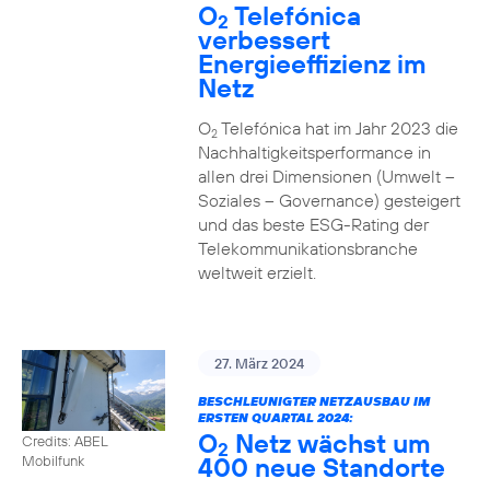
O
Telefónica
2
verbessert
Energieeffizienz im
Netz
O
Telefónica hat im Jahr 2023 die
2
Nachhaltigkeitsperformance in
allen drei Dimensionen (Umwelt –
Soziales – Governance) gesteigert
und das beste ESG-Rating der
Telekommunikationsbranche
weltweit erzielt.
27. März 2024
BESCHLEUNIGTER NETZAUSBAU IM
ERSTEN QUARTAL 2024:
O
Netz wächst um
Credits: ABEL
2
400 neue Standorte
Mobilfunk