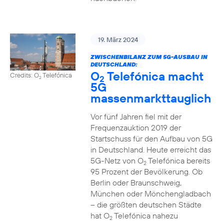
19. März 2024
ZWISCHENBILANZ ZUM 5G-AUSBAU IN
DEUTSCHLAND:
O
Telefónica macht
Credits: O
Telefónica
2
2
5G
massenmarkttauglich
Vor fünf Jahren fiel mit der
Frequenzauktion 2019 der
Startschuss für den Aufbau von 5G
in Deutschland. Heute erreicht das
5G-Netz von O
Telefónica bereits
2
95 Prozent der Bevölkerung. Ob
Berlin oder Braunschweig,
München oder Mönchengladbach
– die größten deutschen Städte
hat O
Telefónica nahezu
2