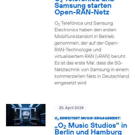
2
Samsung starten
Open-RAN-Netz
O
Telefónica und Samsung
2
Electronics haben den ersten
Mobilfunkstandort in Betrieb
genommen, der auf der Open-
RAN-Technologie und
virtualisiertem RAN (vRAN) beruht.
Es ist das erste Mal, dass die 5G-
Netztechnik von Samsung in einem
kommerziellen Netz in Deutschland
eingesetzt wird.
25. April 2024
O
ERWEITERT MUSIK-ENGAGEMENT:
2
„O
Music Studios“ in
2
Berlin und Hamburg