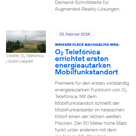
Demand-Schnittstelle für
Augmented-Reality-Lösungen.
23. Februar 2024
WEISSER FLECK NACHHALTIG WEG:
O
Telefónica
2
Credits: O
Telefónica
errichtet ersten
2
/ Quirin Leppert
energieautarken
Mobilfunkstandort
Premiere für den ersten vollständig
energieautarken Funkturm von O
2
Telefónica: Mit dem
Mobilfunkstandort schließt der
Mobilfunkanbieter im hessischen
Kirtorf einen der letzten weißen
Flecken. Der 50 Meter hohe Mast
funkt unter anderem mit dem