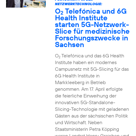
NETZWERKTECHNOLOGIE:
O
Telefónica und 6G
2
Health Institute
starten 5G-Netzwerk-
Slice für medizinische
Forschungszwecke in
Sachsen
O
Telefónica und das 6G Health
2
Institute haben ein modernes
Campusnetz mit 5G-Slicing für das
6G Health Institute in
Markkleeberg in Betrieb
genommen. Am 17. April erfolgte
die feierliche Einweihung der
innovativen 5G-Standalone-
Slicing-Technologie mit geladenen
Gästen aus der sächsischen Politik
und Wirtschaft. Neben
Staatsministerin Petra Köpping
waren Landrat Henry Graichen und