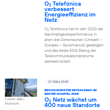
O
Telefónica
2
verbessert
Energieeffizienz im
Netz
O
Telefónica hat im Jahr 2023 die
2
Nachhaltigkeitsperformance in
allen drei Dimensionen (Umwelt –
Soziales – Governance) gesteigert
und das beste ESG-Rating der
Telekommunikationsbranche
weltweit erzielt.
27. März 2024
BESCHLEUNIGTER NETZAUSBAU IM
ERSTEN QUARTAL 2024:
O
Netz wächst um
Credits: ABEL
2
400 neue Standorte
Mobilfunk