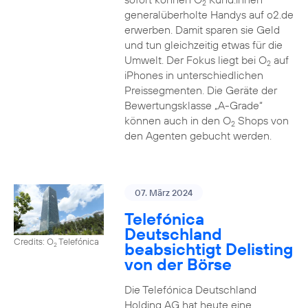
2
generalüberholte Handys auf o2.de
erwerben. Damit sparen sie Geld
und tun gleichzeitig etwas für die
Umwelt. Der Fokus liegt bei O
auf
2
iPhones in unterschiedlichen
Preissegmenten. Die Geräte der
Bewertungsklasse „A-Grade“
können auch in den O
Shops von
2
den Agenten gebucht werden.
07. März 2024
Telefónica
Deutschland
Credits: O
Telefónica
beabsichtigt Delisting
2
von der Börse
Die Telefónica Deutschland
Holding AG hat heute eine