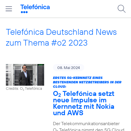
Telefónica Deutschland News
zum Thema #o2 2023
08. Mai 2024
ERSTES 5G-KERNNETZ EINES
BESTEHENDEN NETZBETREIBERS IN DER
CLOUD:
Credits: O
Telefónica
2
O
Telefónica setzt
2
neue Impulse im
Kernnetz mit Nokia
und AWS
Der Telekommunikationsanbieter
O
Telefónica nimmt den 5G Cloud