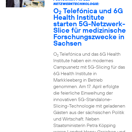
NETZWERKTECHNOLOGIE:
O
Telefónica und 6G
2
Health Institute
starten 5G-Netzwerk-
Slice für medizinische
Forschungszwecke in
Sachsen
O
Telefónica und das 6G Health
2
Institute haben ein modernes
Campusnetz mit 5G-Slicing für das
6G Health Institute in
Markkleeberg in Betrieb
genommen. Am 17. April erfolgte
die feierliche Einweihung der
innovativen 5G-Standalone-
Slicing-Technologie mit geladenen
Gästen aus der sächsischen Politik
und Wirtschaft. Neben
Staatsministerin Petra Köpping
waren Landrat Henry Graichen und