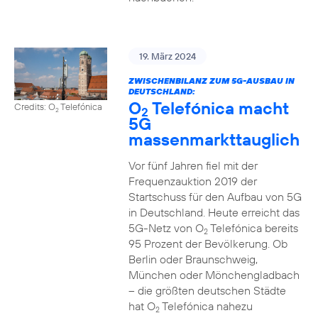
19. März 2024
ZWISCHENBILANZ ZUM 5G-AUSBAU IN
DEUTSCHLAND:
O
Telefónica macht
Credits: O
Telefónica
2
2
5G
massenmarkttauglich
Vor fünf Jahren fiel mit der
Frequenzauktion 2019 der
Startschuss für den Aufbau von 5G
in Deutschland. Heute erreicht das
5G-Netz von O
Telefónica bereits
2
95 Prozent der Bevölkerung. Ob
Berlin oder Braunschweig,
München oder Mönchengladbach
– die größten deutschen Städte
hat O
Telefónica nahezu
2