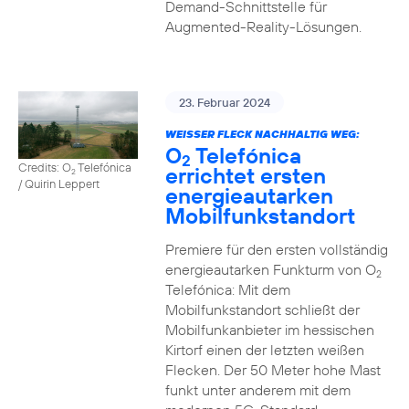
Demand-Schnittstelle für
Augmented-Reality-Lösungen.
23. Februar 2024
WEISSER FLECK NACHHALTIG WEG:
O
Telefónica
2
Credits: O
Telefónica
errichtet ersten
2
/ Quirin Leppert
energieautarken
Mobilfunkstandort
Premiere für den ersten vollständig
energieautarken Funkturm von O
2
Telefónica: Mit dem
Mobilfunkstandort schließt der
Mobilfunkanbieter im hessischen
Kirtorf einen der letzten weißen
Flecken. Der 50 Meter hohe Mast
funkt unter anderem mit dem