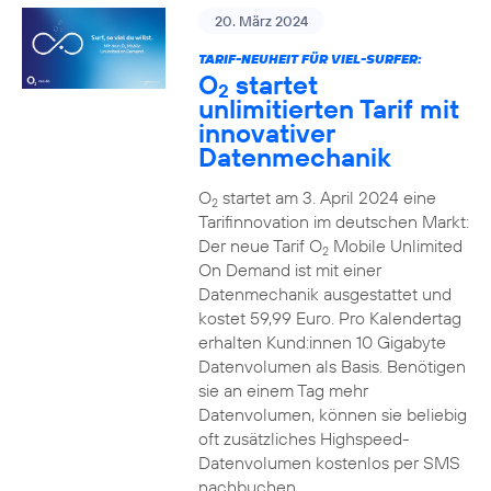
20. März 2024
TARIF-NEUHEIT FÜR VIEL-SURFER:
O
startet
2
unlimitierten Tarif mit
innovativer
Datenmechanik
O
startet am 3. April 2024 eine
2
Tarifinnovation im deutschen Markt:
Der neue Tarif O
Mobile Unlimited
2
On Demand ist mit einer
Datenmechanik ausgestattet und
kostet 59,99 Euro. Pro Kalendertag
erhalten Kund:innen 10 Gigabyte
Datenvolumen als Basis. Benötigen
sie an einem Tag mehr
Datenvolumen, können sie beliebig
oft zusätzliches Highspeed-
Datenvolumen kostenlos per SMS
nachbuchen.