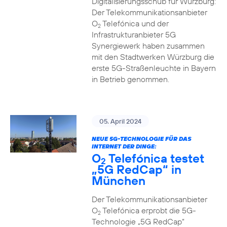
Digitalisierungsschub für Würzburg:
Der Telekommunikationsanbieter
O
Telefónica und der
2
Infrastrukturanbieter 5G
Synergiewerk haben zusammen
mit den Stadtwerken Würzburg die
erste 5G-Straßenleuchte in Bayern
in Betrieb genommen.
05. April 2024
NEUE 5G-TECHNOLOGIE FÜR DAS
INTERNET DER DINGE:
O
Telefónica testet
2
„5G RedCap“ in
München
Der Telekommunikationsanbieter
O
Telefónica erprobt die 5G-
2
Technologie „5G RedCap“