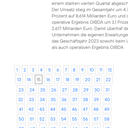
einem starken vierten Quartal abgesch
Der Umsatz stieg im Gesamtjahr um 4,
Prozent auf 8,614 Milliarden Euro und 
operative Ergebnis OIBDA um 3,1 Proze
2,617 Milliarden Euro. Damit übertraf d
Unternehmen die eigenen Erwartunge
das Geschäftsjahr 2023 sowohl beim 
als auch operativen Ergebnis OIBDA.
1
2
3
4
5
6
7
8
9
10
11
12
13
14
15
16
17
18
19
20
21
22
23
24
25
26
27
28
29
30
31
32
33
34
35
36
37
38
39
40
41
42
43
44
45
46
47
48
49
50
51
52
53
54
55
56
57
58