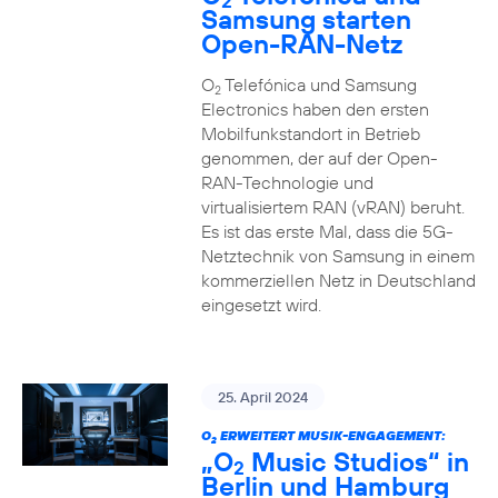
2
Samsung starten
Open-RAN-Netz
O
Telefónica und Samsung
2
Electronics haben den ersten
Mobilfunkstandort in Betrieb
genommen, der auf der Open-
RAN-Technologie und
virtualisiertem RAN (vRAN) beruht.
Es ist das erste Mal, dass die 5G-
Netztechnik von Samsung in einem
kommerziellen Netz in Deutschland
eingesetzt wird.
25. April 2024
O
ERWEITERT MUSIK-ENGAGEMENT:
2
„O
Music Studios“ in
2
Berlin und Hamburg