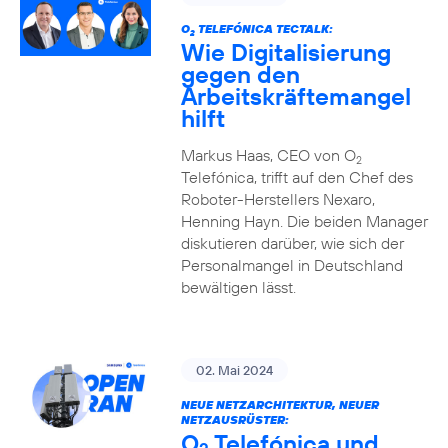
O
TELEFÓNICA TECTALK:
2
Wie Digitalisierung
gegen den
Arbeitskräftemangel
hilft
Markus Haas, CEO von O
2
Telefónica, trifft auf den Chef des
Roboter-Herstellers Nexaro,
Henning Hayn. Die beiden Manager
diskutieren darüber, wie sich der
Personalmangel in Deutschland
bewältigen lässt.
02. Mai 2024
NEUE NETZARCHITEKTUR, NEUER
NETZAUSRÜSTER:
O
Telefónica und