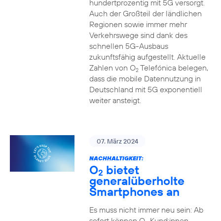
hundertprozentig mit 5G versorgt.
Auch der Großteil der ländlichen
Regionen sowie immer mehr
Verkehrswege sind dank des
schnellen 5G-Ausbaus
zukunftsfähig aufgestellt. Aktuelle
Zahlen von O
Telefónica belegen,
2
dass die mobile Datennutzung in
Deutschland mit 5G exponentiell
weiter ansteigt.
07. März 2024
NACHHALTIGKEIT:
O
bietet
2
generalüberholte
Smartphones an
Es muss nicht immer neu sein: Ab
sofort können O
Kund:innen