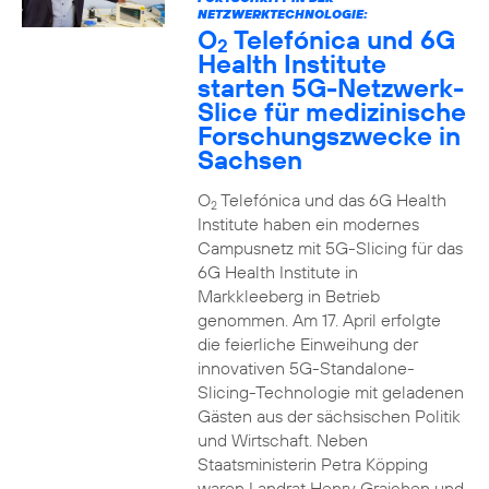
NETZWERKTECHNOLOGIE:
O
Telefónica und 6G
2
Health Institute
starten 5G-Netzwerk-
Slice für medizinische
Forschungszwecke in
Sachsen
O
Telefónica und das 6G Health
2
Institute haben ein modernes
Campusnetz mit 5G-Slicing für das
6G Health Institute in
Markkleeberg in Betrieb
genommen. Am 17. April erfolgte
die feierliche Einweihung der
innovativen 5G-Standalone-
Slicing-Technologie mit geladenen
Gästen aus der sächsischen Politik
und Wirtschaft. Neben
Staatsministerin Petra Köpping
waren Landrat Henry Graichen und