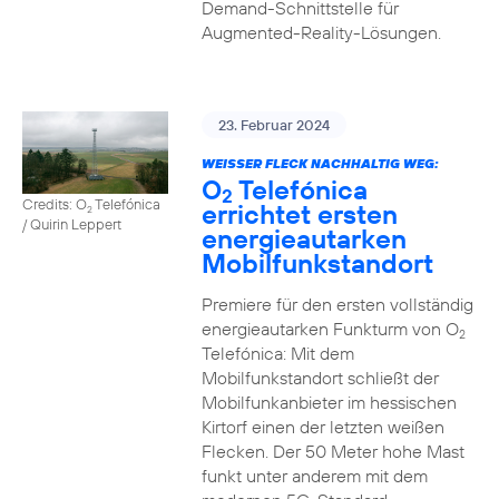
Demand-Schnittstelle für
Augmented-Reality-Lösungen.
23. Februar 2024
WEISSER FLECK NACHHALTIG WEG:
O
Telefónica
2
Credits: O
Telefónica
errichtet ersten
2
/ Quirin Leppert
energieautarken
Mobilfunkstandort
Premiere für den ersten vollständig
energieautarken Funkturm von O
2
Telefónica: Mit dem
Mobilfunkstandort schließt der
Mobilfunkanbieter im hessischen
Kirtorf einen der letzten weißen
Flecken. Der 50 Meter hohe Mast
funkt unter anderem mit dem