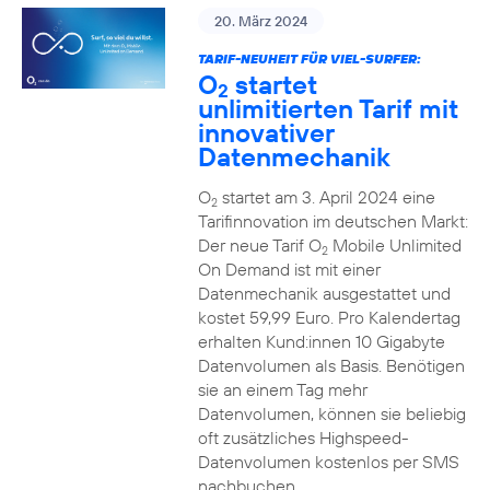
20. März 2024
TARIF-NEUHEIT FÜR VIEL-SURFER:
O
startet
2
unlimitierten Tarif mit
innovativer
Datenmechanik
O
startet am 3. April 2024 eine
2
Tarifinnovation im deutschen Markt:
Der neue Tarif O
Mobile Unlimited
2
On Demand ist mit einer
Datenmechanik ausgestattet und
kostet 59,99 Euro. Pro Kalendertag
erhalten Kund:innen 10 Gigabyte
Datenvolumen als Basis. Benötigen
sie an einem Tag mehr
Datenvolumen, können sie beliebig
oft zusätzliches Highspeed-
Datenvolumen kostenlos per SMS
nachbuchen.