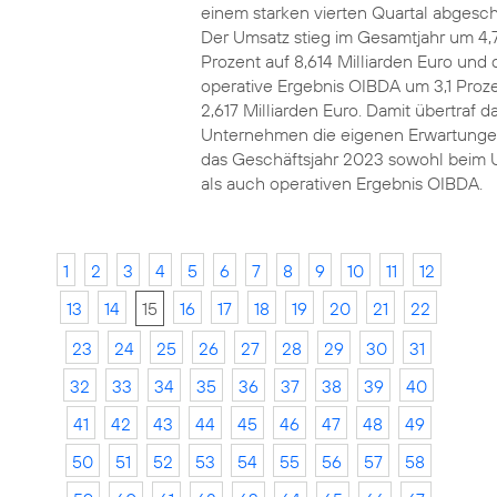
einem starken vierten Quartal abgesch
Der Umsatz stieg im Gesamtjahr um 4,
Prozent auf 8,614 Milliarden Euro und 
operative Ergebnis OIBDA um 3,1 Proze
2,617 Milliarden Euro. Damit übertraf d
Unternehmen die eigenen Erwartunge
das Geschäftsjahr 2023 sowohl beim 
als auch operativen Ergebnis OIBDA.
1
2
3
4
5
6
7
8
9
10
11
12
13
14
15
16
17
18
19
20
21
22
23
24
25
26
27
28
29
30
31
32
33
34
35
36
37
38
39
40
41
42
43
44
45
46
47
48
49
50
51
52
53
54
55
56
57
58