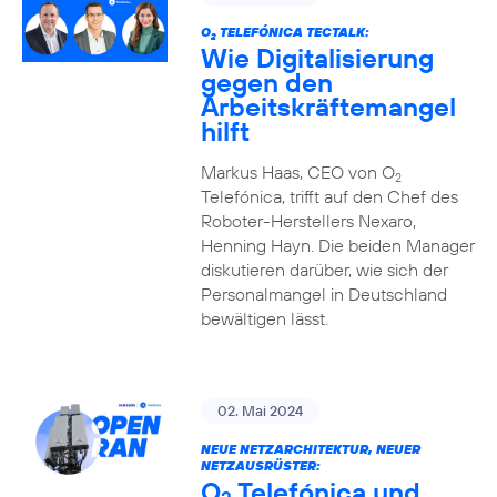
O
TELEFÓNICA TECTALK:
2
Wie Digitalisierung
gegen den
Arbeitskräftemangel
hilft
Markus Haas, CEO von O
2
Telefónica, trifft auf den Chef des
Roboter-Herstellers Nexaro,
Henning Hayn. Die beiden Manager
diskutieren darüber, wie sich der
Personalmangel in Deutschland
bewältigen lässt.
02. Mai 2024
NEUE NETZARCHITEKTUR, NEUER
NETZAUSRÜSTER:
O
Telefónica und