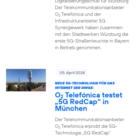
Digitalisierungsschub für Würzburg:
Der Telekommunikationsanbieter
O
Telefónica und der
2
Infrastrukturanbieter 5G
Synergiewerk haben zusammen
mit den Stadtwerken Würzburg die
erste 5G-Straßenleuchte in Bayern
in Betrieb genommen.
05. April 2024
NEUE 5G-TECHNOLOGIE FÜR DAS
INTERNET DER DINGE:
O
Telefónica testet
2
„5G RedCap“ in
München
Der Telekommunikationsanbieter
O
Telefónica erprobt die 5G-
2
Technologie „5G RedCap“