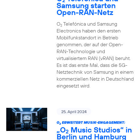
2
Samsung starten
Open-RAN-Netz
O
Telefónica und Samsung
2
Electronics haben den ersten
Mobilfunkstandort in Betrieb
genommen, der auf der Open-
RAN-Technologie und
virtualisiertem RAN (vRAN) beruht.
Es ist das erste Mal, dass die 5G-
Netztechnik von Samsung in einem
kommerziellen Netz in Deutschland
eingesetzt wird.
25. April 2024
O
ERWEITERT MUSIK-ENGAGEMENT:
2
„O
Music Studios“ in
2
Berlin und Hamburg