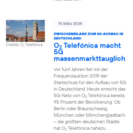
19. März 2024
ZWISCHENBILANZ ZUM 5G-AUSBAU IN
DEUTSCHLAND:
O
Telefónica macht
Credits: O
Telefónica
2
2
5G
massenmarkttauglich
Vor fünf Jahren fiel mit der
Frequenzauktion 2019 der
Startschuss für den Aufbau von 5G
in Deutschland. Heute erreicht das
5G-Netz von O
Telefónica bereits
2
95 Prozent der Bevölkerung. Ob
Berlin oder Braunschweig,
München oder Mönchengladbach
– die größten deutschen Städte
hat O
Telefónica nahezu
2