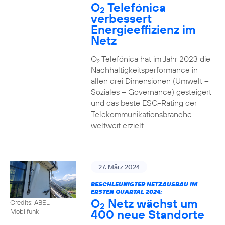
O
Telefónica
2
verbessert
Energieeffizienz im
Netz
O
Telefónica hat im Jahr 2023 die
2
Nachhaltigkeitsperformance in
allen drei Dimensionen (Umwelt –
Soziales – Governance) gesteigert
und das beste ESG-Rating der
Telekommunikationsbranche
weltweit erzielt.
27. März 2024
BESCHLEUNIGTER NETZAUSBAU IM
ERSTEN QUARTAL 2024:
O
Netz wächst um
Credits: ABEL
2
400 neue Standorte
Mobilfunk