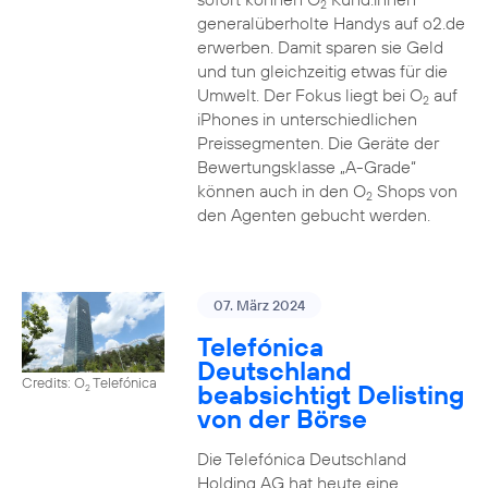
2
generalüberholte Handys auf o2.de
erwerben. Damit sparen sie Geld
und tun gleichzeitig etwas für die
Umwelt. Der Fokus liegt bei O
auf
2
iPhones in unterschiedlichen
Preissegmenten. Die Geräte der
Bewertungsklasse „A-Grade“
können auch in den O
Shops von
2
den Agenten gebucht werden.
07. März 2024
Telefónica
Deutschland
Credits: O
Telefónica
beabsichtigt Delisting
2
von der Börse
Die Telefónica Deutschland
Holding AG hat heute eine