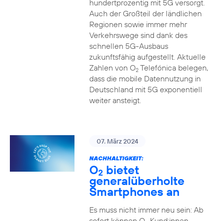
hundertprozentig mit 5G versorgt.
Auch der Großteil der ländlichen
Regionen sowie immer mehr
Verkehrswege sind dank des
schnellen 5G-Ausbaus
zukunftsfähig aufgestellt. Aktuelle
Zahlen von O
Telefónica belegen,
2
dass die mobile Datennutzung in
Deutschland mit 5G exponentiell
weiter ansteigt.
07. März 2024
NACHHALTIGKEIT:
O
bietet
2
generalüberholte
Smartphones an
Es muss nicht immer neu sein: Ab
sofort können O
Kund:innen