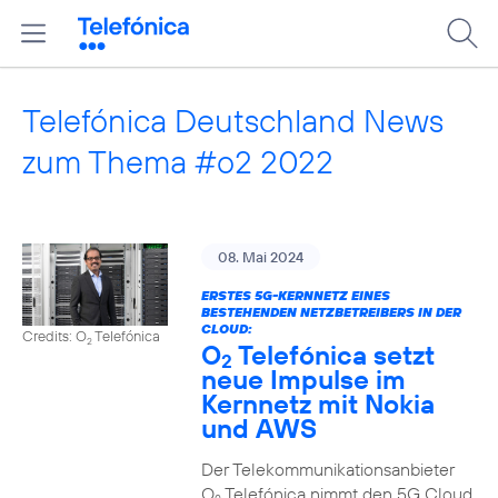
Telefónica Deutschland News
zum Thema #o2 2022
08. Mai 2024
ERSTES 5G-KERNNETZ EINES
BESTEHENDEN NETZBETREIBERS IN DER
CLOUD:
Credits: O
Telefónica
2
O
Telefónica setzt
2
neue Impulse im
Kernnetz mit Nokia
und AWS
Der Telekommunikationsanbieter
O
Telefónica nimmt den 5G Cloud