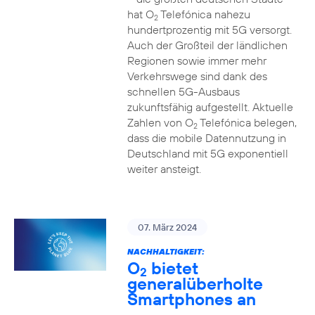
hat O
Telefónica nahezu
2
hundertprozentig mit 5G versorgt.
Auch der Großteil der ländlichen
Regionen sowie immer mehr
Verkehrswege sind dank des
schnellen 5G-Ausbaus
zukunftsfähig aufgestellt. Aktuelle
Zahlen von O
Telefónica belegen,
2
dass die mobile Datennutzung in
Deutschland mit 5G exponentiell
weiter ansteigt.
07. März 2024
NACHHALTIGKEIT:
O
bietet
2
generalüberholte
Smartphones an