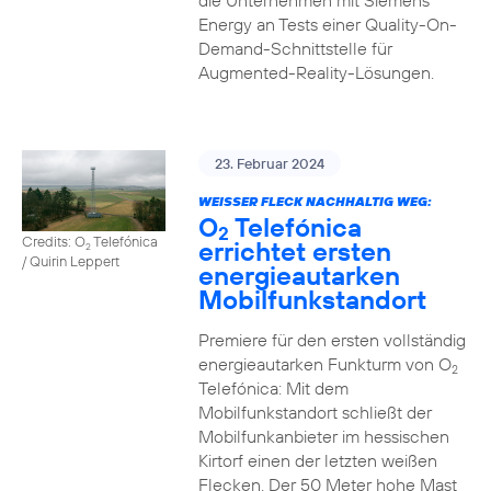
die Unternehmen mit Siemens
Energy an Tests einer Quality-On-
Demand-Schnittstelle für
Augmented-Reality-Lösungen.
23. Februar 2024
WEISSER FLECK NACHHALTIG WEG:
O
Telefónica
2
Credits: O
Telefónica
errichtet ersten
2
/ Quirin Leppert
energieautarken
Mobilfunkstandort
Premiere für den ersten vollständig
energieautarken Funkturm von O
2
Telefónica: Mit dem
Mobilfunkstandort schließt der
Mobilfunkanbieter im hessischen
Kirtorf einen der letzten weißen
Flecken. Der 50 Meter hohe Mast