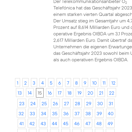
Der Telekommunikationsanbieter O
2
Telefónica hat das Geschäftsjahr 2023
einem starken vierten Quartal abgesch
Der Umsatz stieg im Gesamtjahr um 4,
Prozent auf 8,614 Milliarden Euro und 
operative Ergebnis OIBDA um 3,1 Proze
2,617 Milliarden Euro. Damit übertraf d
Unternehmen die eigenen Erwartunge
das Geschäftsjahr 2023 sowohl beim 
als auch operativen Ergebnis OIBDA.
1
2
3
4
5
6
7
8
9
10
11
12
13
14
15
16
17
18
19
20
21
22
23
24
25
26
27
28
29
30
31
32
33
34
35
36
37
38
39
40
41
42
43
44
45
46
47
48
49