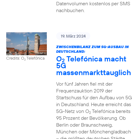
Datenvolumen kostenlos per SMS
nachbuchen.
19. März 2024
ZWISCHENBILANZ ZUM 5G-AUSBAU IN
DEUTSCHLAND:
O
Telefónica macht
Credits: O
Telefónica
2
2
5G
massenmarkttauglich
Vor fünf Jahren fiel mit der
Frequenzauktion 2019 der
Startschuss für den Aufbau von 5G
in Deutschland. Heute erreicht das
5G-Netz von O
Telefónica bereits
2
95 Prozent der Bevölkerung. Ob
Berlin oder Braunschweig,
München oder Mönchengladbach
– die größten deutschen Städte