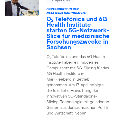
19. April 2024
FORTSCHRITT IN DER
NETZWERKTECHNOLOGIE:
O
Telefónica und 6G
2
Health Institute
starten 5G-Netzwerk-
Slice für medizinische
Forschungszwecke in
Sachsen
O
Telefónica und das 6G Health
2
Institute haben ein modernes
Campusnetz mit 5G-Slicing für das
6G Health Institute in
Markkleeberg in Betrieb
genommen. Am 17. April erfolgte
die feierliche Einweihung der
innovativen 5G-Standalone-
Slicing-Technologie mit geladenen
Gästen aus der sächsischen Politik
und Wirtschaft. Neben