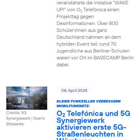
veranstaltete die Initiative “WAKE
UP!” von O
Telefónica einen
2
Projekttag gegen
Desinformationen. Über 800
Schüler:innen aus ganz
Deutschland nahmen an dem
hybriden Event teil; rund 70
Jugendliche aus Berliner Schulen
waren vor Ort im BASECAMP Berlin
dabei.
08. April 2024
KLEINE FUNKZELLEN VERBESSERN
MOBILFUNKNETZ:
O
Telefónica und 5G
Credits: 5G
2
Synergiewerk
Synergiewerk | Sven's
Bildwerke
aktivieren erste 5G-
Straßenleuchten in