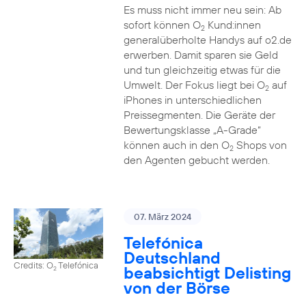
Es muss nicht immer neu sein: Ab
sofort können O
Kund:innen
2
generalüberholte Handys auf o2.de
erwerben. Damit sparen sie Geld
und tun gleichzeitig etwas für die
Umwelt. Der Fokus liegt bei O
auf
2
iPhones in unterschiedlichen
Preissegmenten. Die Geräte der
Bewertungsklasse „A-Grade“
können auch in den O
Shops von
2
den Agenten gebucht werden.
07. März 2024
Telefónica
Deutschland
Credits: O
Telefónica
beabsichtigt Delisting
2
von der Börse