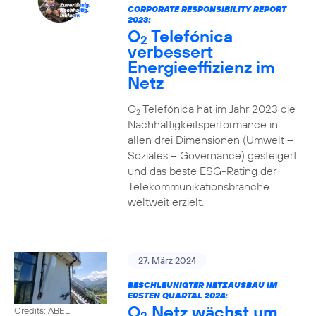
CORPORATE RESPONSIBILITY REPORT
2023:
O
Telefónica
2
verbessert
Energieeffizienz im
Netz
O
Telefónica hat im Jahr 2023 die
2
Nachhaltigkeitsperformance in
allen drei Dimensionen (Umwelt –
Soziales – Governance) gesteigert
und das beste ESG-Rating der
Telekommunikationsbranche
weltweit erzielt.
27. März 2024
BESCHLEUNIGTER NETZAUSBAU IM
ERSTEN QUARTAL 2024:
O
Netz wächst um
Credits: ABEL
2