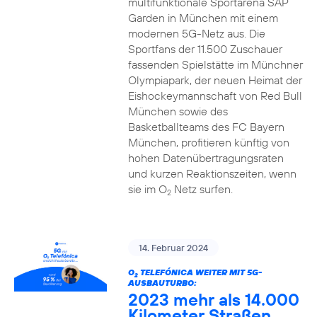
multifunktionale Sportarena SAP
Garden in München mit einem
modernen 5G-Netz aus. Die
Sportfans der 11.500 Zuschauer
fassenden Spielstätte im Münchner
Olympiapark, der neuen Heimat der
Eishockeymannschaft von Red Bull
München sowie des
Basketballteams des FC Bayern
München, profitieren künftig von
hohen Datenübertragungsraten
und kurzen Reaktionszeiten, wenn
sie im O
Netz surfen.
2
14. Februar 2024
O
TELEFÓNICA WEITER MIT 5G-
2
AUSBAUTURBO:
2023 mehr als 14.000
Kilometer Straßen