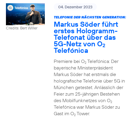
04. Dezember 2023
TELEFONIE DER NÄCHSTEN GENERATION:
Markus Söder führt
Credits: Bert Willer
erstes Hologramm-
Telefonat über das
5G-Netz von O
2
Telefónica
Premiere bei O
Telefónica: Der
2
bayerische Ministerpräsident
Markus Söder hat erstmals die
holografische Telefonie über 5G in
München getestet. Anlässlich der
Feier zum 25-jährigen Bestehen
des Mobilfunknetzes von O
2
Telefónica war Markus Söder zu
Gast im O
Tower.
2