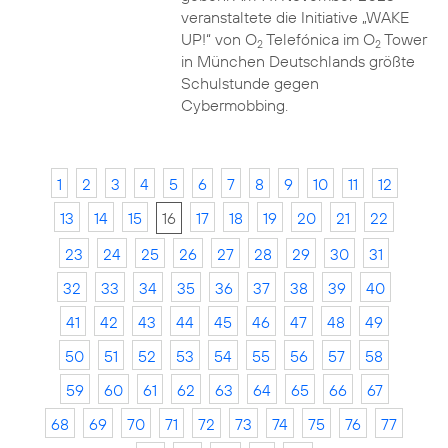
veranstaltete die Initiative „WAKE
UP!“ von O
Telefónica im O
Tower
2
2
in München Deutschlands größte
Schulstunde gegen
Cybermobbing.
1
2
3
4
5
6
7
8
9
10
11
12
13
14
15
16
17
18
19
20
21
22
23
24
25
26
27
28
29
30
31
32
33
34
35
36
37
38
39
40
41
42
43
44
45
46
47
48
49
50
51
52
53
54
55
56
57
58
59
60
61
62
63
64
65
66
67
68
69
70
71
72
73
74
75
76
77