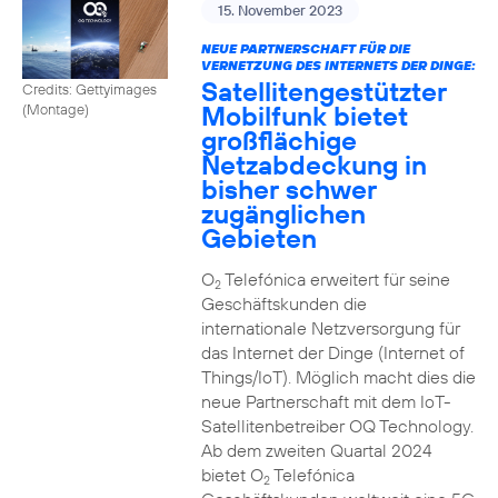
15. November 2023
NEUE PARTNERSCHAFT FÜR DIE
VERNETZUNG DES INTERNETS DER DINGE:
Satellitengestützter
Credits: Gettyimages
Mobilfunk bietet
(Montage)
großflächige
Netzabdeckung in
bisher schwer
zugänglichen
Gebieten
O
Telefónica erweitert für seine
2
Geschäftskunden die
internationale Netzversorgung für
das Internet der Dinge (Internet of
Things/IoT). Möglich macht dies die
neue Partnerschaft mit dem IoT-
Satellitenbetreiber OQ Technology.
Ab dem zweiten Quartal 2024
bietet O
Telefónica
2