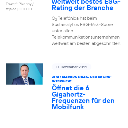
weltweit bestes ESG-
Tower": Pixabay /
Rating der Branche
fcja99
|
CC0 1.0
O
Telefónica hat beim
2
Sustainalytics ESG-Risk-Score
unter allen
Telekommunikationsunternehmen
weltweit am besten abgeschnitten.
11. Dezember 2023
ZITAT MARKUS HAAS, CEO IM DPA-
INTERVIEW:
Öffnet die 6
Gigahertz-
Frequenzen für den
Mobilfunk