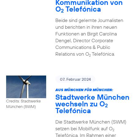
Kommunikation von
O
Telefónica
2
Beide sind gelernte Journalisten
und berichten in ihren neuen
Funktionen an Birgit Carolina
Dengel, Director Corporate
Communications & Public
Relations von O
Telefónica.
2
07. Februar 2024
AUS MÜNCHEN FÜR MÜNCHEN:
Stadtwerke München
Credits: Stadtwerke
wechseln zu O
2
München (SWM)
Telefónica
Die Stadtwerke München (SWM)
setzen bei Mobilfunk auf O
2
Telefónica. Im Rahmen einer