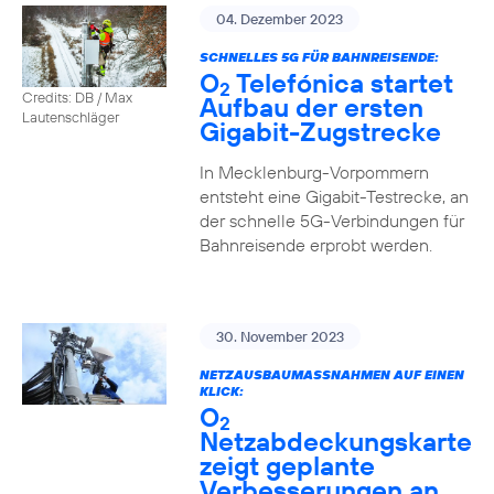
04. Dezember 2023
SCHNELLES 5G FÜR BAHNREISENDE:
O
Telefónica startet
2
Credits: DB / Max
Aufbau der ersten
Lautenschläger
Gigabit-Zugstrecke
In Mecklenburg-Vorpommern
entsteht eine Gigabit-Testrecke, an
der schnelle 5G-Verbindungen für
Bahnreisende erprobt werden.
30. November 2023
NETZAUSBAUMASSNAHMEN AUF EINEN K
LICK:
O
2
Netzabdeckungskarte
zeigt geplante
Verbesserungen an