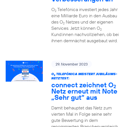
O
Telefónica investiert jedes Jahr
2
eine Milliarde Euro in den Ausbau
des O
Netzes und der eigenen
2
Services. Jetzt können O
2
Kund:innen nachvollziehen, ob bei
ihnen demnächst ausgebaut wird.
29. November 2023
O
TELEFÓNICA MEISTERT JUBILÄUMS-
2
NETZTEST:
connect zeichnet O
2
Netz erneut mit Note
„Sehr gut“ aus
Damit behauptet das Netz zum
vierten Mal in Folge seine sehr
gute Bewertung in dem
renommierten Branchenvergleich.