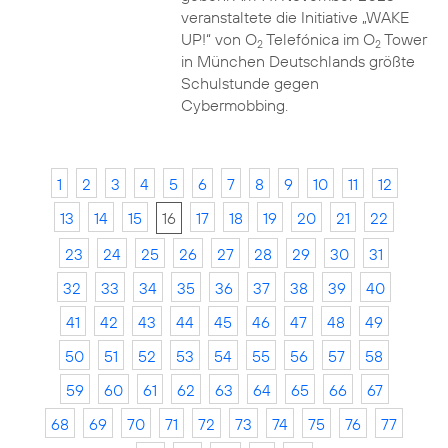
veranstaltete die Initiative „WAKE
UP!“ von O
Telefónica im O
Tower
2
2
in München Deutschlands größte
Schulstunde gegen
Cybermobbing.
1
2
3
4
5
6
7
8
9
10
11
12
13
14
15
16
17
18
19
20
21
22
23
24
25
26
27
28
29
30
31
32
33
34
35
36
37
38
39
40
41
42
43
44
45
46
47
48
49
50
51
52
53
54
55
56
57
58
59
60
61
62
63
64
65
66
67
68
69
70
71
72
73
74
75
76
77