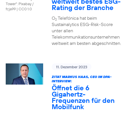
weltweit bestes ESG-
Tower": Pixabay /
Rating der Branche
fcja99
|
CC0 1.0
O
Telefónica hat beim
2
Sustainalytics ESG-Risk-Score
unter allen
Telekommunikationsunternehmen
weltweit am besten abgeschnitten.
11. Dezember 2023
ZITAT MARKUS HAAS, CEO IM DPA-
INTERVIEW:
Öffnet die 6
Gigahertz-
Frequenzen für den
Mobilfunk