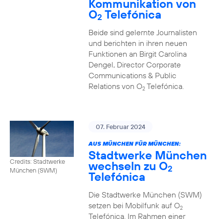
Kommunikation von
O
Telefónica
2
Beide sind gelernte Journalisten
und berichten in ihren neuen
Funktionen an Birgit Carolina
Dengel, Director Corporate
Communications & Public
Relations von O
Telefónica.
2
07. Februar 2024
AUS MÜNCHEN FÜR MÜNCHEN:
Stadtwerke München
Credits: Stadtwerke
wechseln zu O
2
München (SWM)
Telefónica
Die Stadtwerke München (SWM)
setzen bei Mobilfunk auf O
2
Telefónica. Im Rahmen einer