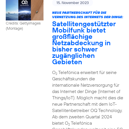
15. November 2023
NEUE PARTNERSCHAFT FÜR DIE
VERNETZUNG DES INTERNETS DER DINGE:
Satellitengestützter
Credits: Gettyimages
Mobilfunk bietet
(Montage)
großflächige
Netzabdeckung in
bisher schwer
zugänglichen
Gebieten
O
Telefónica erweitert für seine
2
Geschäftskunden die
internationale Netzversorgung für
das Internet der Dinge (Internet of
Things/IoT). Möglich macht dies die
neue Partnerschaft mit dem IoT-
Satellitenbetreiber OQ Technology.
Ab dem zweiten Quartal 2024
bietet O
Telefónica
2