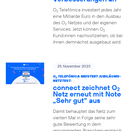
O
Telefónica investiert jedes Jahr
2
eine Milliarde Euro in den Ausbau
des O
Netzes und der eigenen
2
Services. Jetzt können O
2
Kund:innen nachvollziehen, ob bei
ihnen demnächst ausgebaut wird.
29. November 2023
O
TELEFÓNICA MEISTERT JUBILÄUMS-
2
NETZTEST:
connect zeichnet O
2
Netz erneut mit Note
„Sehr gut“ aus
Damit behauptet das Netz zum
vierten Mal in Folge seine sehr
gute Bewertung in dem
renommierten Branchenvergleich.