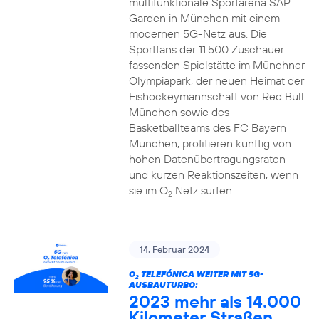
multifunktionale Sportarena SAP
Garden in München mit einem
modernen 5G-Netz aus. Die
Sportfans der 11.500 Zuschauer
fassenden Spielstätte im Münchner
Olympiapark, der neuen Heimat der
Eishockeymannschaft von Red Bull
München sowie des
Basketballteams des FC Bayern
München, profitieren künftig von
hohen Datenübertragungsraten
und kurzen Reaktionszeiten, wenn
sie im O
Netz surfen.
2
14. Februar 2024
O
TELEFÓNICA WEITER MIT 5G-
2
AUSBAUTURBO:
2023 mehr als 14.000
Kilometer Straßen