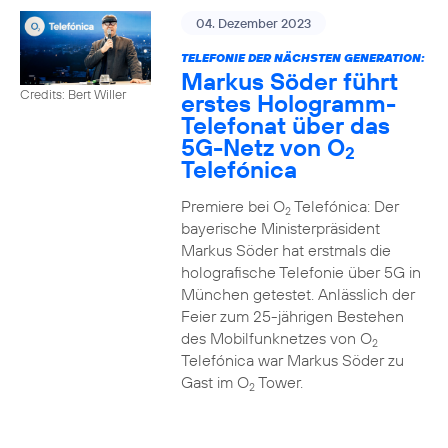
04. Dezember 2023
TELEFONIE DER NÄCHSTEN GENERATION:
Markus Söder führt
Credits: Bert Willer
erstes Hologramm-
Telefonat über das
5G-Netz von O
2
Telefónica
Premiere bei O
Telefónica: Der
2
bayerische Ministerpräsident
Markus Söder hat erstmals die
holografische Telefonie über 5G in
München getestet. Anlässlich der
Feier zum 25-jährigen Bestehen
des Mobilfunknetzes von O
2
Telefónica war Markus Söder zu
Gast im O
Tower.
2