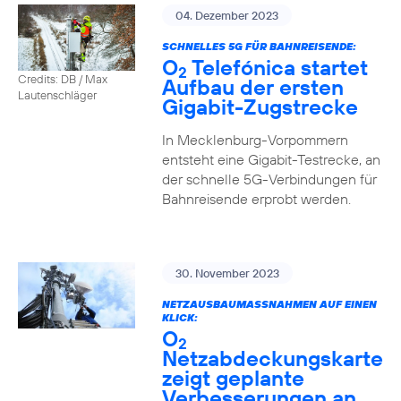
04. Dezember 2023
SCHNELLES 5G FÜR BAHNREISENDE:
O
Telefónica startet
2
Credits: DB / Max
Aufbau der ersten
Lautenschläger
Gigabit-Zugstrecke
In Mecklenburg-Vorpommern
entsteht eine Gigabit-Testrecke, an
der schnelle 5G-Verbindungen für
Bahnreisende erprobt werden.
30. November 2023
NETZAUSBAUMASSNAHMEN AUF EINEN K
LICK:
O
2
Netzabdeckungskarte
zeigt geplante
Verbesserungen an