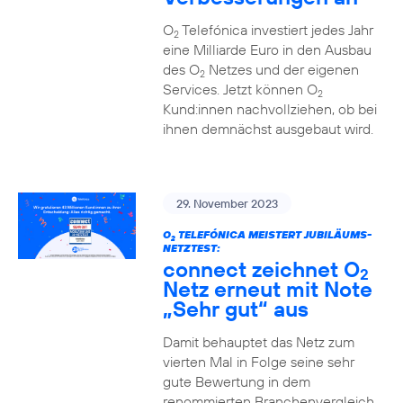
O
Telefónica investiert jedes Jahr
2
eine Milliarde Euro in den Ausbau
des O
Netzes und der eigenen
2
Services. Jetzt können O
2
Kund:innen nachvollziehen, ob bei
ihnen demnächst ausgebaut wird.
29. November 2023
O
TELEFÓNICA MEISTERT JUBILÄUMS-
2
NETZTEST:
connect zeichnet O
2
Netz erneut mit Note
„Sehr gut“ aus
Damit behauptet das Netz zum
vierten Mal in Folge seine sehr
gute Bewertung in dem
renommierten Branchenvergleich.