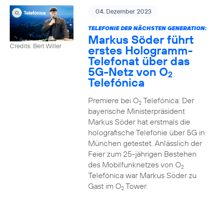
04. Dezember 2023
TELEFONIE DER NÄCHSTEN GENERATION:
Markus Söder führt
Credits: Bert Willer
erstes Hologramm-
Telefonat über das
5G-Netz von O
2
Telefónica
Premiere bei O
Telefónica: Der
2
bayerische Ministerpräsident
Markus Söder hat erstmals die
holografische Telefonie über 5G in
München getestet. Anlässlich der
Feier zum 25-jährigen Bestehen
des Mobilfunknetzes von O
2
Telefónica war Markus Söder zu
Gast im O
Tower.
2