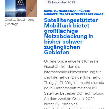
15. November 2023
NEUE PARTNERSCHAFT FÜR DIE
VERNETZUNG DES INTERNETS DER DINGE:
Satellitengestützter
Credits: Gettyimages
Mobilfunk bietet
(Montage)
großflächige
Netzabdeckung in
bisher schwer
zugänglichen
Gebieten
O
Telefónica erweitert für seine
2
Geschäftskunden die
internationale Netzversorgung für
das Internet der Dinge (Internet of
Things/IoT). Möglich macht dies die
neue Partnerschaft mit dem IoT-
Satellitenbetreiber OQ Technology.
Ab dem zweiten Quartal 2024
bietet O
Telefónica
2