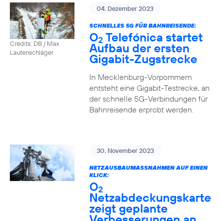
04. Dezember 2023
SCHNELLES 5G FÜR BAHNREISENDE:
O
Telefónica startet
2
Credits: DB / Max
Aufbau der ersten
Lautenschläger
Gigabit-Zugstrecke
In Mecklenburg-Vorpommern
entsteht eine Gigabit-Testrecke, an
der schnelle 5G-Verbindungen für
Bahnreisende erprobt werden.
30. November 2023
NETZAUSBAUMASSNAHMEN AUF EINEN K
LICK:
O
2
Netzabdeckungskarte
zeigt geplante
Verbesserungen an