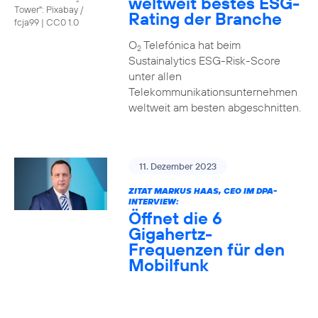
weltweit bestes ESG-
Tower": Pixabay /
Rating der Branche
fcja99
|
CC0 1.0
O
Telefónica hat beim
2
Sustainalytics ESG-Risk-Score
unter allen
Telekommunikationsunternehmen
weltweit am besten abgeschnitten.
11. Dezember 2023
ZITAT MARKUS HAAS, CEO IM DPA-
INTERVIEW:
Öffnet die 6
Gigahertz-
Frequenzen für den
Mobilfunk