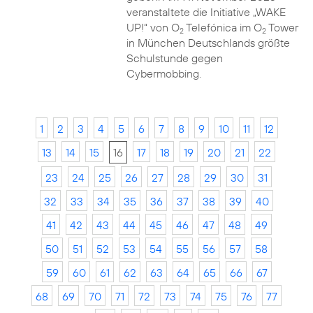
veranstaltete die Initiative „WAKE
UP!“ von O
Telefónica im O
Tower
2
2
in München Deutschlands größte
Schulstunde gegen
Cybermobbing.
1
2
3
4
5
6
7
8
9
10
11
12
13
14
15
16
17
18
19
20
21
22
23
24
25
26
27
28
29
30
31
32
33
34
35
36
37
38
39
40
41
42
43
44
45
46
47
48
49
50
51
52
53
54
55
56
57
58
59
60
61
62
63
64
65
66
67
68
69
70
71
72
73
74
75
76
77