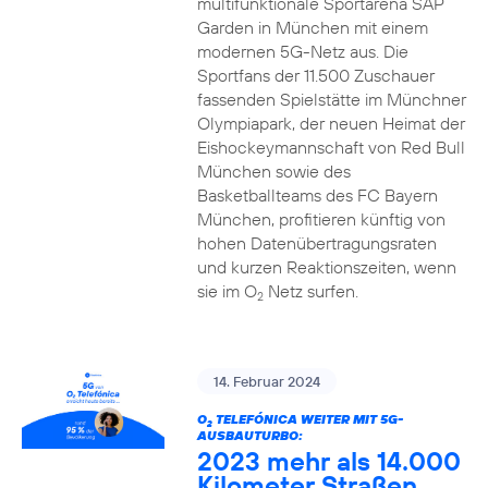
multifunktionale Sportarena SAP
Garden in München mit einem
modernen 5G-Netz aus. Die
Sportfans der 11.500 Zuschauer
fassenden Spielstätte im Münchner
Olympiapark, der neuen Heimat der
Eishockeymannschaft von Red Bull
München sowie des
Basketballteams des FC Bayern
München, profitieren künftig von
hohen Datenübertragungsraten
und kurzen Reaktionszeiten, wenn
sie im O
Netz surfen.
2
14. Februar 2024
O
TELEFÓNICA WEITER MIT 5G-
2
AUSBAUTURBO:
2023 mehr als 14.000
Kilometer Straßen