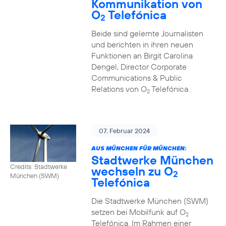
Kommunikation von
O
Telefónica
2
Beide sind gelernte Journalisten
und berichten in ihren neuen
Funktionen an Birgit Carolina
Dengel, Director Corporate
Communications & Public
Relations von O
Telefónica.
2
07. Februar 2024
AUS MÜNCHEN FÜR MÜNCHEN:
Stadtwerke München
Credits: Stadtwerke
wechseln zu O
2
München (SWM)
Telefónica
Die Stadtwerke München (SWM)
setzen bei Mobilfunk auf O
2
Telefónica. Im Rahmen einer