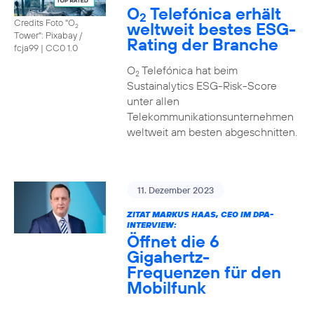
O
Telefónica erhält
2
Credits Foto "O
weltweit bestes ESG-
2
Tower": Pixabay /
Rating der Branche
fcja99
|
CC0 1.0
O
Telefónica hat beim
2
Sustainalytics ESG-Risk-Score
unter allen
Telekommunikationsunternehmen
weltweit am besten abgeschnitten.
11. Dezember 2023
ZITAT MARKUS HAAS, CEO IM DPA-
INTERVIEW:
Öffnet die 6
Gigahertz-
Frequenzen für den
Mobilfunk