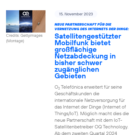
15. November 2023
NEUE PARTNERSCHAFT FÜR DIE
VERNETZUNG DES INTERNETS DER DINGE:
Satellitengestützter
Credits: Gettyimages
Mobilfunk bietet
(Montage)
großflächige
Netzabdeckung in
bisher schwer
zugänglichen
Gebieten
O
Telefónica erweitert für seine
2
Geschäftskunden die
internationale Netzversorgung für
das Internet der Dinge (Internet of
Things/IoT). Möglich macht dies die
neue Partnerschaft mit dem IoT-
Satellitenbetreiber OQ Technology.
Ab dem zweiten Quartal 2024