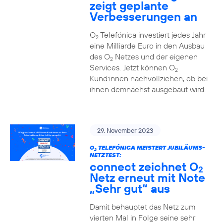
zeigt geplante
Verbesserungen an
O
Telefónica investiert jedes Jahr
2
eine Milliarde Euro in den Ausbau
des O
Netzes und der eigenen
2
Services. Jetzt können O
2
Kund:innen nachvollziehen, ob bei
ihnen demnächst ausgebaut wird.
29. November 2023
O
TELEFÓNICA MEISTERT JUBILÄUMS-
2
NETZTEST:
connect zeichnet O
2
Netz erneut mit Note
„Sehr gut“ aus
Damit behauptet das Netz zum
vierten Mal in Folge seine sehr