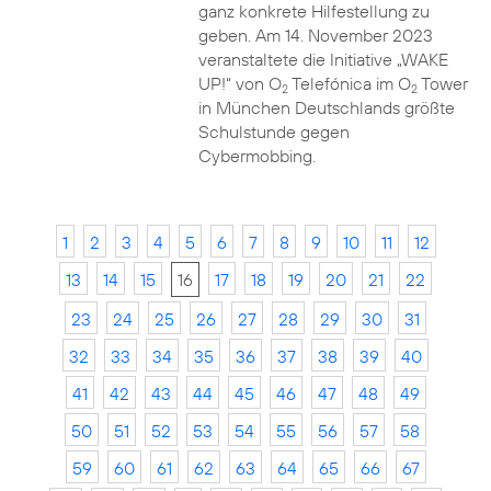
ganz konkrete Hilfestellung zu
geben. Am 14. November 2023
veranstaltete die Initiative „WAKE
UP!“ von O
Telefónica im O
Tower
2
2
in München Deutschlands größte
Schulstunde gegen
Cybermobbing.
1
2
3
4
5
6
7
8
9
10
11
12
13
14
15
16
17
18
19
20
21
22
23
24
25
26
27
28
29
30
31
32
33
34
35
36
37
38
39
40
41
42
43
44
45
46
47
48
49
50
51
52
53
54
55
56
57
58
59
60
61
62
63
64
65
66
67