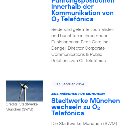
Führungspositionen
innerhalb der
Kommunikation von
O
Telefónica
2
Beide sind gelernte Journalisten
und berichten in ihren neuen
Funktionen an Birgit Carolina
Dengel, Director Corporate
Communications & Public
Relations von O
Telefónica.
2
07. Februar 2024
AUS MÜNCHEN FÜR MÜNCHEN:
Stadtwerke München
Credits: Stadtwerke
wechseln zu O
2
München (SWM)
Telefónica
Die Stadtwerke München (SWM)