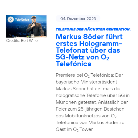
04. Dezember 2023
TELEFONIE DER NÄCHSTEN GENERATION:
Markus Söder führt
Credits: Bert Willer
erstes Hologramm-
Telefonat über das
5G-Netz von O
2
Telefónica
Premiere bei O
Telefónica: Der
2
bayerische Ministerpräsident
Markus Söder hat erstmals die
holografische Telefonie über 5G in
München getestet. Anlässlich der
Feier zum 25-jährigen Bestehen
des Mobilfunknetzes von O
2
Telefónica war Markus Söder zu
Gast im O
Tower.
2