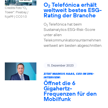
O
Telefónica erhält
2
Credits Foto "O
weltweit bestes ESG-
2
Tower": Pixabay /
Rating der Branche
fcja99
|
CC0 1.0
O
Telefónica hat beim
2
Sustainalytics ESG-Risk-Score
unter allen
Telekommunikationsunternehmen
weltweit am besten abgeschnitten.
11. Dezember 2023
ZITAT MARKUS HAAS, CEO IM DPA-
INTERVIEW:
Öffnet die 6
Gigahertz-
Frequenzen für den
Mobilfunk