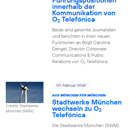
Führungspositionen
innerhalb der
Kommunikation von
O
Telefónica
2
Beide sind gelernte Journalisten
und berichten in ihren neuen
Funktionen an Birgit Carolina
Dengel, Director Corporate
Communications & Public
Relations von O
Telefónica.
2
07. Februar 2024
AUS MÜNCHEN FÜR MÜNCHEN:
Stadtwerke München
Credits: Stadtwerke
wechseln zu O
2
München (SWM)
Telefónica
Die Stadtwerke München (SWM)