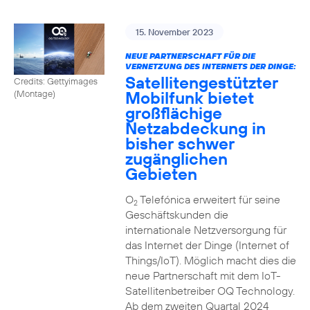
15. November 2023
NEUE PARTNERSCHAFT FÜR DIE
VERNETZUNG DES INTERNETS DER DINGE:
Satellitengestützter
Credits: Gettyimages
Mobilfunk bietet
(Montage)
großflächige
Netzabdeckung in
bisher schwer
zugänglichen
Gebieten
O
Telefónica erweitert für seine
2
Geschäftskunden die
internationale Netzversorgung für
das Internet der Dinge (Internet of
Things/IoT). Möglich macht dies die
neue Partnerschaft mit dem IoT-
Satellitenbetreiber OQ Technology.
Ab dem zweiten Quartal 2024