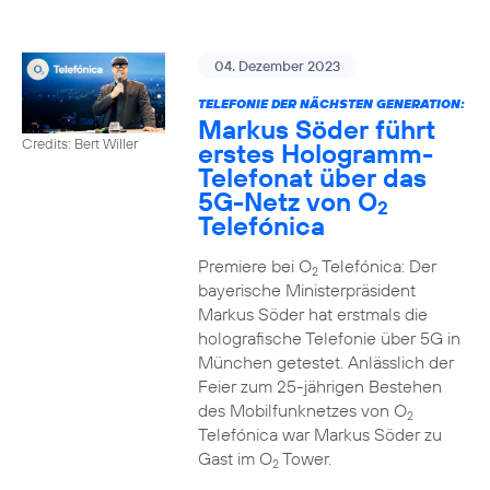
04. Dezember 2023
TELEFONIE DER NÄCHSTEN GENERATION:
Markus Söder führt
Credits: Bert Willer
erstes Hologramm-
Telefonat über das
5G-Netz von O
2
Telefónica
Premiere bei O
Telefónica: Der
2
bayerische Ministerpräsident
Markus Söder hat erstmals die
holografische Telefonie über 5G in
München getestet. Anlässlich der
Feier zum 25-jährigen Bestehen
des Mobilfunknetzes von O
2
Telefónica war Markus Söder zu
Gast im O
Tower.
2