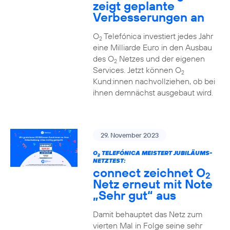
zeigt geplante
Verbesserungen an
O
Telefónica investiert jedes Jahr
2
eine Milliarde Euro in den Ausbau
des O
Netzes und der eigenen
2
Services. Jetzt können O
2
Kund:innen nachvollziehen, ob bei
ihnen demnächst ausgebaut wird.
29. November 2023
O
TELEFÓNICA MEISTERT JUBILÄUMS-
2
NETZTEST:
connect zeichnet O
2
Netz erneut mit Note
„Sehr gut“ aus
Damit behauptet das Netz zum
vierten Mal in Folge seine sehr