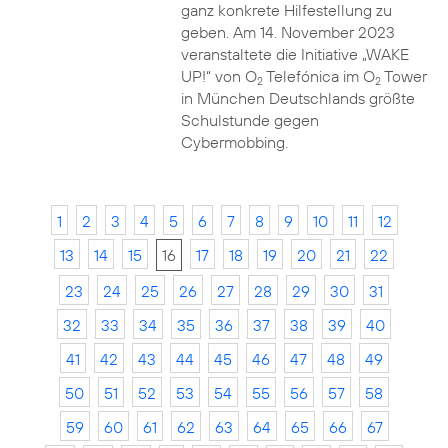
ganz konkrete Hilfestellung zu
geben. Am 14. November 2023
veranstaltete die Initiative „WAKE
UP!“ von O
Telefónica im O
Tower
2
2
in München Deutschlands größte
Schulstunde gegen
Cybermobbing.
1
2
3
4
5
6
7
8
9
10
11
12
13
14
15
16
17
18
19
20
21
22
23
24
25
26
27
28
29
30
31
32
33
34
35
36
37
38
39
40
41
42
43
44
45
46
47
48
49
50
51
52
53
54
55
56
57
58
59
60
61
62
63
64
65
66
67