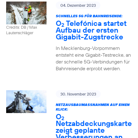
04. Dezember 2023
SCHNELLES 5G FÜR BAHNREISENDE:
O
Telefónica startet
2
Credits: DB / Max
Aufbau der ersten
Lautenschläger
Gigabit-Zugstrecke
In Mecklenburg-Vorpommern
entsteht eine Gigabit-Testrecke, an
der schnelle 5G-Verbindungen für
Bahnreisende erprobt werden.
30. November 2023
NETZAUSBAUMASSNAHMEN AUF EINEN K
LICK:
O
2
Netzabdeckungskarte
zeigt geplante
Verbesserungen an