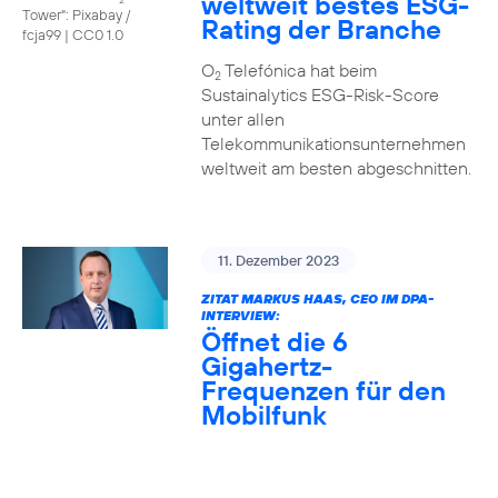
weltweit bestes ESG-
Tower": Pixabay /
Rating der Branche
fcja99
|
CC0 1.0
O
Telefónica hat beim
2
Sustainalytics ESG-Risk-Score
unter allen
Telekommunikationsunternehmen
weltweit am besten abgeschnitten.
11. Dezember 2023
ZITAT MARKUS HAAS, CEO IM DPA-
INTERVIEW:
Öffnet die 6
Gigahertz-
Frequenzen für den
Mobilfunk