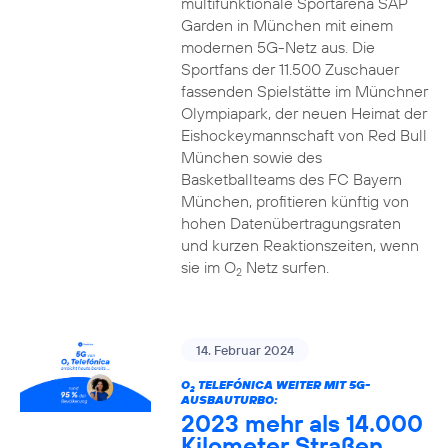
multifunktionale Sportarena SAP
Garden in München mit einem
modernen 5G-Netz aus. Die
Sportfans der 11.500 Zuschauer
fassenden Spielstätte im Münchner
Olympiapark, der neuen Heimat der
Eishockeymannschaft von Red Bull
München sowie des
Basketballteams des FC Bayern
München, profitieren künftig von
hohen Datenübertragungsraten
und kurzen Reaktionszeiten, wenn
sie im O
Netz surfen.
2
14. Februar 2024
O
TELEFÓNICA WEITER MIT 5G-
2
AUSBAUTURBO:
2023 mehr als 14.000
Kilometer Straßen