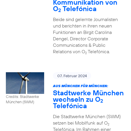
Kommunikation von
O
Telefónica
2
Beide sind gelernte Journalisten
und berichten in ihren neuen
Funktionen an Birgit Carolina
Dengel, Director Corporate
Communications & Public
Relations von O
Telefónica.
2
07. Februar 2024
AUS MÜNCHEN FÜR MÜNCHEN:
Stadtwerke München
Credits: Stadtwerke
wechseln zu O
2
München (SWM)
Telefónica
Die Stadtwerke München (SWM)
setzen bei Mobilfunk auf O
2
Telefónica. Im Rahmen einer