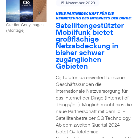
15. November 2023
NEUE PARTNERSCHAFT FÜR DIE
VERNETZUNG DES INTERNETS DER DINGE:
Satellitengestützter
Credits: Gettyimages
Mobilfunk bietet
(Montage)
großflächige
Netzabdeckung in
bisher schwer
zugänglichen
Gebieten
O
Telefónica erweitert für seine
2
Geschäftskunden die
internationale Netzversorgung für
das Internet der Dinge (Internet of
Things/IoT). Möglich macht dies die
neue Partnerschaft mit dem IoT-
Satellitenbetreiber OQ Technology.
Ab dem zweiten Quartal 2024
bietet O
Telefónica
2