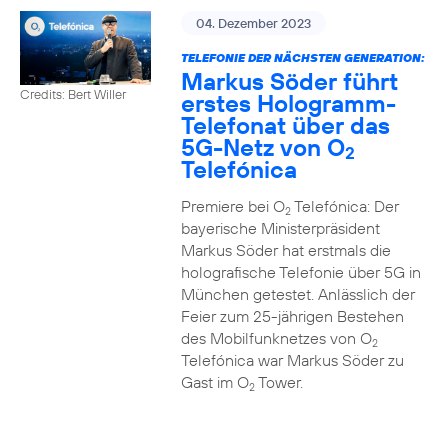
04. Dezember 2023
TELEFONIE DER NÄCHSTEN GENERATION:
Markus Söder führt
Credits: Bert Willer
erstes Hologramm-
Telefonat über das
5G-Netz von O
2
Telefónica
Premiere bei O
Telefónica: Der
2
bayerische Ministerpräsident
Markus Söder hat erstmals die
holografische Telefonie über 5G in
München getestet. Anlässlich der
Feier zum 25-jährigen Bestehen
des Mobilfunknetzes von O
2
Telefónica war Markus Söder zu
Gast im O
Tower.
2