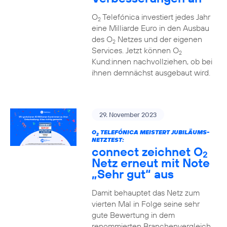
O
Telefónica investiert jedes Jahr
2
eine Milliarde Euro in den Ausbau
des O
Netzes und der eigenen
2
Services. Jetzt können O
2
Kund:innen nachvollziehen, ob bei
ihnen demnächst ausgebaut wird.
29. November 2023
O
TELEFÓNICA MEISTERT JUBILÄUMS-
2
NETZTEST:
connect zeichnet O
2
Netz erneut mit Note
„Sehr gut“ aus
Damit behauptet das Netz zum
vierten Mal in Folge seine sehr
gute Bewertung in dem
renommierten Branchenvergleich.