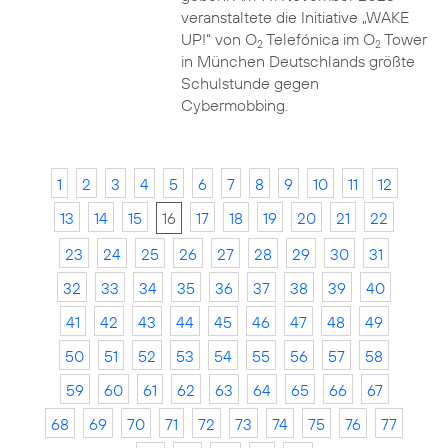
veranstaltete die Initiative „WAKE
UP!“ von O
Telefónica im O
Tower
2
2
in München Deutschlands größte
Schulstunde gegen
Cybermobbing.
1
2
3
4
5
6
7
8
9
10
11
12
13
14
15
16
17
18
19
20
21
22
23
24
25
26
27
28
29
30
31
32
33
34
35
36
37
38
39
40
41
42
43
44
45
46
47
48
49
50
51
52
53
54
55
56
57
58
59
60
61
62
63
64
65
66
67
68
69
70
71
72
73
74
75
76
77